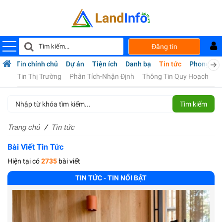
Đăng tin
ợng
Tin chính chủ
Dự án
Tiện ích
Danh bạ
Tin tức
Phong thủ
Tin Thị Trường
Phân Tích-Nhận Định
Thông Tin Quy Hoạch
C
Tìm kiếm
Trang chủ
Tin tức
Bài Viết Tin Tức
Hiện tại có
2735
bài viết
TIN TỨC - TIN NỔI BẬT