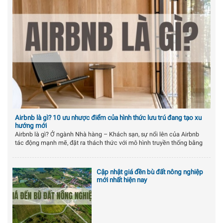
Airbnb là gì? 10 ưu nhược điểm của hình thức lưu trú đang tạo xu
hướng mới
Airbnb là gì? Ở ngành Nhà hàng – Khách sạn, sự nổi lên của Airbnb
tác động mạnh mẽ, đặt ra thách thức với mô hình truyền thống bằng
cách mang lại sự lựa chọn đa dạng và giá cả linh hoạt. Điều này thúc
đẩy cả hai bên phải không ngừng cải tiến và đổi mới để duy trì sự
cạnh tranh trong thị trường đang ngày càng biến động và đa dạng
Cập nhật giá đền bù đất nông nghiệp
hóa. Vậy, hãy cùng LandInfo tìm hiểu chi tiết về khái niệm này ngay
mới nhất hiện nay
trong bài viết dưới đây: