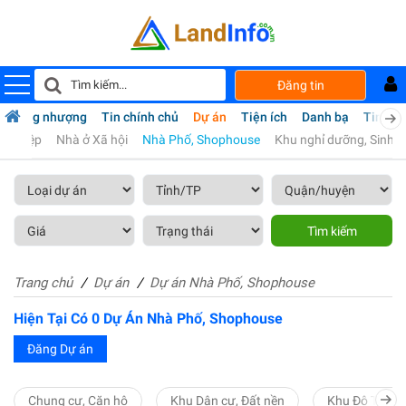
Đăng tin
Sang nhượng
Tin chính chủ
Dự án
Tiện ích
Danh bạ
Tin tức
 Nghiệp
Nhà ở Xã hội
Nhà Phố, Shophouse
Khu nghỉ dưỡng, Sinh t
Tìm kiếm
Trang chủ
Dự án
Dự án Nhà Phố, Shophouse
Hiện Tại Có
0
Dự Án Nhà Phố, Shophouse
Đăng Dự án
Chung cư, Căn hộ
Khu Dân cư, Đất nền
Khu Đô Thị Mớ