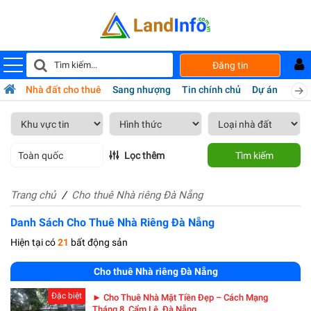
Đăng tin
bán
Nhà đất cho thuê
Sang nhượng
Tin chính chủ
Dự án
Tiện 
Toàn quốc
Lọc thêm
Tìm kiếm
Trang chủ
Cho thuê Nhà riêng Đà Nẵng
Danh Sách Cho Thuê Nhà Riêng Đà Nẵng
Hiện tại có
21
bất động sản
Cho thuê Nhà riêng Đà Nẵng
Đặc biệt
► Cho Thuê Nhà Mặt Tiền Đẹp – Cách Mạng
Tháng 8, Cẩm Lệ, Đà Nẵng