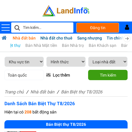
Đăng tin
Nhà đất bán
Nhà đất cho thuê
Sang nhượng
Tin chính chủ
án Biệt thự
Bán Nhà Mặt tiền
Bán Nhà trọ
Bán Khách sạn
Bán Đ
Toàn quốc
Lọc thêm
Tìm kiếm
Trang chủ
Nhà đất bán
Bán Biệt thự T8/2026
Danh Sách Bán Biệt Thự T8/2026
Hiện tại có
208
bất động sản
Bán Biệt thự T8/2026