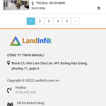
Thủ Đức, Hồ Chí Minh
5
29/07/2026
1
2
3
4
5
›
CÔNG TY TNHH MAHALI
Block C3, Him Lam Chợ Lớn, 491 đường Hậu Giang,
phường 11, quận 6
Copyright © 2022 LandInfo.com.vn
Hotline
0766.023.923
Hỗ trợ khách hàng