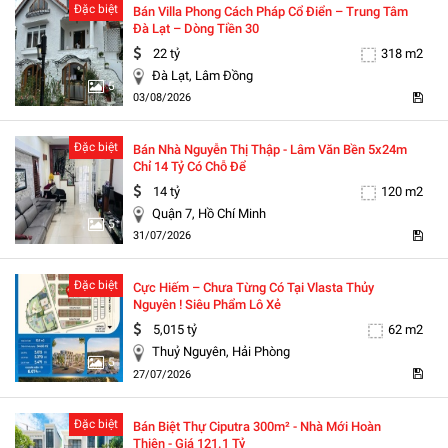
Đặc biệt
Bán Villa Phong Cách Pháp Cổ Điển – Trung Tâm
Đà Lạt – Dòng Tiền 30
22 tỷ
318 m2
Đà Lạt, Lâm Đồng
5
03/08/2026
Đặc biệt
Bán Nhà Nguyễn Thị Thập - Lâm Văn Bền 5x24m
Chỉ 14 Tỷ Có Chỗ Để
14 tỷ
120 m2
Quận 7, Hồ Chí Minh
5
31/07/2026
Đặc biệt
Cực Hiếm – Chưa Từng Có Tại Vlasta Thủy
Nguyên ! Siêu Phẩm Lô Xẻ
5,015 tỷ
62 m2
Thuỷ Nguyên, Hải Phòng
5
27/07/2026
Đặc biệt
Bán Biệt Thự Ciputra 300m² - Nhà Mới Hoàn
Thiện - Giá 121.1 Tỷ