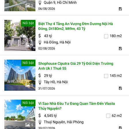
Quận 9, Hồ Chí Minh
5
06/08/2026
Nổi bật
Biệt Thự 4 Tầng An Vượng Đtm Dương Nội Hà
Đông, Dt180m2, Mt9m, 43 Tỷ
43 tỷ
180 m2
Hà Đông, Hà Nội
5
02/08/2026
Nổi bật
Shophouse Ciputra Giá 29 Tỷ Đối Diện Trường
Anh Uk I Thuê 55
29 tỷ
145 m2
Tây Hồ, Hà Nội
5
31/07/2026
Nổi bật
Vì Sao Nhà Đầu Tư Đang Quan Tâm Đến Vlasta
Thủy Nguyên?
4,545 tỷ
62 m2
Thuỷ Nguyên, Hải Phòng
5
30/07/2026