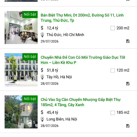
Nổi bật
Bán Biệt Thự Mini, Dt 200m2, Đường Số 11, Linh
Trung, Thủ Đức, Tp
12,4 tỷ
200 m2
Thủ Đức, Hồ Chí Minh
5
29/07/2026
Nổi bật
Chuyển Nhà Để Con Có Môi Trường Giáo Dục Tốt
Hơn – Liền Kề Khu P
51,8 tỷ
120 m2
Tây Hồ, Hà Nội
5
28/07/2026
Nổi bật
Chủ Vào Sg Cần Chuyển Nhượng Gấp Biệt Thự
185m2, 4 Tầng, Cây Xanh
45,4 tỷ
185 m2
Long Biên, Hà Nội
5
28/07/2026