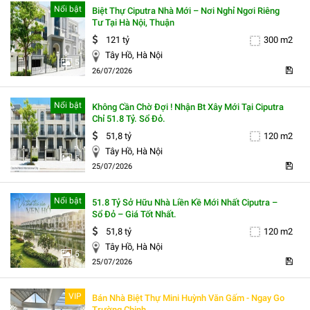
Nổi bật
Biệt Thự Ciputra Nhà Mới – Nơi Nghỉ Ngơi Riêng
Tư Tại Hà Nội, Thuận
121 tỷ
300 m2
Tây Hồ, Hà Nội
5
26/07/2026
Nổi bật
Không Cần Chờ Đợi ! Nhận Bt Xây Mới Tại Ciputra
Chỉ 51.8 Tỷ. Sổ Đỏ.
51,8 tỷ
120 m2
Tây Hồ, Hà Nội
5
25/07/2026
Nổi bật
51.8 Tỷ Sở Hữu Nhà Liền Kề Mới Nhất Ciputra –
Sổ Đỏ – Giá Tốt Nhất.
51,8 tỷ
120 m2
Tây Hồ, Hà Nội
5
25/07/2026
VIP
Bán Nhà Biệt Thự Mini Huỳnh Văn Gấm - Ngay Go
Trường Chinh,