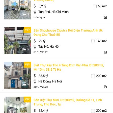
8,2 tỷ
68 m2
Tân Phú, Hồ Chí Minh
5
Hôm qua
VIP
Bán Shophouse Ciputra Đối Diện Trường Anh Uk
Đang Cho Thuê 55
29 tỷ
145 m2
Tây Hồ, Hà Nội
5
31/07/2026
VIP
Biệt Thự Xây Thô 4 Tầng Đtm Văn Phú, Dt 200m2,
Mt 10m, 38.5 Tỷ Hà
38,5 tỷ
200 m2
Hà Đông, Hà Nội
5
30/07/2026
VIP
Bán Biệt Thự Mini, Dt 200m2, Đường Số 11, Linh
Trung, Thủ Đức, Tp
12,4 tỷ
200 m2