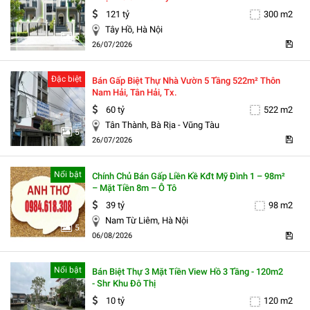
121 tỷ
300 m2
Tây Hồ, Hà Nội
5
26/07/2026
Đặc biệt
Bán Gấp Biệt Thự Nhà Vườn 5 Tầng 522m² Thôn
Nam Hải, Tân Hải, Tx.
60 tỷ
522 m2
Tân Thành, Bà Rịa - Vũng Tàu
5
26/07/2026
Nổi bật
Chính Chủ Bán Gấp Liền Kề Kđt Mỹ Đình 1 – 98m²
– Mặt Tiền 8m – Ô Tô
39 tỷ
98 m2
Nam Từ Liêm, Hà Nội
5
06/08/2026
Nổi bật
Bán Biệt Thự 3 Mặt Tiền View Hồ 3 Tầng - 120m2
- Shr Khu Đô Thị
10 tỷ
120 m2