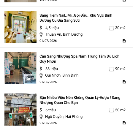
Sang Tiệm Nail..mi..gọi Đầu..khu Vực Bình
Dương Cũ Giá Sang 30tr
4,5 triệu
30 m2
Thuận An, Bình Dương
5
01/07/2026
Cần Sang Nhượng Spa Nằm Trung Tâm Du Lịch
Quy Nhơn
88 triệu
90 m2
Qui Nhơn, Bình Định
5
21/06/2026
Bận Nhiều Việc Nên Không Quản Lý Được ! Sang
Nhượng Quán Cho Bạn
6 triệu
50 m2
Ngô Quyền, Hải Phòng
5
21/06/2026