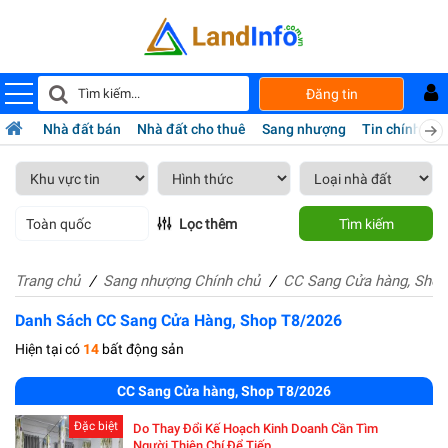
Đăng tin
Nhà đất bán
Nhà đất cho thuê
Sang nhượng
Tin chính chủ
Toàn quốc
Lọc thêm
Tìm kiếm
Trang chủ
Sang nhượng Chính chủ
CC Sang Cửa hàng, Shop
Danh Sách CC Sang Cửa Hàng, Shop T8/2026
Hiện tại có
14
bất động sản
CC Sang Cửa hàng, Shop T8/2026
Đặc biệt
Do Thay Đổi Kế Hoạch Kinh Doanh Cần Tìm
Người Thiện Chí Để Tiếp