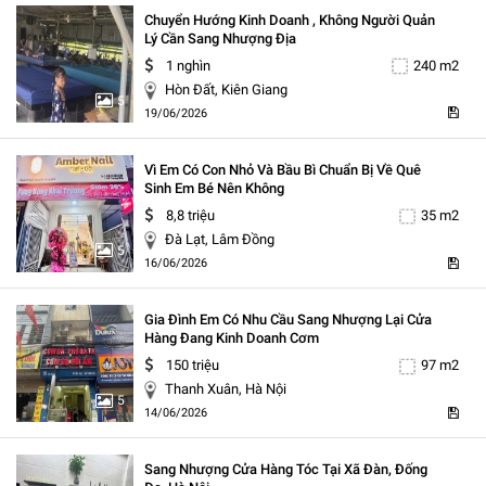
Chuyển Hướng Kinh Doanh , Không Người Quản
Lý Cần Sang Nhượng Địa
1 nghìn
240 m2
Hòn Đất, Kiên Giang
5
19/06/2026
Vì Em Có Con Nhỏ Và Bầu Bì Chuẩn Bị Về Quê
Sinh Em Bé Nên Không
8,8 triệu
35 m2
Đà Lạt, Lâm Đồng
5
16/06/2026
Gia Đình Em Có Nhu Cầu Sang Nhượng Lại Cửa
Hàng Đang Kinh Doanh Cơm
150 triệu
97 m2
Thanh Xuân, Hà Nội
5
14/06/2026
Sang Nhượng Cửa Hàng Tóc Tại Xã Đàn, Đống