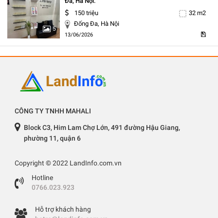
Đa, Hà Nội.
150 triệu
32 m2
Đống Đa, Hà Nội
5
13/06/2026
CÔNG TY TNHH MAHALI
Block C3, Him Lam Chợ Lớn, 491 đường Hậu Giang,
phường 11, quận 6
Copyright © 2022 LandInfo.com.vn
Hotline
0766.023.923
Hỗ trợ khách hàng