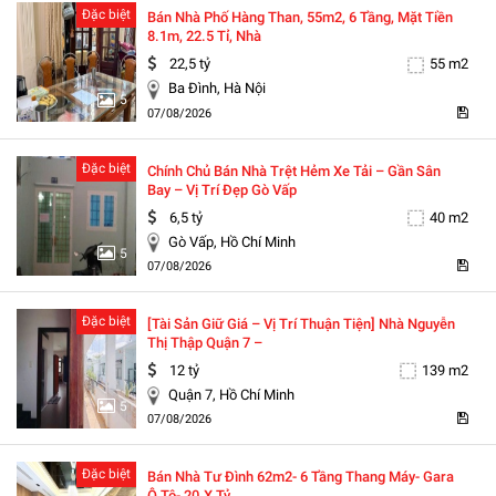
Đặc biệt
Bán Nhà Phố Hàng Than, 55m2, 6 Tầng, Mặt Tiền
8.1m, 22.5 Tỉ, Nhà
22,5 tỷ
55 m2
Ba Đình, Hà Nội
5
07/08/2026
Đặc biệt
Chính Chủ Bán Nhà Trệt Hẻm Xe Tải – Gần Sân
Bay – Vị Trí Đẹp Gò Vấp
6,5 tỷ
40 m2
Gò Vấp, Hồ Chí Minh
5
07/08/2026
Đặc biệt
[tài Sản Giữ Giá – Vị Trí Thuận Tiện] Nhà Nguyễn
Thị Thập Quận 7 –
12 tỷ
139 m2
Quận 7, Hồ Chí Minh
5
07/08/2026
Đặc biệt
Bán Nhà Tư Đình 62m2- 6 Tầng Thang Máy- Gara
Ô Tô- 20.x Tỷ