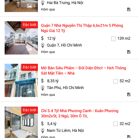
Hai Bà Trưng, Hà Nội
5
Hôm qua
Đặc biệt
Quận 7 Nhà Nguyễn Thị Thập 6,6x21m 5 Phòng
Ngủ Giá 12 Tỷ
12 tỷ
139 m2
Quận 7, Hồ Chí Minh
5
Hôm qua
Đặc biệt
Mở Bán Siêu Phẩm – Đối Diện Đhct – Hxh Thông
Sát Mặt Tiền – Nhà
8,35 tỷ
52 m2
Tân Phú, Hồ Chí Minh
5
Hôm qua
Đặc biệt
Chỉ 5.4 Tỷ! Nhà Phương Canh - Xuân Phương
30m2x5t, 3 Ngủ, 30m Ô Tô,
5,4 tỷ
32 m2
Nam Từ Liêm, Hà Nội
5
Hôm qua