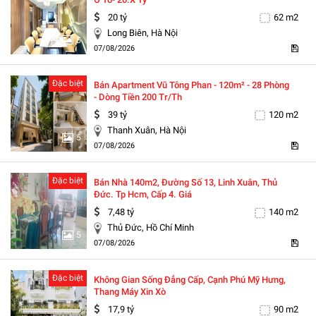
20 tỷ
62 m2
Long Biên, Hà Nội
5
07/08/2026
Đặc biệt
Bán Apartment Vũ Tông Phan - 120m² - 28 Phòng
- Dòng Tiền 200 Tr/th
39 tỷ
120 m2
Thanh Xuân, Hà Nội
5
07/08/2026
Đặc biệt
Bán Nhà 140m2, Đường Số 13, Linh Xuân, Thủ
Đức. Tp Hcm, Cấp 4. Giá
7,48 tỷ
140 m2
Thủ Đức, Hồ Chí Minh
5
07/08/2026
Đặc biệt
Không Gian Sống Đẳng Cấp, Cạnh Phú Mỹ Hưng,
Thang Máy Xin Xò
17,9 tỷ
90 m2