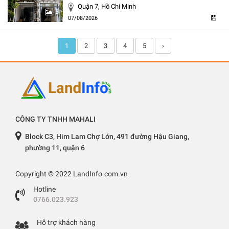
Quận 7, Hồ Chí Minh
5
07/08/2026
1
2
3
4
5
›
CÔNG TY TNHH MAHALI
Block C3, Him Lam Chợ Lớn, 491 đường Hậu Giang,
phường 11, quận 6
Copyright © 2022 LandInfo.com.vn
Hotline
0766.023.923
Hỗ trợ khách hàng