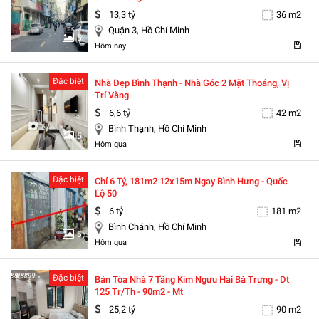
13,3 tỷ
36 m2
Quận 3, Hồ Chí Minh
5
Hôm nay
Đặc biệt
Nhà Đẹp Bình Thạnh - Nhà Góc 2 Mặt Thoáng, Vị
Trí Vàng
6,6 tỷ
42 m2
Bình Thạnh, Hồ Chí Minh
5
Hôm qua
Đặc biệt
Chỉ 6 Tỷ, 181m2 12x15m Ngay Bình Hưng - Quốc
Lộ 50
6 tỷ
181 m2
Bình Chánh, Hồ Chí Minh
5
Hôm qua
Đặc biệt
Bán Tòa Nhà 7 Tầng Kim Ngưu Hai Bà Trưng - Dt
125 Tr/th - 90m2 - Mt
25,2 tỷ
90 m2