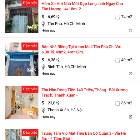
Đặc biệt
Hẻm Xe Hơi Nhà Mới Đẹp Lung Linh Ngay Chợ
Tân Hương - 4x18m -2
6,69 tỷ
74 m2
Tân Phú, Hồ Chí Minh
5
Hôm nay
Đặc biệt
Bán Nhà Riêng Tại Aeon Mall Tân Phú,chỉ Với
6,38 Tỷ, 49m2, 4m*12m.
6,38 tỷ
49 m2
Bình Tân, Hồ Chí Minh
5
Hôm nay
Đặc biệt
Tòa Nhà Dòng Tiền 140 Triệu/tháng - Bùi Xương
Trạch, Thanh Xuân -
23,8 tỷ
86 m2
Thanh Xuân, Hà Nội
5
Hôm nay
Đặc biệt
Trung Tâm Vip Mặt Tiền Bàn Cờ Quận 3 - Vỉa Hè
3m - 4 Tầng Btct -