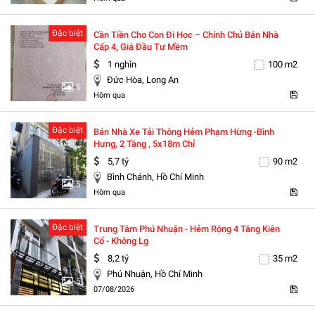
Đặc biệt
Cần Tiền Cho Con Đi Học – Chính Chủ Bán Nhà
Cấp 4, Giá Đầu Tư Mềm
1 nghìn
100 m2
Đức Hòa, Long An
5
Hôm qua
Đặc biệt
Bán Nhà Xe Tải Thông Hẻm Phạm Hừng -bình
Hưng, 2 Tầng , 5x18m Chỉ
5,7 tỷ
90 m2
Bình Chánh, Hồ Chí Minh
5
Hôm qua
Đặc biệt
Trung Tâm Phú Nhuận - Hẻm Rộng 4 Tâng Kiên
Cố - Không Lg
8,2 tỷ
35 m2
Phú Nhuận, Hồ Chí Minh
5
07/08/2026