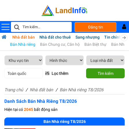
Đăng tin
Nhà đất bán
Nhà đất cho thuê
Sang nhượng
Tin chính chủ
Bán Nhà riêng
Bán Chung cư, Căn hộ
Bán Biệt thự
Bán Nhà M
Toàn quốc
Lọc thêm
Tìm kiếm
Trang chủ
Nhà đất bán
Bán Nhà riêng T8/2026
Danh Sách Bán Nhà Riêng T8/2026
Hiện tại có
2045
bất động sản
Bán Nhà riêng T8/2026