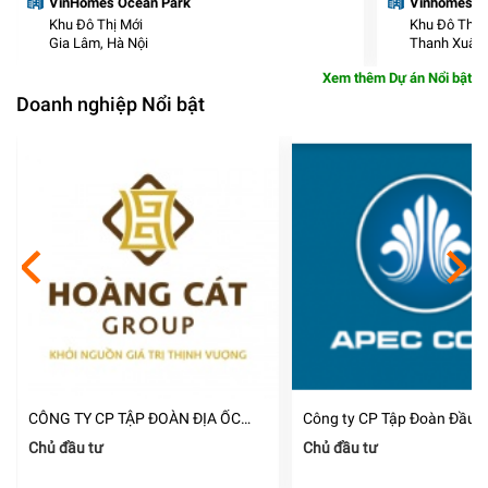
VinHomes Ocean Park
Vinhomes Sma
Khu Đô Thị Mới
Khu Đô Thị 
Gia Lâm, Hà Nội
Thanh Xuân,
Xem thêm Dự án Nổi bật
Doanh nghiệp Nổi bật
CÔNG TY CP TẬP ĐOÀN ĐỊA ỐC
Công ty CP Tập Đoàn Đầu 
HOÀNG CÁT
Á Thái Bình Dương
Chủ đầu tư
Chủ đầu tư