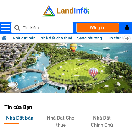
Mua
Đăng tin
bán
nhà
đất
Nhà đất bán
Nhà đất cho thuê
Sang nhượng
Tin chính chủ
Landinfo.com.vn
Tin của Bạn
Nhà Đất bán
Nhà Đất Cho
Nhà Đất
thuê
Chính Chủ