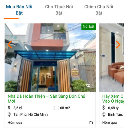
Mua Bán Nổi
Cho Thuê Nổi
Chính Chủ Nổi
Bật
Bật
Bật
Nổi bật
5
Nhà Đã Hoàn Thiện – Sẵn Sàng Đón Chủ
Hãy Xem Căn
Mới
Vào Ở Ngay
8,6 tỷ
68 m2
6,68 tỷ
Tân Phú, Hồ Chí Minh
Bình
Hôm qua
Hôm qua