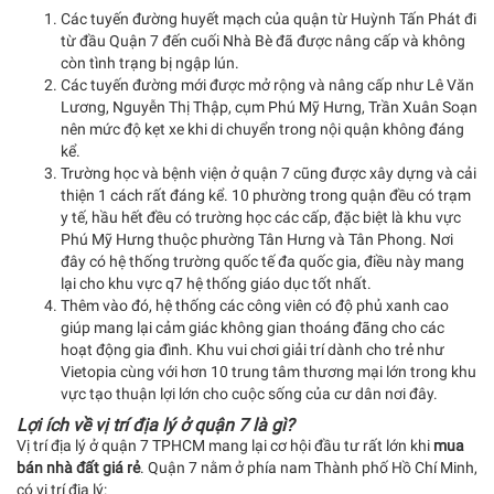
Các tuyến đường huyết mạch của quận từ Huỳnh Tấn Phát đi
từ đầu Quận 7 đến cuối Nhà Bè đã được nâng cấp và không
còn tình trạng bị ngập lún.
Các tuyến đường mới được mở rộng và nâng cấp như Lê Văn
Lương, Nguyễn Thị Thập, cụm Phú Mỹ Hưng, Trần Xuân Soạn
nên mức độ kẹt xe khi di chuyển trong nội quận không đáng
kể.
Trường học và bệnh viện ở quận 7 cũng được xây dựng và cải
thiện 1 cách rất đáng kể. 10 phường trong quận đều có trạm
y tế, hầu hết đều có trường học các cấp, đặc biệt là khu vực
Phú Mỹ Hưng thuộc phường Tân Hưng và Tân Phong. Nơi
đây có hệ thống trường quốc tế đa quốc gia, điều này mang
lại cho khu vực q7 hệ thống giáo dục tốt nhất.
Thêm vào đó, hệ thống các công viên có độ phủ xanh cao
giúp mang lại cảm giác không gian thoáng đãng cho các
hoạt động gia đình. Khu vui chơi giải trí dành cho trẻ như
Vietopia cùng với hơn 10 trung tâm thương mại lớn trong khu
vực tạo thuận lợi lớn cho cuộc sống của cư dân nơi đây.
Lợi ích về vị trí địa lý ở quận 7 là gì?
Vị trí địa lý ở quận 7 TPHCM mang lại cơ hội đầu tư rất lớn khi
mua
bán nhà đất giá rẻ
. Quận 7 nằm ở phía nam Thành phố Hồ Chí Minh,
có vị trí địa lý: