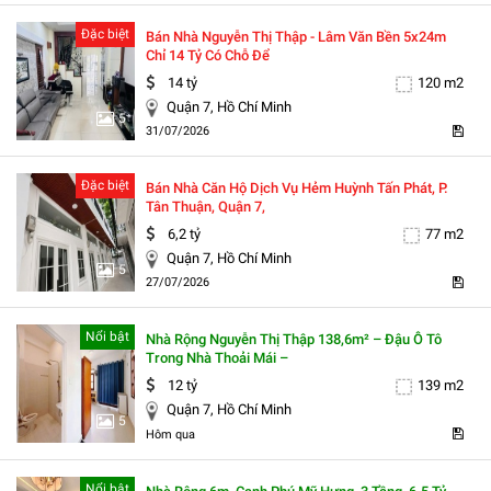
Đặc biệt
Bán Nhà Nguyễn Thị Thập - Lâm Văn Bền 5x24m
Chỉ 14 Tỷ Có Chỗ Để
14 tỷ
120 m2
Quận 7, Hồ Chí Minh
5
31/07/2026
Đặc biệt
Bán Nhà Căn Hộ Dịch Vụ Hẻm Huỳnh Tấn Phát, P.
Tân Thuận, Quận 7,
6,2 tỷ
77 m2
Quận 7, Hồ Chí Minh
5
27/07/2026
Nổi bật
Nhà Rộng Nguyễn Thị Thập 138,6m² – Đậu Ô Tô
Trong Nhà Thoải Mái –
12 tỷ
139 m2
Quận 7, Hồ Chí Minh
5
Hôm qua
Nổi bật