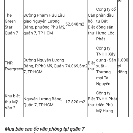
Công ty cổ
The
Đường Phạm Hữu Lầu
Căn
phần đầu
Green
giao Nguyễn Lương
hộ,
tư Bất
52.648m2
Star
Bằng, phường Phú Mỹ,
Biệt
động sản
Quận 7
quận 7, TP.HCM
thự
Hưng Lộc
Phát
Công ty
TNHH Xây
Đường Nguyễn Lương
dựng - Sản
1.800
TNR
Biệt
Bằng, P.Phú Mỹ, Quận
74.069,5m2
xuất -
tỷ
Evergreen
thự
7, TP.HCM
Thương
đồng
mại Tài
Nguyên
Công ty
Khu biệt
Nguyễn Lương Bằng,
Biệt
TNHH Phát
thự Mỹ
17.820 m2
Quận 7, TP.HCM
thự
triển Phú
Văn 2
Mỹ Hưng
Mua bán cao ốc văn phòng tại quận 7