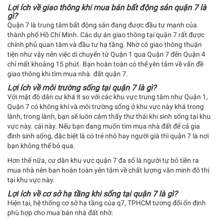
Lợi ích về giao thông khi mua bán bất động sản quận 7 là
gì?
Quận 7 là trung tâm bất động sản đang được đầu tư mạnh của
thành phố Hồ Chí Minh. Các dự án giao thông tại quận 7 rất được
chính phủ quan tâm và đầu tư hạ tầng. Nhờ có giao thông thuận
tiện như vậy nên việc di chuyển từ Quận 1 qua Quận 7 đến Quận 4
chỉ mất khoảng 15 phút. Bạn hoàn toàn có thể yên tâm về vấn đề
giao thông khi tìm mua nhà. đất quận 7.
Lợi ích về môi trường sống tại quận 7 là gì?
Với mật độ dân cư khá ít so với các khu vực trung tâm như Quận 1,
Quận 7 có không khí và môi trường sống ở khu vực này khá trong
lành, trong lành, bạn sẽ luôn cảm thấy thư thái khi sinh sống tại khu
vực này. cái này. Nếu bạn đang muốn tìm mua nhà đất để cả gia
đình sinh sống, đặc biệt là có trẻ nhỏ hay người già thì quận 7 là nơi
bạn không thể bỏ qua.
Hơn thế nữa, cư dân khu vực quận 7 đa số là người tự bỏ tiền ra
mua nhà nên bạn hoàn toàn yên tâm về chất lượng văn minh đô thị
tại khu vực này.
Lợi ích về cơ sở hạ tầng khi sống tại quận 7 là gì?
Hiện tại, hệ thống cơ sở hạ tầng của q7, TPHCM tương đối ổn định
phù hợp cho mua bán nhà đất nhờ: