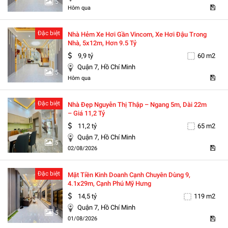
5
Hôm qua
Đặc biệt
Nhà Hẻm Xe Hơi Gần Vincom, Xe Hơi Đậu Trong
Nhà, 5x12m, Hơn 9.5 Tỷ
9,9 tỷ
60 m2
Quận 7, Hồ Chí Minh
5
Hôm qua
Đặc biệt
Nhà Đẹp Nguyễn Thị Thập – Ngang 5m, Dài 22m
– Giá 11,2 Tỷ
11,2 tỷ
65 m2
Quận 7, Hồ Chí Minh
5
02/08/2026
Đặc biệt
Mặt Tiền Kinh Doanh Cạnh Chuyên Dùng 9,
4.1x29m, Cạnh Phú Mỹ Hưng
14,5 tỷ
119 m2
Quận 7, Hồ Chí Minh
5
01/08/2026