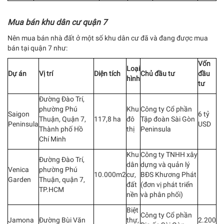
Mua bán khu dân cư quận 7
Nên mua bán nhà đất ở một số khu dân cư đã và đang được mua
bán tại quận 7 như:
Vốn
Loại
Dự án
Vị trí
Diện tích
Chủ đầu tư
đầu
hình
tư
Đường Đào Trí,
phường Phú
Khu
Công ty Cổ phần
Saigon
6 tỷ
Thuận, Quận 7,
117,8 ha
đô
Tập đoàn Sài Gòn
Peninsula
USD
Thành phố Hồ
thị
Peninsula
Chí Minh
Khu
Công ty TNHH xây
Đường Đào Trí,
dân
dựng và quản lý
Venica
phường Phú
10.000m2
cư,
BĐS Khương Phát
Garden
Thuận, quận 7,
đất
(đơn vị phát triển
TP.HCM
nền
và phân phối)
Biệt
Công ty Cổ phần
Jamona
Đường Bùi Văn
thự,
2.200