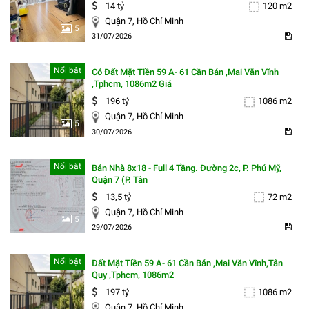
14 tỷ
120 m2
Quận 7, Hồ Chí Minh
5
31/07/2026
Nổi bật
Có Đất Mặt Tiền 59 A- 61 Cần Bán ,mai Văn Vĩnh
,tphcm, 1086m2 Giá
196 tỷ
1086 m2
Quận 7, Hồ Chí Minh
5
30/07/2026
Nổi bật
Bán Nhà 8x18 - Full 4 Tầng. Đường 2c, P. Phú Mỹ,
Quận 7 (p. Tân
13,5 tỷ
72 m2
Quận 7, Hồ Chí Minh
5
29/07/2026
Nổi bật
Đất Mặt Tiền 59 A- 61 Cần Bán ,mai Văn Vĩnh,tân
Quy ,tphcm, 1086m2
197 tỷ
1086 m2
Quận 7, Hồ Chí Minh