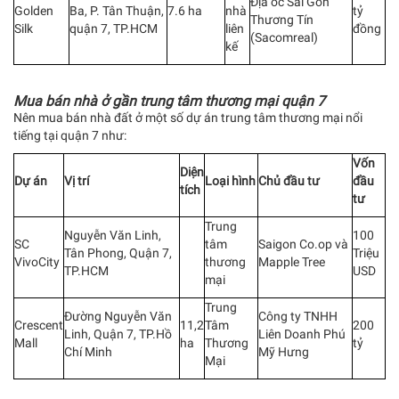
Địa ốc Sài Gòn
Golden
Ba, P. Tân Thuận,
7.6 ha
nhà
tỷ
Thương Tín
Silk
quận 7, TP.HCM
liên
đồng
(Sacomreal)
kế
Mua bán nhà ở gần trung tâm thương mại quận 7
Nên mua bán nhà đất ở một số dự án trung tâm thương mại nổi
tiếng tại quận 7 như:
Vốn
Diện
Dự án
Vị trí
Loại hình
Chủ đầu tư
đầu
tích
tư
Trung
Nguyễn Văn Linh,
100
SC
tâm
Saigon Co.op và
Tân Phong, Quận 7,
Triệu
VivoCity
thương
Mapple Tree
TP.HCM
USD
mại
Trung
Đường Nguyễn Văn
Công ty TNHH
Crescent
11,2
Tâm
200
Linh, Quận 7, TP.Hồ
Liên Doanh Phú
Mall
ha
Thương
tỷ
Chí Minh
Mỹ Hưng
Mại