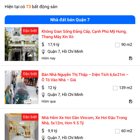
Hiện tại có
73
bất động sản
Nhà đất bán Quận 7
Đặc biệt
Không Gian Sống Đẳng Cấp, Cạnh Phú Mỹ Hưng,
Thang Máy Xin Xò
17,9 tỷ
90 m2
Quận 7, Hồ Chí Minh
5
Hôm nay
Đặc biệt
Bán Nhà Nguyễn Thị Thập – Diện Tích 6,6x21m –
Ô Tô Vào Nhà – Giá
12 tỷ
139 m2
Quận 7, Hồ Chí Minh
5
Hôm qua
Đặc biệt
Nhà Hẻm Xe Hơi Gần Vincom, Xe Hơi Đậu Trong
Nhà, 5x12m, Hơn 9.5 Tỷ
9,9 tỷ
60 m2
Quận 7, Hồ Chí Minh