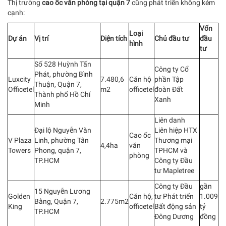
Thị trường
cao ốc văn phòng tại quận 7
cũng phát triển không kém
cạnh:
Vốn
Loại
Dự án
Vị trí
Diện tích
Chủ đầu tư
đầu
hình
tư
Số 528 Huỳnh Tấn
Công ty Cổ
Phát, phường Bình
Luxcity
7.480,6
Căn hộ
phần Tập
Thuận, Quận 7,
Officetel
m2
officetel
đoàn Đất
Thành phố Hồ Chí
Xanh
Minh
Liên danh
Đại lộ Nguyễn Văn
Liên hiệp HTX
Cao ốc
V Plaza
Linh, phường Tân
Thương mại
4,4ha
văn
Towers
Phong, quận 7,
TPHCM và
phòng
TP.HCM
Công ty Đầu
tư Mapletree
Công ty Đầu
gần
15 Nguyễn Lương
Golden
Căn hộ,
tư Phát triển
1.009
Bằng, Quận 7,
2.775m2
King
officetel
Bất động sản
tỷ
TP.HCM
Đông Dương
đồng