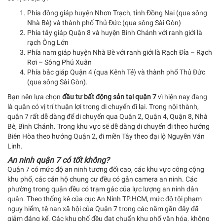
Phía đông giáp huyện Nhơn Trạch, tỉnh Đồng Nai (qua sông
Nhà Bè) và thành phố Thủ Đức (qua sông Sài Gòn)
Phía tây giáp Quận 8 và huyện Bình Chánh với ranh giới là
rạch Ông Lớn
Phía nam giáp huyện Nhà Bè với ranh giới là Rạch Đỉa – Rạch
Rơi – Sông Phú Xuân
Phía bắc giáp Quận 4 (qua Kênh Tẻ) và thành phố Thủ Đức
(qua sông Sài Gòn).
Bạn nên lựa chọn
đầu tư bất động sản tại quận 7
vì hiện nay đang
là quận có vị trí thuận lợi trong di chuyển đi lại. Trong nội thành,
quận 7 rất dễ dàng để di chuyển qua Quận 2, Quận 4, Quận 8, Nhà
Bè, Bình Chánh. Trong khu vực sẽ dễ dàng di chuyển đi theo hướng
Biên Hòa theo hướng Quận 2, đi miền Tây theo đại lộ Nguyễn Văn
Linh.
An ninh quận 7 có tốt không?
Quận 7 có mức độ an ninh tương đối cao, các khu vực công cộng
khu phố, các căn hộ chung cư đều có gắn camera an ninh. Các
phường trong quận đều có trạm gác của lực lượng an ninh dân
quân. Theo thống kê của cục An Ninh TP.HCM, mức độ tội phạm
nguy hiểm, tệ nạn xã hội của Quận 7 trong các năm gần đây đã
giảm đáng kể. Các khu phố đều đạt chuẩn khu phố văn hóa, không