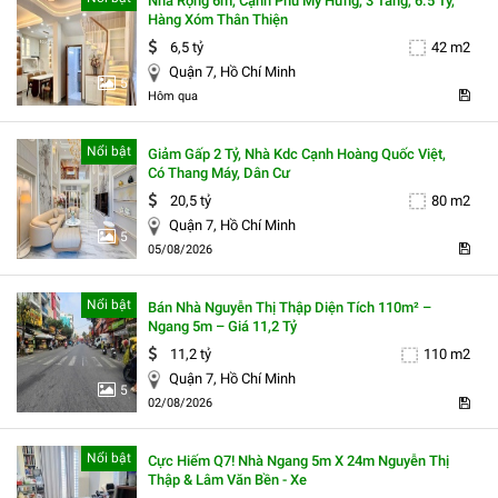
Nhà Rộng 6m, Cạnh Phú Mỹ Hưng, 3 Tầng, 6.5 Tỷ,
Hàng Xóm Thân Thiện
6,5 tỷ
42 m2
Quận 7, Hồ Chí Minh
5
Hôm qua
Nổi bật
Giảm Gấp 2 Tỷ, Nhà Kdc Cạnh Hoàng Quốc Việt,
Có Thang Máy, Dân Cư
20,5 tỷ
80 m2
Quận 7, Hồ Chí Minh
5
05/08/2026
Nổi bật
Bán Nhà Nguyễn Thị Thập Diện Tích 110m² –
Ngang 5m – Giá 11,2 Tỷ
11,2 tỷ
110 m2
Quận 7, Hồ Chí Minh
5
02/08/2026
Nổi bật
Cực Hiếm Q7! Nhà Ngang 5m X 24m Nguyễn Thị
Thập & Lâm Văn Bền - Xe