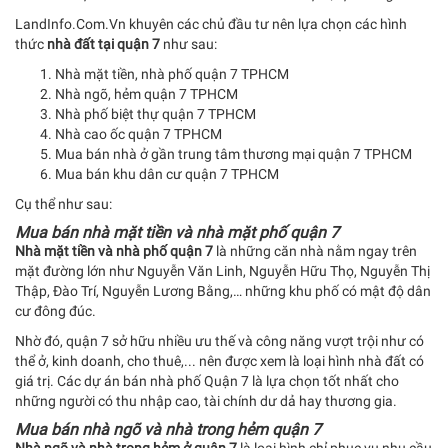
LandInfo.Com.Vn khuyên các chủ đầu tư nên lựa chọn các hình
thức
nhà đất tại quận 7
như sau:
Nhà mặt tiền, nhà phố quận 7 TPHCM
Nhà ngõ, hẻm quận 7 TPHCM
Nhà phố biệt thự quận 7 TPHCM
Nhà cao ốc quận 7 TPHCM
Mua bán nhà ở gần trung tâm thương mại quận 7 TPHCM
Mua bán khu dân cư quận 7 TPHCM
Cụ thể như sau:
Mua bán nhà mặt tiền và nhà mặt phố quận 7
Nhà mặt tiền và nhà phố quận 7
là những căn nhà nằm ngay trên
mặt đường lớn như Nguyễn Văn Linh, Nguyễn Hữu Thọ, Nguyễn Thị
Thập, Đào Trí, Nguyễn Lương Bằng,… những khu phố có mật độ dân
cư đông đúc.
Nhờ đó, quận 7 sở hữu nhiều ưu thế và công năng vượt trội như có
thể ở, kinh doanh, cho thuê,... nên được xem là loại hình nhà đất có
giá trị. Các dự án bán nhà phố Quận 7 là lựa chọn tốt nhất cho
những người có thu nhập cao, tài chính dư dả hay thương gia.
Mua bán nhà ngõ và nhà trong hẻm quận 7
Nhà ngõ và nhà trong hẻm ở quận 7
là loại hình chỉ phục vụ nhu cầu