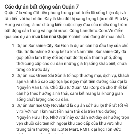
Các dự án bất động sản Quận 7
Quận 7 là vùng đất tiên phong trong phát triển lối sống hiện đại và
tân tiến với hạt nhân. Đây là khu đô thị sang trọng bậc nhất Phú Mỹ
Hưng và cũng là nơi chứng kiến cuộc chạy đua của nhiều ông trùm
bất động sản trong và ngoài nước. Cùng LandInfo.Com.Vn điểm
qua các dự án
mua bán nhà Quận 7
chính chủ đáng để mua nhất.
Dự án Sunshine City Sài Gòn là dự án căn hộ đầu tay của chủ
đầu tư Sunshine Group kể từ khi Nam tiến. Sunshine City đã
góp phần làm thay đổi bộ mặt đô thị của thành phố, đồng
thời cung cấp cho cư dân những giá trị sống khác biệt, chưa
từng có trước đây.
Dự án Eco Green Sài Gònlà tổ hợp thương mại, dịch vụ, khách
sạn và nhà ở cao cấp tọa lạc ngay mặt tiền đường của đại lộ
Nguyễn Văn Linh. Chủ đầu tư Xuân Mai Corp đã cho thiết kế
căn hộ theo hướng sinh thái, cam kết mang lại không gian
sống chất lượng cho cư dân.
Dự án Sunrise City Novaland là dự án sở hữu lợi thế rất tốt về
vị trí với hơn 1km mặt tiền nằm trải dài trên trục đường
Nguyễn Hữu Thọ. Nhờ vị trí này cư dân nơi đây sẽ hưởng trọn
vẹn chuỗi các tiện ích ngoại khu cao cấp của khu vực như
trung tâm thương mại Lotte Mart, RMIT, đại học Tôn Đức