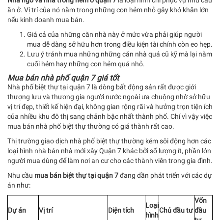
ăn ở. Vị trí của nó nằm trong những con hẻm nhỏ gây khó khăn lớn
nếu kinh doanh mua bán.
Giá cả của những căn nhà này ở mức vừa phải giúp người
mua dễ dàng sở hữu hơn trong điều kiện tài chính còn eo hẹp.
Lưu ý tránh mua những những căn nhà quá cũ kỹ mà lại nằm
cuối hẻm hay những con hẻm quá nhỏ.
Mua bán nhà phố quận 7 giá tốt
Nhà phố biệt thự tại quận 7 là dòng bất động sản rất được giới
thượng lưu và thương gia người nước ngoài ưa chuộng nhờ sở hữu
vị trí đẹp, thiết kế hiện đại, không gian rộng rãi và hưởng trọn tiện ích
của nhiều khu đô thị sang chảnh bậc nhất thành phố. Chí vì vậy việc
mua bán nhà phố biệt thự thường có giá thành rất cao.
Thị trường giao dịch nhà phố biệt thự thường kém sôi động hơn các
loại hình nhà bán nhà mới xây Quận 7 khác bởi số lượng ít, phần lớn
người mua dùng để làm nơi an cư cho các thành viên trong gia đình.
Nhu cầu
mua bán biệt thự tại quận 7
đang dần phát triển với các dự
án như:
Vốn
Loại
Dự án
Vị trí
Diện tích
Chủ đầu tư
đầu
hình
tư