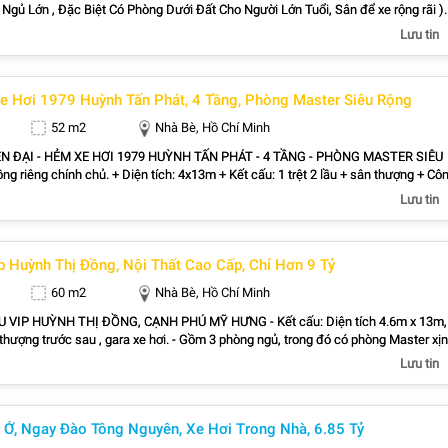
Thất : Sofa , Bàn ăn , Tủ Lạnh , Máy Lạnh , giường tủ , kệ tivi , Bàn Trang Điểm … -
Lưu tin
ng đúc thích hợp vừa ở vừa kinh doanh Nail Tóc , Spa , mua bán nhỏ hoặc cho
Sổ Hồng Riêng. Hoàn công. Hỗ trợ ngân hàng Cho Khách . - Giá bán: 6.5 tỷ - Liên
781 - Nguyễn Hoàng Realty (Nhà Thật - Giá Thật - Tư Vấn Thật)
 Hơi 1979 Huỳnh Tấn Phát, 4 Tầng, Phòng Master Siêu Rộng
52 m2
Nhà Bè, Hồ Chí Minh
N ĐẠI - HẺM XE HƠI 1979 HUỲNH TẤN PHÁT - 4 TẦNG - PHÒNG MASTER SIÊU
ngủ – 4 WC rộng rãi. + Hẻm xe hơi tới tận nhà – cực kỳ tiện lợi + Tặng full nội th
Lưu tin
 vào ở ngay + Khu dân cư an ninh, yên tĩnh, hàng xóm thân thiện + Nằm cạnh P
thị Lotte Mart, trường học..... + Giá bán: 9.65 tỷ - Liên hệ: 0838.939.781 - Nguyễ
p Huỳnh Thị Đồng, Nội Thất Cao Cấp, Chỉ Hơn 9 Tỷ
60 m2
Nhà Bè, Hồ Chí Minh
 VIP HUỲNH THỊ ĐỒNG, CẠNH PHÚ MỸ HƯNG - Kết cấu: Diện tích 4.6m x 13m,
n thượng trước sau , gara xe hơi. - Gồm 3 phòng ngủ, trong đó có phòng Master xịn
à đầy đủ tiện nghi, 4 nhà vệ sinh. - Nhà thiết kế Hiện Đại Sang Trọng Đường Công
Lưu tin
 nội thất tinh tế và mang đến cho gia chủ cảm giác ấm ấp - Tặng full nội thất
 sofa kệ tivi , máy lạnh , Tủ Lạnh , máy rửa chén , Lò vi nướng , hút mùi, Phòng 
bị điện tử,5 máy lạnh, giường nệm, tủ quần áo kịch trần , tab đầu giường, bàn tran
 Ở, Ngay Đào Tông Nguyên, Xe Hơi Trong Nhà, 6.85 Tỷ
điểm…..vvv - Giá Bán : 9Tỷ390 - Liên hệ: 0838.939.781 - Nguyễn Hoàng Realty