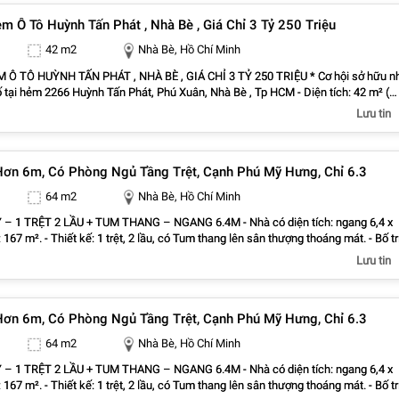
 Ô Tô Huỳnh Tấn Phát , Nhà Bè , Giá Chỉ 3 Tỷ 250 Triệu
42 m2
Nhà Bè, Hồ Chí Minh
Ô TÔ HUỲNH TẤN PHÁT , NHÀ BÈ , GIÁ CHỈ 3 TỶ 250 TRIỆU * Cơ hội sở hữu n
ại hẻm 2266 Huỳnh Tấn Phát, Phú Xuân, Nhà Bè , Tp HCM - Diện tích: 42 m² (
ng ngủ, 3 WC , đường trước nhà 6m - Sân
Lưu tin
và sau - Hẻm ô tô, khu dân cư an ninh, thuận tiện đi lại - Nhà đẹp, vào ở ngay * G
chỉ: 3 tỷ 250 triệu ** Quan tâm xem nhà và làm việc chính chủ, vui lòng liên hệ: 0901837771
ơn 6m, Có Phòng Ngủ Tầng Trệt, Cạnh Phú Mỹ Hưng, Chỉ 6.3
64 m2
Nhà Bè, Hồ Chí Minh
ỆT 2 LẦU + TUM THANG – NGANG 6.4M - Nhà có diện tích: ngang 6,4 x
67 m². - Thiết kế: 1 trệt, 2 lầu, có Tum thang lên sân thượng thoáng mát. - Bố trí
ầng trệt cho người lớn tuổi). - Nhà rộng thênh thang, đón gió tự nhiên. -
Lưu tin
Full nội thất cơ bản cao cấp, pháp lý chuẩn. - Giá bán: 6.3 tỷ - Hotline:
- Nguyễn Hoàng Realty (Nhà Thật - Giá Thật - Tư Vấn Thật)
ơn 6m, Có Phòng Ngủ Tầng Trệt, Cạnh Phú Mỹ Hưng, Chỉ 6.3
64 m2
Nhà Bè, Hồ Chí Minh
ỆT 2 LẦU + TUM THANG – NGANG 6.4M - Nhà có diện tích: ngang 6,4 x
67 m². - Thiết kế: 1 trệt, 2 lầu, có Tum thang lên sân thượng thoáng mát. - Bố trí