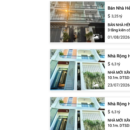
Bán Nhà Hẻm
3,25 tỷ
BÁN NHÀ HẺM 
3 tầng kiên cố t
ngang 3,5m , dài 12m ) - Kết cấu: 1 trệt, 2 lầu - 4 phò
5
01/08/2026
thượng trước 
Nhà Rộng H
6,3 tỷ
NHÀ MỚI XÂY – 1 TR
10.1m. DTSD: 1
Phòng ngủ, 5 WC (Có PN t
5
23/07/2026
Nhà mới 100%, 
0838.939.781 
Nhà Rộng H
6,3 tỷ
NHÀ MỚI XÂY – 1 TR
10.1m. DTSD: 1