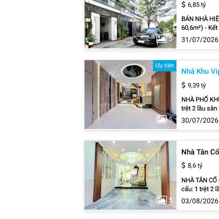
6,85 tỷ
BÁN NHÀ HIỆN ĐẠI 
60,6m²) - Kết cấu: 1 trệt 2 lầu + sân thượng trước sau - 4 phòng ngủ, 5 WC. Phòng khách rộng -
Gara ô tô ngủ 
5
31/07/2026
nhau. - Cách 
Hoàng Realty 
Ưu tiên
Nhà Khu Vi
9,39 tỷ
NHÀ PHỐ KHU
trệt 2 lầu sâ
sò rộng rãi v
5
30/07/2026
kết hợp đen led ,
nhập khẩu như
đầy đủ thiết 
Nhà Tân Cổ
8,6 tỷ
NHÀ TÂN CỔ ĐIỂN -
cấu: 1 trệt 2 lầu + sân thượng - 4 phòng ngủ
Giá bán: 8.6 
5
03/08/2026
di chuyển - L