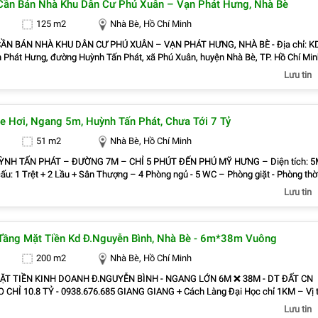
Cần Bán Nhà Khu Dân Cư Phú Xuân – Vạn Phát Hưng, Nhà Bè
125 m2
Nhà Bè, Hồ Chí Minh
ẦN BÁN NHÀ KHU DÂN CƯ PHÚ XUÂN – VẠN PHÁT HƯNG, NHÀ BÈ - Địa chỉ: K
 Phát Hưng, đường Huỳnh Tấn Phát, xã Phú Xuân, huyện Nhà Bè, TP. Hồ Chí Min
Nhà Bè, TP. Hồ Chí Minh). - Diện tích: 125 m² (5m x 25m). - Mặt tiền: 5m. - Kết c
Lưu tin
WC - Sổ hồng riêng, pháp lý rõ ràng. - Đất ở đô thị, sở hữu lâu
ong KDC Phú Xuân Vạn Phát Hưng, khu dân cư hiện hữu, quy hoạch đồng bộ, dân 
à yên tĩnh. - Đường nội khu rộng, ô tô di chuyển và đậu xe thuận tiện. - Chỉ 5 phút
 Hơi, Ngang 5m, Huỳnh Tấn Phát, Chưa Tới 7 Tỷ
ng (Quận 7). - Dễ dàng kết nối đến Crescent Mall, SC VivoCity cùng nhiều trun
i lớn. - Chỉ vài phút đến trường học, bệnh viện, chợ, siêu thị và ngân hàng. - Đầy
51 m2
Nhà Bè, Hồ Chí Minh
hục vụ nhu cầu sinh hoạt và nghỉ ngơi của cả gia đình. - Khu vực Nhà Bè đang đư
về hạ tầng giao thông: * Mở rộng đường Nguyễn Hữu Thọ. * Tuyến Nguyễn Lươn
 TẤN PHÁT – ĐƯỜNG 7M – CHỈ 5 PHÚT ĐẾN PHÚ MỸ HƯNG – Diện tích: 5M1
 kết nối trực tiếp Phú Mỹ Hưng – Nhà Bè. * Hệ thống cầu và các trục giao thông
ên kết Quận 7 – Nhà Bè – Cần Giờ. * Hưởng lợi từ quy hoạch phát triển đô thị khu
 Trước Nhà 7M ô tô vào tận nhà - Pháp lý: Sổ hồng riêng - Hoàn công đầy đủ. - 
Lưu tin
í Minh, mang đến tiềm năng gia tăng giá trị bất động sản trong tương lai. -Ngôi
hàng đến 80%. - Giá: 6tỷ990 (Thương lượng) - Liên hệ: 0838.939.781 - Nguyễn
 an cư hoặc đầu tư sinh lời lâu dài. Vị trí đẹp, pháp lý
(Nhà Thật - Giá Thật - Tư Vấn Thật)
Tầng Mặt Tiền Kd Đ.nguyễn Bình, Nhà Bè - 6m*38m Vuông
200 m2
Nhà Bè, Hồ Chí Minh
ẶT TIỀN KINH DOANH Đ.NGUYỄN BÌNH - NGANG LỚN 6M ❌️ 38M - DT ĐẤT CN
 CHỈ 10.8 TỶ - 0938.676.685 GIANG GIANG + Cách Làng Đại Học chỉ 1KM – Vị t
 lược, thuận tiện kinh doanh mọi ngành nghề! + Ưu điểm nổi bật: - Nhà chính chủ
Lưu tin
uyết, kiên cố – thiết kế rộng rãi, hài hòa, hợp phong thuỷ. - Sân trước cực rộng,