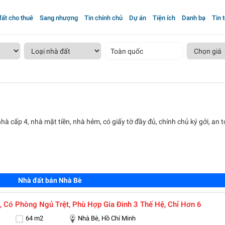
ất cho thuê
Sang nhượng
Tin chính chủ
Dự án
Tiện ích
Danh bạ
Tin 
Toàn quốc
hà cấp 4, nhà mặt tiền, nhà hẻm, có giấy tờ đầy đủ, chính chủ ký gởi, an t
Nhà đất bán Nhà Bè
, Có Phòng Ngủ Trệt, Phù Hợp Gia Đinh 3 Thế Hệ, Chỉ Hơn 6
64 m2
Nhà Bè, Hồ Chí Minh