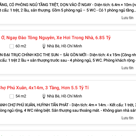
CÓ PHÒNG NGỦ TẦNG TRỆT, DỌN VÀO Ở NGAY - Diện tích: 6.4m × 10m (nở
t cấu: 1 trệt, 2 lầu, sân thượng. Gồm 5 phòng ngủ – 5 WC - Có 1 phòng ngủ tầng
gia đình có người lớn tuổi. - Thiết kế hiện đại, xây dựng kiên cố, công năng tối ưu.
Lưu tin
g học, siêu thị và đầy đủ tiện ích. - Vị trí đẹp, khu dân cư hiện hữu, an ninh, yên
 phút đến Phú Mỹ Hưng, thuận tiện kết nối Quận 7 và trung tâm TP.HCM - Giá bán: 
.781 - Nguyễn Hoàng Realty (Nhà Thật - Giá Thật -
 Ở, Ngay Đào Tông Nguyên, Xe Hơi Trong Nhà, 6.85 Tỷ
60 m2
Nhà Bè, Hồ Chí Minh
TRỤC CHÍNH KDC THE SUN – SÀI GÒN MỚI - Diện tích: 4 x 15m (Công nhận
trong nhà - Giá bán: 6 tỷ 850 triệu (thương lượng ) - Trục đường rộng, ô tô tránh
Lưu tin
Quận 7, Phú Mỹ Hưng chỉ hơn 15 phút di chuyển - Liên hệ: 0838.939.781 - Nguyễ
(Nhà Thật - Giá Thật - Tư Vấn Thật)
hợ Phú Xuân, 4x14m, 3 Tầng, Hơn 5.5 Tỷ Tí
54 m2
Nhà Bè, Hồ Chí Minh
 XUÂN, HUỲNH TẤN PHÁT - Diện tích: 4m × 14m. - Kết cấu: 1 trệt, 2
òng ngủ rộng, 4 WC riêng biệt. Sân thượng sau thoáng mát. - Không gian nhà sá
kế hiện đại. - Tặng toàn bộ nội thất trong nhà - Hẻm trước nhà rộng rãi - Pháp
Lưu tin
iêng, hoàn công đầy đủ, pháp lý chuẩn. Hỗ trợ vay ngân hàng cho khách có nhu c
tỷ 790 triệu (thương lượng ). - Liên hệ: 0838.939.781 - Nguyễn Hoàng Realty (Nhà
ật - Tư Vấn Thật)