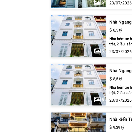
Phòng ngủ, 5 WC (Có PN t
5
23/07/2026
Nhà mới 100%, 
0838.939.781 
Nhà Ngang 
8,5 tỷ
Nhà hẻm xe hơ
trệt, 2 lầu, 
đủ. PHÒNG KA
5
23/07/2026
Phát, cách Ph
Nguyễn Hoàng 
Nhà Ngang 
8,5 tỷ
Nhà hẻm xe hơ
trệt, 2 lầu, 
đủ. PHÒNG KA
5
23/07/2026
Phát, cách Ph
Nguyễn Hoàng 
Nhà Kiến T
9,39 tỷ