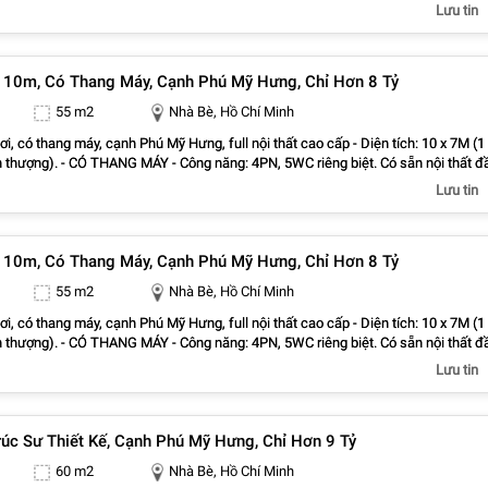
ầng trệt cho người lớn tuổi). - Nhà rộng thênh thang, đón gió tự nhiên. -
Lưu tin
Full nội thất cơ bản cao cấp, pháp lý chuẩn. - Giá bán: 6.3 tỷ - Hotline:
- Nguyễn Hoàng Realty (Nhà Thật - Giá Thật - Tư Vấn Thật)
10m, Có Thang Máy, Cạnh Phú Mỹ Hưng, Chỉ Hơn 8 Tỷ
55 m2
Nhà Bè, Hồ Chí Minh
i, có thang máy, cạnh Phú Mỹ Hưng, full nội thất cao cấp - Diện tích: 10 x 7M (1
sân thượng). - CÓ THANG MÁY - Công năng: 4PN, 5WC riêng biệt. Có sẵn nội thất đ
RAOKE - Tiện ích: Gần chợ, siêu thị, trường học,… - Nằm trên đường Huỳnh Tấn
Lưu tin
ũ Mỹ Hưng chỉ hơn 10 phút - Sổ hồng riêng – Hỗ trợ bank. - Hotline: 0838.939.78
Realty (Nhà Thật - Giá Thật - Tư Vấn Thật)
10m, Có Thang Máy, Cạnh Phú Mỹ Hưng, Chỉ Hơn 8 Tỷ
55 m2
Nhà Bè, Hồ Chí Minh
i, có thang máy, cạnh Phú Mỹ Hưng, full nội thất cao cấp - Diện tích: 10 x 7M (1
sân thượng). - CÓ THANG MÁY - Công năng: 4PN, 5WC riêng biệt. Có sẵn nội thất đ
RAOKE - Tiện ích: Gần chợ, siêu thị, trường học,… - Nằm trên đường Huỳnh Tấn
Lưu tin
ũ Mỹ Hưng chỉ hơn 10 phút - Sổ hồng riêng – Hỗ trợ bank. - Hotline: 0838.939.78
Realty (Nhà Thật - Giá Thật - Tư Vấn Thật)
rúc Sư Thiết Kế, Cạnh Phú Mỹ Hưng, Chỉ Hơn 9 Tỷ
60 m2
Nhà Bè, Hồ Chí Minh