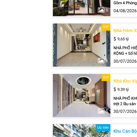
Gồm 4 Phòng Ngủ Lớn , Đặc Biệt Có Phòng Dưới Đất Cho Người Lớn Tuổi, Sân để xe rộng rãi ). -
Tặng Full Nội 
5
04/08/2026
Khu dân cư đô
thuê. - Pháp Lý: 
hệ: 0838.939.
VIP
Nhà Hẻm Xe
9,65 tỷ
NHÀ PHỐ HIỆ
RỘNG + Sổ hồng riêng chính chủ. + Diện tích: 4x13m + Kết cấu: 1 trệt 2 lầu + sân thượng + Công
năng: 3 phòng 
5
30/07/2026
cao cấp – dọn
Mỹ Hưng, siêu 
Hoàng Realty
VIP
Nhà Khu Vi
9,39 tỷ
NHÀ PHỐ KHU
trệt 2 lầu sâ
sò rộng rãi v
5
30/07/2026
kết hợp đen led ,
nhập khẩu như
đầy đủ thiết 
Ưu tiên
Khu Cán Bộ