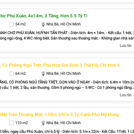
 bán tải + 10 xe máy. - Thích hợp mở văn phòng công ty, kinh doanh, cho thuê h
háp lý: Sổ hồng riêng, hoàn công đầy đủ - Công chứng ngay trong ngày - Hỗ trợ vay
hợ Phú Xuân, 4x14m, 3 Tầng, Hơn 5.5 Tỷ Tí
 suất ưu đãi. + Vị trí vàng: - Cách Phú Mỹ Hưng 10 phút - Khu GS City 2km. - Gần
ục Nguyễn Bình kết nối Cầu Kinh Cây Khô - Phạm Hùng - Nguyễn Văn Linh - Giao
54 m2
Nhà Bè, Hồ Chí Minh
iện, tiềm năng tăng giá cực cao! * Liên hệ sdt chính GIANG GIANG: 0938.676.685
nhà phố
 XUÂN, HUỲNH TẤN PHÁT - Diện tích: 4m × 14m. - Kết cấu: 1 trệt, 2
òng ngủ rộng, 4 WC riêng biệt. Sân thượng sau thoáng mát. - Không gian nhà sá
kế hiện đại. - Tặng toàn bộ nội thất trong nhà - Hẻm trước nhà rộng rãi - Pháp
Lưu tin
iêng, hoàn công đầy đủ, pháp lý chuẩn. Hỗ trợ vay ngân hàng cho khách có nhu c
tỷ 790 triệu (thương lượng ). - Liên hệ: 0838.939.781 - Nguyễn Hoàng Realty (Nhà
ật - Tư Vấn Thật)
, Có Phòng Ngủ Trệt, Phù Hợp Gia Đinh 3 Thế Hệ, Chỉ Hơn 6
64 m2
Nhà Bè, Hồ Chí Minh
CÓ PHÒNG NGỦ TẦNG TRỆT, DỌN VÀO Ở NGAY - Diện tích: 6.4m × 10m (nở
t cấu: 1 trệt, 2 lầu, sân thượng. Gồm 5 phòng ngủ – 5 WC - Có 1 phòng ngủ tầng
gia đình có người lớn tuổi. - Thiết kế hiện đại, xây dựng kiên cố, công năng tối ưu.
Lưu tin
g học, siêu thị và đầy đủ tiện ích. - Vị trí đẹp, khu dân cư hiện hữu, an ninh, yên
 phút đến Phú Mỹ Hưng, thuận tiện kết nối Quận 7 và trung tâm TP.HCM - Giá bán: 
.781 - Nguyễn Hoàng Realty (Nhà Thật - Giá Thật -
Mặt Tiền Thoáng Mát, 110m, Chỉ 6.5 Tỷ, Cạnh Phú Mỹ Hưng
110 m2
Nhà Bè, Hồ Chí Minh
u Phú Xuân, chỉ 6.5 tỷ - Diện tích: 5.1m x 22m - Kêt Cấu: 1Trệt, 1 Lầu.