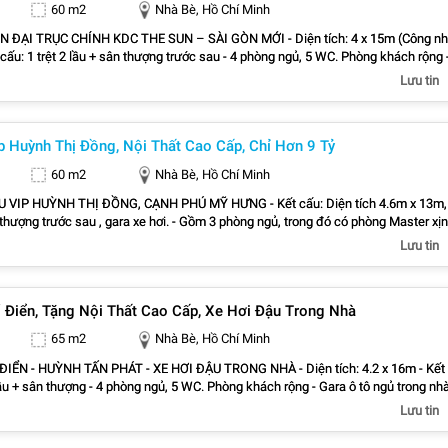
60 m2
Nhà Bè, Hồ Chí Minh
TRỤC CHÍNH KDC THE SUN – SÀI GÒN MỚI - Diện tích: 4 x 15m (Công nhận
trong nhà - Giá bán: 6 tỷ 850 triệu (thương lượng ) - Trục đường rộng, ô tô tránh
Lưu tin
Quận 7, Phú Mỹ Hưng chỉ hơn 15 phút di chuyển - Liên hệ: 0838.939.781 - Nguyễ
(Nhà Thật - Giá Thật - Tư Vấn Thật)
p Huỳnh Thị Đồng, Nội Thất Cao Cấp, Chỉ Hơn 9 Tỷ
60 m2
Nhà Bè, Hồ Chí Minh
 VIP HUỲNH THỊ ĐỒNG, CẠNH PHÚ MỸ HƯNG - Kết cấu: Diện tích 4.6m x 13m,
n thượng trước sau , gara xe hơi. - Gồm 3 phòng ngủ, trong đó có phòng Master xịn
à đầy đủ tiện nghi, 4 nhà vệ sinh. - Nhà thiết kế Hiện Đại Sang Trọng Đường Công
Lưu tin
 nội thất tinh tế và mang đến cho gia chủ cảm giác ấm ấp - Tặng full nội thất
 sofa kệ tivi , máy lạnh , Tủ Lạnh , máy rửa chén , Lò vi nướng , hút mùi, Phòng 
bị điện tử,5 máy lạnh, giường nệm, tủ quần áo kịch trần , tab đầu giường, bàn tran
 Điển, Tặng Nội Thất Cao Cấp, Xe Hơi Đậu Trong Nhà
điểm…..vvv - Giá Bán : 9Tỷ390 - Liên hệ: 0838.939.781 - Nguyễn Hoàng Realty
65 m2
Nhà Bè, Hồ Chí Minh
 HUỲNH TẤN PHÁT - XE HƠI ĐẬU TRONG NHÀ - Diện tích: 4.2 x 16m - Kết
, 5 WC. Phòng khách rộng - Gara ô tô ngủ trong nhà -
TỶ - Trục đường rộng, ô tô tránh nhau. - Cách Quận 7, Phú Mỹ Hưng chỉ hơn 15 ph
Lưu tin
iên hệ: 0838.939.781 - Nguyễn Hoàng Realty (Nhà Thật - Giá Thật - Tư Vấn Thật)