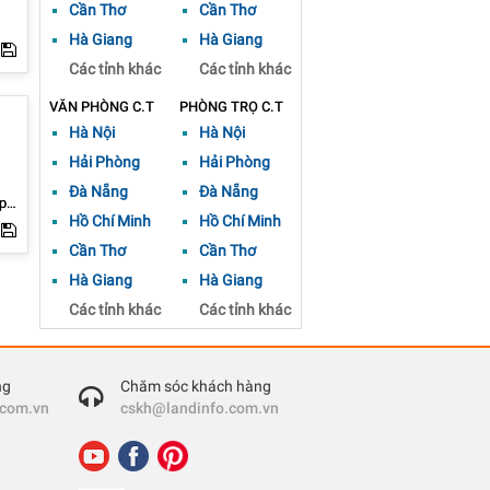
Cần Thơ
Cần Thơ
Hà Giang
Hà Giang
*
Các tỉnh khác
Các tỉnh khác
VĂN PHÒNG C.T
PHÒNG TRỌ C.T
Hà Nội
Hà Nội
Hải Phòng
Hải Phòng
Đà Nẵng
Đà Nẵng
ẹp
Hồ Chí Minh
Hồ Chí Minh
Cần Thơ
Cần Thơ
Hà Giang
Hà Giang
Các tỉnh khác
Các tỉnh khác
ng
Chăm sóc khách hàng
.com.vn
cskh@landinfo.com.vn