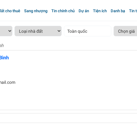
ất cho thuê
Sang nhượng
Tin chính chủ
Dự án
Tiện ích
Danh bạ
Tin 
Toàn quốc
nh
Bình
ail.com