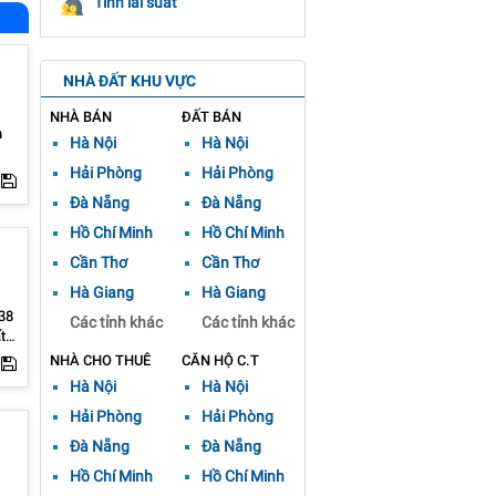
Tính lãi suất
NHÀ ĐẤT KHU VỰC
NHÀ BÁN
ĐẤT BÁN
n
Hà Nội
Hà Nội
Hải Phòng
Hải Phòng
h,
Đà Nẵng
Đà Nẵng
nh
Hồ Chí Minh
Hồ Chí Minh
Cần Thơ
Cần Thơ
Hà Giang
Hà Giang
38
Các tỉnh khác
Các tỉnh khác
hà
NHÀ CHO THUÊ
CĂN HỘ C.T
gay
Hà Nội
Hà Nội
Hải Phòng
Hải Phòng
Đà Nẵng
Đà Nẵng
Hồ Chí Minh
Hồ Chí Minh
với