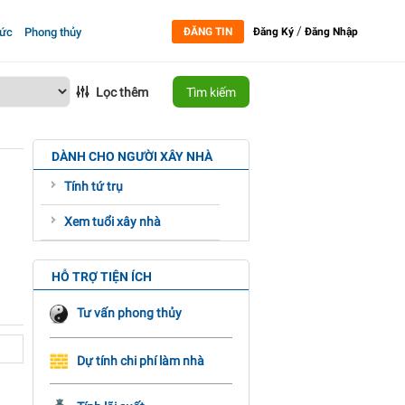
/
tức
Phong thủy
ĐĂNG TIN
Đăng Ký
Đăng Nhập
Lọc thêm
Tìm kiếm
DÀNH CHO NGƯỜI XÂY NHÀ
Tính tứ trụ
Xem tuổi xây nhà
HỖ TRỢ TIỆN ÍCH
Tư vấn phong thủy
Dự tính chi phí làm nhà