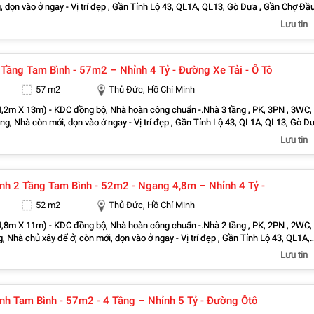
 dọn vào ở ngay - Vị trí đẹp , Gần Tỉnh Lộ 43, QL1A, QL13, Gò Dưa , Gần Chợ Đầ
 Thủ Đức, Chợ Tam Bình, Chợ Bình Chiểu, Bách Hóa Xanh, Co.op Food, CoopMart
Lưu tin
 Trung 2, KCN Đồng An, KCN Bình Chiểu, KCN Sóng Thần, Gần Trường mầm non
ác cấp Bình Chiểu, Tam Bình.…
Nhà Xinh 3 Tầng Tam Bình - 57m2 – Nhỉnh 4 Tỷ - Đường Xe Tải - Ô Tô
57 m2
Thủ Đức, Hồ Chí Minh
4,2m X 13m) - KDC đồng bộ, Nhà hoàn công chuẩn -.Nhà 3 tầng , PK, 3PN , 3WC,
ng, Nhà còn mới, dọn vào ở ngay - Vị trí đẹp , Gần Tỉnh Lộ 43, QL1A, QL13, Gò Dư
Mối Nông Sản Thủ Đức, Chợ Tam Bình, Chợ Bình Chiểu, Bách Hóa Xanh, Co.op
Lưu tin
 KCN Sóng Thần, Gần
on, Trường Học các cấp Bình Chiểu, Tam Bình.…
nh 2 Tầng Tam Bình - 52m2 - Ngang 4,8m – Nhỉnh 4 Tỷ -
52 m2
Thủ Đức, Hồ Chí Minh
4,8m X 11m) - KDC đồng bộ, Nhà hoàn công chuẩn -.Nhà 2 tầng , PK, 2PN , 2WC,
, Nhà chủ xây để ở, còn mới, dọn vào ở ngay - Vị trí đẹp , Gần Tỉnh Lộ 43, QL1A,
 , Gần Chợ Đầu Mối Nông Sản Thủ Đức, Chợ Tam Bình, Chợ Bình Chiểu, Bách H
Lưu tin
h Trung 2, KCN Đồng An, KCN Bình Chiểu, KCN Sóng
ường mầm non, Trường Học các cấp Bình Chiểu, Tam Bình.…
nh Tam Bình - 57m2 - 4 Tầng – Nhỉnh 5 Tỷ - Đường Ôtô