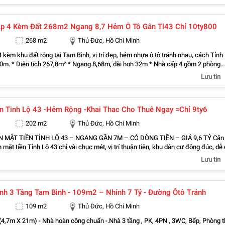
gồm 4 tầng, bố trí phòng khách, bếp, phòng thờ, sân thượng, 3 phòng ngủ và 3 n
 rất mới, sạch đẹp, mua về là ở hoặc kinh doanh được ngay. Ưu điểm lớn nhất là
p 4 Kèm Đất 268m2 Ngang 8,7 Hẻm Ô Tô Gân Tl43 Chỉ 10ty800
ạ tầng đang hoàn thiện, sát đường Vành Đai 3, vài phút là ra Phạm Văn Đồng,
hu Đại học Quốc gia TP HCM, giá trị bất động sản tăng đều theo thời gian, tính
268 m2
Thủ Đức, Hồ Chí Minh
iêng, mua bán sang tên
ay. Giá chốt nhanh 5,98 tỷ. Đây là mức giá cực kỳ cạnh tranh cho một căn nhà
 kèm khu đất rộng tại Tam Bình, vị trí đẹp, hẻm nhựa ô tô tránh nhau, cách Tỉnh
an tâm hoặc muốn đi xem nhà trực tiếp thì gọi ngay
0m. * Diện tích 267,8m² * Ngang 8,68m, dài hơn 32m * Nhà cấp 4 gồm 2 phòng
cho tôi qua số 0933125879 nhé.
ách, bếp, 1 WC, sân để xe * Hai mặt thoáng trước sau, có sân vườn trồng rau *
Lưu tin
m * Phù hợp ở, xây biệt thự, căn hộ dịch vụ hoặc đầu tư lâu dài * Sổ hồng riêng
ng, sẵn sàng giao dịch Giá bán: 10,8 tỷ Liên hệ/Zalo: 0333 039 186 để xem nhà và
iếp.
n Tinh Lộ 43 -hẻm Rộng -khai Thac Cho Thuê Ngay =chỉ 9ty6
202 m2
Thủ Đức, Hồ Chí Minh
 MẶT TIỀN TỈNH LỘ 43 – NGANG GẦN 7M – CÓ DÒNG TIỀN – GIÁ 9,6 TỶ Căn
mặt tiền Tỉnh Lộ 43 chỉ vài chục mét, vị trí thuận tiện, khu dân cư đông đúc, dễ 
c tiện ích xung quanh. * Diện tích 202m² * Ngang gần 7m, đất vuông đẹp * Hẻ
Lưu tin
hoáng * Đang khai thác nhà trọ, có thu nhập ổn định * Phù hợp để ở, đầu tư hoặc
thuê Giá bán: 9,6 tỷ Liên hệ Zalo 0333 039 186 để xem nhà và nhận thêm thông ti
nh 3 Tầng Tam Bình - 109m2 – Nhỉnh 7 Tỷ - Đường Ôtô Tránh
109 m2
Thủ Đức, Hồ Chí Minh
(4,7m X 21m) - Nhà hoàn công chuẩn -.Nhà 3 tầng , PK, 4PN , 3WC, Bếp, Phòng t