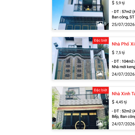
5,9 tỷ
- DT : 57m2 (
Ban công, ST 
Chợ Đầu Mối 
5
25/07/2026
CoopMart , Gần KCX Linh Trung 2, KCN Đồng An, KCN Bình Chiểu, KCN Sóng Thần, Gần Trường
mầm non, Trư
Đặc biệt
7,5 tỷ
- DT : 104m2 
Nhà mới keng,
Mối Nông Sản
5
24/07/2026
Gần KCX Linh
Trường Học c
Đặc biệt
Nhà Xinh T
4,45 tỷ
- DT : 52m2 (
Bếp, Ban công
Gần Chợ Đầu 
5
24/07/2026
Food, CoopMart , Gần KCX Linh Trung 2, KCN Đồng An, KCN Bình Chiểu,
Trường mầm n