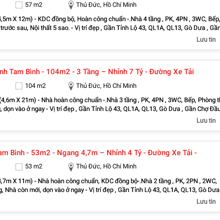
57 m2
Thủ Đức, Hồ Chí Minh
4,5m X 12m) - KDC đồng bộ, Hoàn công chuẩn -.Nhà 4 tầng , PK, 4PN , 3WC, Bếp
trước sau, Nội thất 5 sao. - Vị trí đẹp , Gần Tỉnh Lộ 43, QL1A, QL13, Gò Dưa , Gầ
Nông Sản Thủ Đức, Chợ Tam Bình, Chợ Bình Chiểu, Bách Hóa Xanh, Co.op Food,
Lưu tin
ờng Học các cấp Bình Chiểu, Tam Bình.…
Nhà Phố Xinh Tam Bình - 104m2 - 3 Tầng – Nhỉnh 7 Tỷ - Đường Xe Tải
104 m2
Thủ Đức, Hồ Chí Minh
(4,6m X 21m) - Nhà hoàn công chuẩn -.Nhà 3 tầng , PK, 4PN , 3WC, Bếp, Phòng t
 dọn vào ở ngay - Vị trí đẹp , Gần Tỉnh Lộ 43, QL1A, QL13, Gò Dưa , Gần Chợ Đầ
 Thủ Đức, Chợ Tam Bình, Chợ Bình Chiểu, Bách Hóa Xanh, Co.op Food, CoopMart
Lưu tin
 Trung 2, KCN Đồng An, KCN Bình Chiểu, KCN Sóng Thần, Gần Trường mầm non
ác cấp Bình Chiểu, Tam Bình.…
am Bình - 53m2 - Ngang 4,7m – Nhỉnh 4 Tỷ - Đường Xe Tải -
53 m2
Thủ Đức, Hồ Chí Minh
4,7m X 11m) - Nhà hoàn công chuẩn, KDC đồng bộ-.Nhà 2 tầng , PK, 2PN , 2WC,
, Nhà còn mới, dọn vào ở ngay - Vị trí đẹp , Gần Tỉnh Lộ 43, QL1A, QL13, Gò Dưa 
Mối Nông Sản Thủ Đức, Chợ Tam Bình, Chợ Bình Chiểu, Bách Hóa Xanh, Co.op
Lưu tin
 KCN Sóng Thần, Gần
on, Trường Học các cấp Bình Chiểu, Tam Bình.…