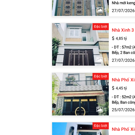
Nhà mới keng,
Mối Nông Sản
5
27/07/2026
Gần KCX Linh
Trường Học c
Đặc biệt
4,85 tỷ
- DT : 57m2 (
Bếp, 2 Ban cô
Gần Chợ Đầu 
5
27/07/2026
Food, CoopMart , Gần KCX Linh Trung 2, KCN Đồng An, KCN Bình Chiểu,
Trường mầm n
Đặc biệt
Nhà Phố Xi
4,45 tỷ
- DT : 52m2 (
Bếp, Ban công
QL13, Gò Dưa
5
25/07/2026
Xanh, Co.op Food, CoopMart , Gần KCX Lin
Thần, Gần Tr
Đặc biệt
Nhà Phố Xi