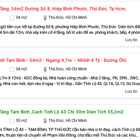
Tầng, 54m2 Đường Số 8, Hiệp Bình Phước, Thủ Đức, Tp Hcm,
54 m2
Thủ Đức, Hồ Chí Minh
iữ tiền cực tốt tại đường Số 8, phường Hiệp Bình Phước, Thủ Đức. Diện tích đất
.5m dài 12m, nhà xây kiên cố 4 tầng, bố trí sân để xe, phòng khách, bếp, 4 phò
vệ sinh. Nhà hiện trạng còn mới, mua về là có thể cho thuê ngay hoặc ở liền đều
Lưu tin
. Với tầm giá 6.68 tỷ cho một căn nhà 4 tầng diện tích đẹp thế này, đây là lựa ch
 chị nào đang muốn tìm tài sản tích lũy, chống lạm phát tốt. Pháp lý thì hoàn
nh Tam Bình - 54m2 - Ngang 4,7m – Nhỉnh 4 Tỷ - Đường Ôtô
hà đã có Sổ hồng riêng, sang tên công chứng trong ngày. Anh chị nào quan tâm
 thực tế thì liên hệ em qua số 0933125879 để em hỗ trợ mở cửa nhé. Cảm ơn m
54 m2
Thủ Đức, Hồ Chí Minh
tin.
4,7m X 12m) - KDC đồng bộ, Nhà hoàn công chuẩn -.Nhà 2 tầng , PK, 2PN , 2WC,
, Nhà còn mới, dọn vào ở ngay - Vị trí đẹp , Gần Tỉnh Lộ 43, QL1A, QL13, Gò Dưa 
Mối Nông Sản Thủ Đức, Chợ Tam Bình, Chợ Bình Chiểu, Bách Hóa Xanh, Co.op
Lưu tin
 KCN Sóng Thần, Gần
on, Trường Học các cấp Bình Chiểu, Tam Bình.…
Tâng Tam Binh ,cach Tinh Lộ 43 Chỉ 30m Dien Tích 55,3m2
55 m2
Thủ Đức, Hồ Chí Minh
TỈNH LỘ 43 – TAM BÌNH, TP THỦ ĐỨC Cần bán nhà vị trí đẹp, cách Tỉnh Lộ 43
0m, thuận tiện di chuyển về Phạm Văn Đồng, chợ đầu mối Thủ Đức và các khu