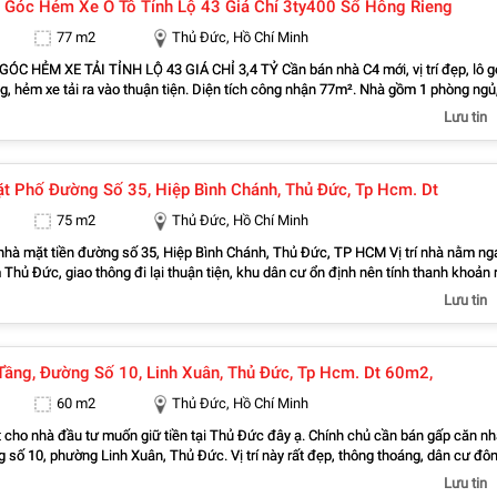
 Góc Hẻm Xe Ô Tô Tỉnh Lộ 43 Giá Chỉ 3ty400 Sổ Hông Rieng
an toàn và hiệu quả cho anh chị nào đang tìm tài sản có sổ hồng cầm tay. Gấp bán
tr, hiện tại chỉ còn 6,29 tỷ, mức giá rất cạnh tranh cho một căn nhà mặt phố tại 
77 m2
Thủ Đức, Hồ Chí Minh
chuẩn chỉnh, sang tên công chứng ngay trong ngày. Anh chị quan tâm hoặc
trực tiếp thì gọi ngay cho em qua số 0933125879 để được hỗ trợ nhanh nhất.
ÓC HẺM XE TẢI TỈNH LỘ 43 GIÁ CHỈ 3,4 TỶ Cần bán nhà C4 mới, vị trí đẹp, lô 
g, hẻm xe tải ra vào thuận tiện. Diện tích công nhận 77m². Nhà gồm 1 phòng ngủ
bếp, sân rộng, dọn vào ở ngay. Ưu điểm: * Lô góc thông thoáng * Hẻm xe tải * S
Lưu tin
ông chứng ngay Vị trí gần Tỉnh Lộ 43, thuận tiện đi Phạm Văn Đồng, Quốc lộ 13,
c và nhiều tiện ích. Giá bán chỉ 3,4 tỷ (thương lượng). Liên hệ: Zalo 0333 039 18
 #NhaTinhLo43 #NhaTamBinh #NhaHemXeTai #NhaLoGoc #Nha77m2
t Phố Đường Số 35, Hiệp Bình Chánh, Thủ Đức, Tp Hcm. Dt
Rieng #BanNhaThuDuc #NhaGia34Ty #NhaGanPhamVanDong
75 m2
Thủ Đức, Hồ Chí Minh
mặt tiền đường số 35, Hiệp Bình Chánh, Thủ Đức, TP HCM Vị trí nhà nằm ngay
 Thủ Đức, giao thông đi lại thuận tiện, khu dân cư ổn định nên tính thanh khoản 
iện tích 75m2, ngang rộng rãi 8.2m, dài 9.2m. Kết cấu xây dựng sẵn 3 tầng kiên c
Lưu tin
ể xe, phòng khách, bếp, 4 phòng ngủ và 4 nhà vệ sinh, thiết kế hợp lý, vào là ở
căn này là mặt tiền đường, vừa có thể ở, vừa
ặc làm văn phòng đều tiện. Gần chợ Hiệp Bình, Phạm Văn Đồng, Gigamall... Đặc
Bán Nhà 4 Tầng, Đường Số 10, Linh Xuân, Thủ Đức, Tp Hcm. Dt 60m2,
uẩn chỉnh, sổ hồng riêng, mua bán sang tên công chứng trong ngày. Giá bán 8.16
n mặt phố diện tích đẹp thế này là mức giá rất cạnh tranh tại khu vực Hiệp Bình
60 m2
Thủ Đức, Hồ Chí Minh
y. Anh chị nào đang tìm tài sản để giữ tiền hoặc đầu tư sinh lời bền vững thì nên
 quan tâm thì gọi sớm
nhà đầu tư muốn giữ tiền tại Thủ Đức đây ạ. Chính chủ cần bán gấp căn nhà
 số 10, phường Linh Xuân, Thủ Đức. Vị trí này rất đẹp, thông thoáng, dân cư đô
i chuyển, ngay trường học Đào Sơn Tây, rất thích hợp để đầu tư cho thuê hoặc gi
Lưu tin
 cấu xây