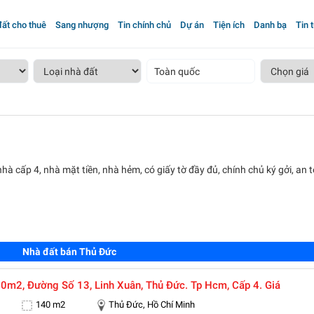
ất cho thuê
Sang nhượng
Tin chính chủ
Dự án
Tiện ích
Danh bạ
Tin 
Toàn quốc
hà cấp 4, nhà mặt tiền, nhà hẻm, có giấy tờ đầy đủ, chính chủ ký gởi, an 
Nhà đất bán Thủ Đức
Bán Nhà 140m2, Đường Số 13, Linh Xuân, Thủ Đức. Tp Hcm, Cấp 4. Giá
140 m2
Thủ Đức, Hồ Chí Minh