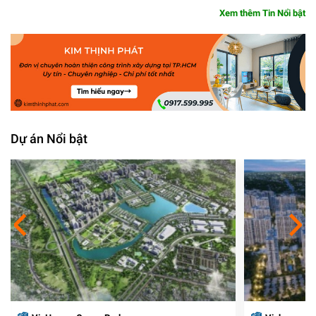
Xem thêm Tin Nổi bật
Dự án Nổi bật