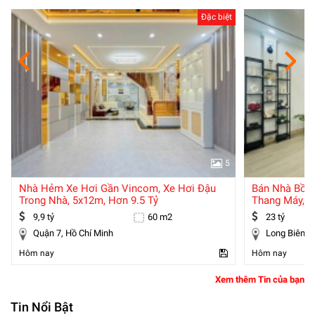
Đặc biệt
5
Nhà Hẻm Xe Hơi Gần Vincom, Xe Hơi Đậu
Bán Nhà Bồ Đ
Trong Nhà, 5x12m, Hơn 9.5 Tỷ
Thang Máy, Ô 
9,9 tỷ
60 m2
23 tỷ
Quận 7, Hồ Chí Minh
Lon
Hôm nay
Hôm nay
Xem thêm Tin của bạn
Tin Nổi Bật