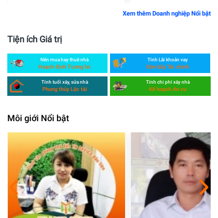
Xem thêm Doanh nghiệp Nổi bật
Tiện ích Giá trị
Nên mua hay thuê nhà
Tính Lãi khoản vay
Hoạch định Tương lai
Đòn bẩy Tài chính
Tính tuổi xây, sửa nhà
Tính chi phí xây nhà
Phong thủy Lộc tài
Kế hoạch An cư
Môi giới Nổi bật