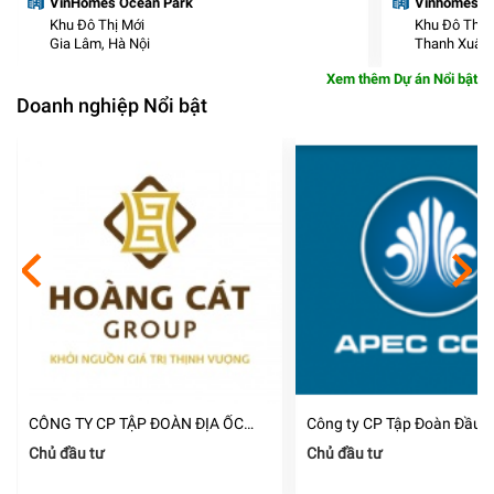
VinHomes Ocean Park
Vinhomes Sma
Khu Đô Thị Mới
Khu Đô Thị 
Gia Lâm, Hà Nội
Thanh Xuân,
Xem thêm Dự án Nổi bật
Doanh nghiệp Nổi bật
CÔNG TY CP TẬP ĐOÀN ĐỊA ỐC
Công ty CP Tập Đoàn Đầu 
HOÀNG CÁT
Á Thái Bình Dương
Chủ đầu tư
Chủ đầu tư