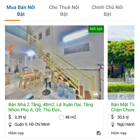
Mua Bán Nổi
Cho Thuê Nổi
Chính Chủ Nổi
Bật
Bật
Bật
Nổi bật
5
Bán Nhà 2 Tầng, 48m2, Lã Xuân Oai, Tăng
Bán Mặt Tiền
Nhơn Phú A, Q9, Thủ Đức,
Chân Chung C
3,39 tỷ
48 m2
30,6 tỷ
Quận 9, Hồ Chí Minh
Hôm nay
Hôm nay