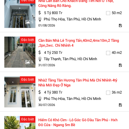
Nhà Cần Bán Cho Khách Đang Tìm Nơi Ở Thật,
Công Năng Rõ Ràng.
5 Tỷ 800 Tr
50 m2
Phú Thọ Hòa, Tân Phú, Hồ Chí Minh
5
01/08/2026
Đặc biệt
Cần Bán Nhà Lê Trọng Tấn,40m2,4mx10m,2 Tầng
,2pn,2wc. Chỉ Nhỉnh 4
4 Tỷ 250 Tr
40 m2
Tây Thạnh, Tân Phú, Hồ Chí Minh
5
31/07/2026
Đặc biệt
Nhà2 Tầng Tân Hương Tân Phú Mà Chỉ Nhỉnh 4tỷ
Nhà Mới Đẹp Ở Nga
4 Tỷ 380 Tr
36 m2
Phú Thọ Hòa, Tân Phú, Hồ Chí Minh
5
30/07/2026
Đặc biệt
Hiếm Có Khó Cìm - Lô Góc Gò Dầu Tân Phú - Hxh
Đỗ Cửa - Ngang 5m Bề