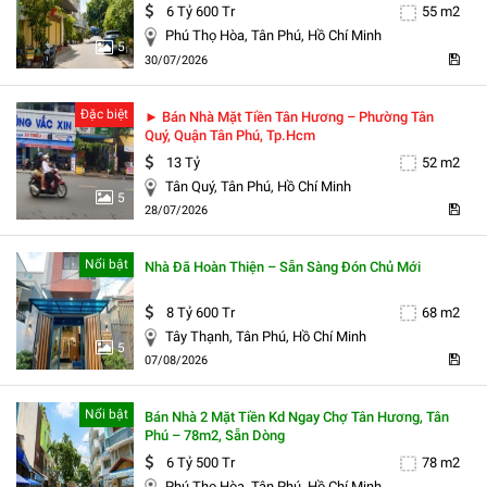
6 Tỷ 600 Tr
55 m2
Phú Thọ Hòa, Tân Phú, Hồ Chí Minh
5
30/07/2026
Đặc biệt
► Bán Nhà Mặt Tiền Tân Hương – Phường Tân
Quý, Quận Tân Phú, Tp.hcm
13 Tỷ
52 m2
Tân Quý, Tân Phú, Hồ Chí Minh
5
28/07/2026
Nổi bật
Nhà Đã Hoàn Thiện – Sẵn Sàng Đón Chủ Mới
8 Tỷ 600 Tr
68 m2
Tây Thạnh, Tân Phú, Hồ Chí Minh
5
07/08/2026
Nổi bật
Bán Nhà 2 Mặt Tiền Kd Ngay Chợ Tân Hương, Tân
Phú – 78m2, Sẵn Dòng
6 Tỷ 500 Tr
78 m2
Phú Thọ Hòa, Tân Phú, Hồ Chí Minh