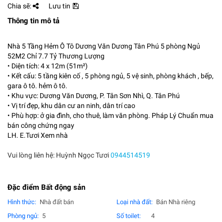
Chia sẽ:
Lưu tin
Thông tin mô tả
Nhà 5 Tầng Hẻm Ô Tô Dương Văn Dương Tân Phú 5 phòng Ngủ
52M2 Chỉ 7.7 Tỷ Thương Lượng
• Diện tích: 4 x 12m (51m²)
• Kết cấu: 5 tầng kiên cố , 5 phòng ngủ, 5 vệ sinh, phòng khách , bếp,
gara ô tô. hẻm ô tô.
• Khu vực: Dương Văn Dương, P. Tân Sơn Nhì, Q. Tân Phú
• Vị trí đẹp, khu dân cư an ninh, dân trí cao
• Phù hợp: ở gia đình, cho thuê, làm văn phòng. Pháp Lý Chuẩn mua
bán công chứng ngay
LH. E.Tươi Xem nhà
Vui lòng liên hệ: Huỳnh Ngọc Tươi
0944514519
Đặc điểm Bất động sản
Hình thức:
Nhà đất bán
Loại nhà đất:
Bán Nhà riêng
Phòng ngủ:
5
Số toilet:
4