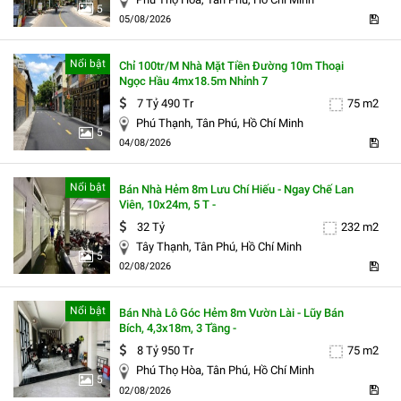
5
05/08/2026
Nổi bật
Chỉ 100tr/m Nhà Mặt Tiền Đường 10m Thoại
Ngọc Hầu 4mx18.5m Nhỉnh 7
7 Tỷ 490 Tr
75 m2
Phú Thạnh, Tân Phú, Hồ Chí Minh
5
04/08/2026
Nổi bật
Bán Nhà Hẻm 8m Lưu Chí Hiếu - Ngay Chế Lan
Viên, 10x24m, 5 T -
32 Tỷ
232 m2
Tây Thạnh, Tân Phú, Hồ Chí Minh
5
02/08/2026
Nổi bật
Bán Nhà Lô Góc Hẻm 8m Vườn Lài - Lũy Bán
Bích, 4,3x18m, 3 Tầng -
8 Tỷ 950 Tr
75 m2
Phú Thọ Hòa, Tân Phú, Hồ Chí Minh
5
02/08/2026