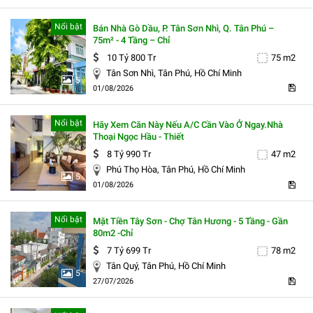
Nổi bật
Bán Nhà Gò Dầu, P. Tân Sơn Nhì, Q. Tân Phú –
75m² - 4 Tầng – Chỉ
10 Tỷ 800 Tr
75 m2
Tân Sơn Nhì, Tân Phú, Hồ Chí Minh
5
01/08/2026
Nổi bật
Hãy Xem Căn Này Nếu A/c Cần Vào Ở Ngay.nhà
Thoại Ngọc Hầu - Thiết
8 Tỷ 990 Tr
47 m2
Phú Thọ Hòa, Tân Phú, Hồ Chí Minh
5
01/08/2026
Nổi bật
Mặt Tiền Tây Sơn - Chợ Tân Hương - 5 Tầng - Gần
80m2 -chỉ
7 Tỷ 699 Tr
78 m2
Tân Quý, Tân Phú, Hồ Chí Minh
5
27/07/2026