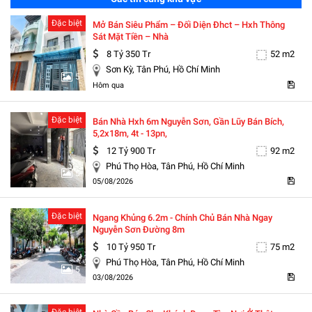
Đặc biệt
Mở Bán Siêu Phẩm – Đối Diện Đhct – Hxh Thông
Sát Mặt Tiền – Nhà
8 Tỷ 350 Tr
52 m2
Sơn Kỳ, Tân Phú, Hồ Chí Minh
5
Hôm qua
Đặc biệt
Bán Nhà Hxh 6m Nguyễn Sơn, Gần Lũy Bán Bích,
5,2x18m, 4t - 13pn,
12 Tỷ 900 Tr
92 m2
Phú Thọ Hòa, Tân Phú, Hồ Chí Minh
5
05/08/2026
Đặc biệt
Ngang Khủng 6.2m - Chính Chủ Bán Nhà Ngay
Nguyễn Sơn Đường 8m
10 Tỷ 950 Tr
75 m2
Phú Thọ Hòa, Tân Phú, Hồ Chí Minh
5
03/08/2026
Đặc biệt