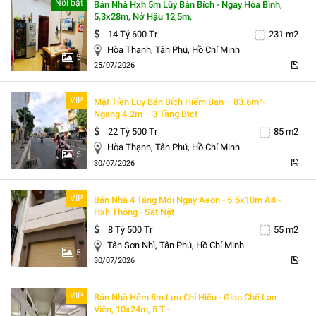
Nổi bật
Bán Nhà Hxh 5m Lũy Bán Bích - Ngay Hòa Bình,
5,3x28m, Nở Hậu 12,5m,
14 Tỷ 600 Tr
231 m2
Hòa Thạnh, Tân Phú, Hồ Chí Minh
5
25/07/2026
VIP
Mặt Tiền Lũy Bán Bích Hiếm Bán – 83.6m²-
Ngang 4.2m – 3 Tầng Btct
22 Tỷ 500 Tr
85 m2
Hòa Thạnh, Tân Phú, Hồ Chí Minh
5
30/07/2026
VIP
Bán Nhà 4 Tầng Mới Ngay Aeon - 5.5x10m A4 -
Hxh Thông - Sát Nặt
8 Tỷ 500 Tr
55 m2
Tân Sơn Nhì, Tân Phú, Hồ Chí Minh
5
30/07/2026
VIP
Bán Nhà Hẻm 8m Lưu Chí Hiếu - Giao Chế Lan
Viên, 10x24m, 5 T -