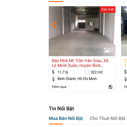
Đặc biệt
Đặc biệt
5
5
ế Sunshine City
Bán Nhà Mt Trần Văn Giàu, Xã
C
Giá
Lê Minh Xuân, Huyện Bình
T
Chánh, Dt
96 m2
11,7 tỷ
322 m2
y Hồ, Hà Nội
Bình Chánh, Hồ Chí Minh
Hôm qua
H
Tin Nổi Bật
Mua Bán Nổi Bật
Cho Thuê Nổi Bật