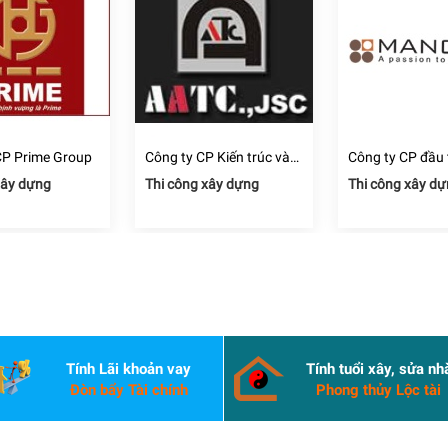
CP Prime Group
Công ty CP Kiến trúc và
Công ty CP đầu 
Công nghệ xây dựng tiến
phát triển xây 
Xây dựng
Thi công xây dựng
Thi công xây d
bộ AATC
Mới
Tính Lãi khoản vay
Tính tuổi xây, sửa nh
Đòn bẩy Tài chính
Phong thủy Lộc tài