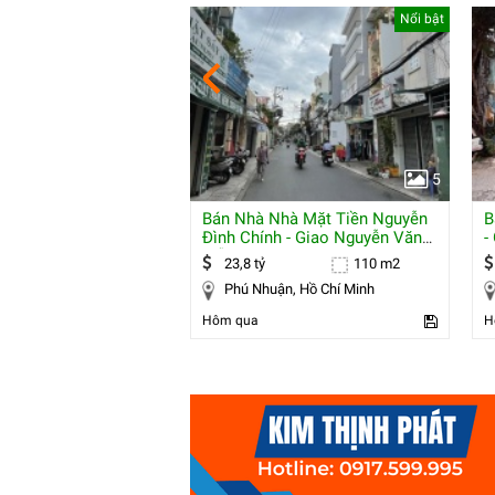
Nổi bật
Nổi bật
5
5
ới 3.4*11m Hẻm
Bán Nhà Nhà Mặt Tiền Nguyễn
B
P10q8 P.chánh Hưng
Đình Chính - Giao Nguyễn Văn
-
hất
Trỗi,
G
37 m2
23,8 tỷ
110 m2
uận 8, Hồ Chí Minh
Phú Nhuận, Hồ Chí Minh
Hôm qua
H