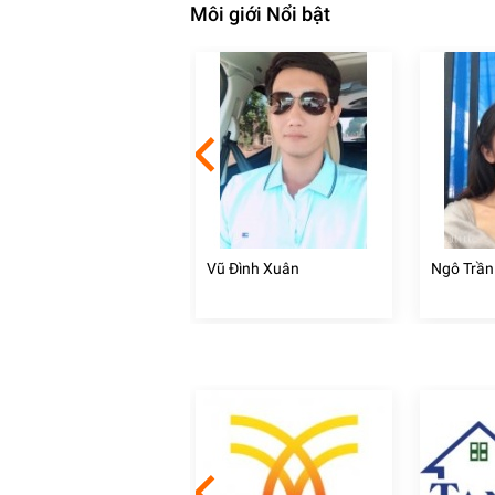
Môi giới Nổi bật
 Hoàng Vũ
Vũ Đình Xuân
Ngô Trần