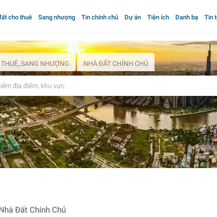
ất cho thuê
Sang nhượng
Tin chính chủ
Dự án
Tiện ích
Danh bạ
Tin 
 THUÊ, SANG NHƯỢNG
NHÀ ĐẤT CHÍNH CHỦ
Nhà Đất Chính Chủ