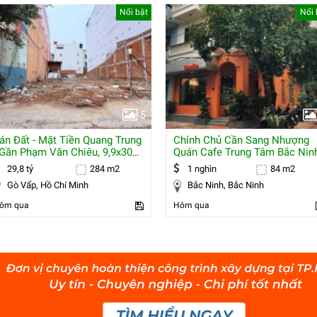
Nổi bật
Nổi 
5
án Đất - Mặt Tiền Quang Trung
Chính Chủ Cần Sang Nhượng
 Gần Phạm Văn Chiêu, 9,9x30m,
Quán Cafe Trung Tâm Bắc Nin
pxd
29,8 tỷ
284 m2
1 nghìn
84 m2
Gò Vấp, Hồ Chí Minh
Bắc Ninh, Bắc Ninh
ôm qua
Hôm qua