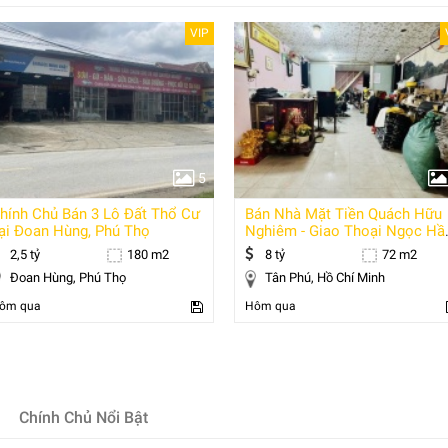
VIP
5
hính Chủ Bán 3 Lô Đất Thổ Cư
Bán Nhà Mặt Tiền Quách Hữu
ại Đoan Hùng, Phú Thọ
Nghiêm - Giao Thoại Ngọc Hầ
4x20m, 2
2,5 tỷ
180 m2
8 tỷ
72 m2
Đoan Hùng, Phú Thọ
Tân Phú, Hồ Chí Minh
ôm qua
Hôm qua
Chính Chủ Nổi Bật