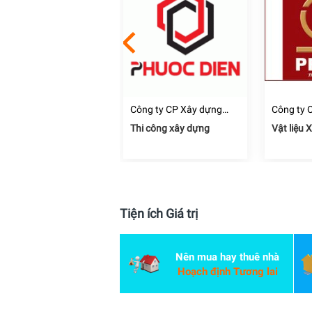
ng ty CP Tập Đoàn
Công ty CP Xây dựng
Công ty 
u Tư Châu Á Thái Bình
Thương mại Dịch vụ Địa
ủ đầu tư
Thi công xây dựng
Vật liệu 
ương
ốc Phước Điền
Tiện ích Giá trị
Nên mua hay thuê nhà
Hoạch định Tương lai