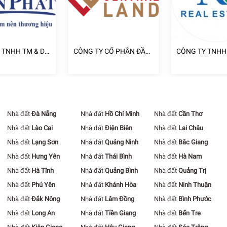
 TNHH TM & DV
CÔNG TY CỔ PHẦN ĐẦU
CÔNG TY TNHH
 PHÁT
TƯ CENTRAL LAND
XÂY DỰNG KIN
BẤT ĐỘNG SẢN
KHANG
Nhà đất
Đà Nẵng
Nhà đất
Hồ Chí Minh
Nhà đất
Cần Thơ
Nhà đất
Lào Cai
Nhà đất
Điện Biên
Nhà đất
Lai Châu
Nhà đất
Lạng Sơn
Nhà đất
Quảng Ninh
Nhà đất
Bắc Giang
Nhà đất
Hưng Yên
Nhà đất
Thái Bình
Nhà đất
Hà Nam
Nhà đất
Hà Tĩnh
Nhà đất
Quảng Bình
Nhà đất
Quảng Trị
Nhà đất
Phú Yên
Nhà đất
Khánh Hòa
Nhà đất
Ninh Thuận
Nhà đất
Đắk Nông
Nhà đất
Lâm Đồng
Nhà đất
Bình Phước
Nhà đất
Long An
Nhà đất
Tiền Giang
Nhà đất
Bến Tre