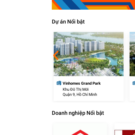
Dự án Nổi bật
s Smart City (tên cũ:
Vinhomes Grand Park
 Sportia)
Thị Mới
Khu Đô Thị Mới
uân, Hà Nội
Quận 9, Hồ Chí Minh
Doanh nghiệp Nổi bật