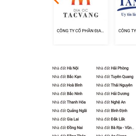
NG TY CỔ PHẦN TẬP
CÔNG TY CỔ PHẦN ĐỊA
CÔNG TY
ÀN ĐỊA ỐC CÁT
ỐC TẤC VÀNG
NHÀ TÂN
ƯỜNG
Nhà đất
Hà Nội
Nhà đất
Hải Phòng
Nhà đất
Bắc Kạn
Nhà đất
Tuyên Quang
Nhà đất
Hoà Bình
Nhà đất
Thái Nguyên
Nhà đất
Bắc Ninh
Nhà đất
Hải Dương
Nhà đất
Thanh Hóa
Nhà đất
Nghệ An
Nhà đất
Quảng Ngãi
Nhà đất
Bình Định
Nhà đất
Gia Lai
Nhà đất
Đắk Lắk
Nhà đất
Đồng Nai
Nhà đất
Bà Rịa - Vũng
Tàu