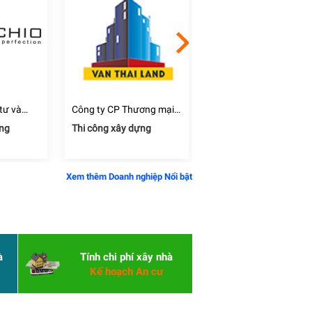
tư và
Công ty CP Thương mại -
Công ty Điện tử - Tin họ
dựng Đất
Dịch vụ - Xây dựng - Kinh
Hóa chất
ựng
Thi công xây dựng
Tư vấn & Thiết kế
doanh Nhà Vạn Thái
Xem thêm Doanh nghiệp Nổi bật
à
Tính chi phí xây nhà
Kế hoạch An cư