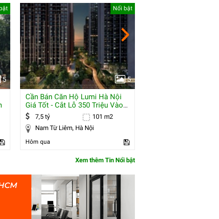
bật
Nổi bật
5
5
Cần Bán Căn Hộ Lumi Hà Nội
Bán Nhà 2 Tầng, 48m
h
Giá Tốt - Cắt Lỗ 350 Triệu Vào
Oai, Tăng Nhơn Phú A, Q
Hđmb Tại
Đức,
7,5 tỷ
101 m2
3,39 tỷ
Nam Từ Liêm, Hà Nội
Quận 9, Hồ Chí Minh
Hôm qua
Hôm qua
Xem thêm Tin Nổi bật