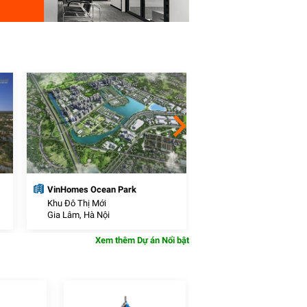
VinHomes Ocean Park
Vinhomes Smart City 
VinCity Sportia)
Khu Đô Thị Mới
Khu Đô Thị Mới
Gia Lâm, Hà Nội
Thanh Xuân, Hà Nội
Xem thêm Dự án Nổi bật