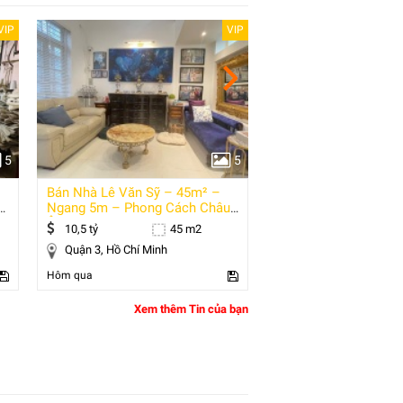
VIP
VIP
5
5
Bán Nhà Lê Văn Sỹ – 45m² –
Giảm Sốc 3 Tỷ – Đất
u,
Ngang 5m – Phong Cách Châu
Nguyễn Phan Vinh, Sơ
Âu – Sân
Nẵng - Sát
10,5 tỷ
45 m2
12,7 tỷ
Quận 3, Hồ Chí Minh
Sơn Trà, Đà Nẵng
Hôm qua
Hôm qua
Xem thêm Tin của bạn