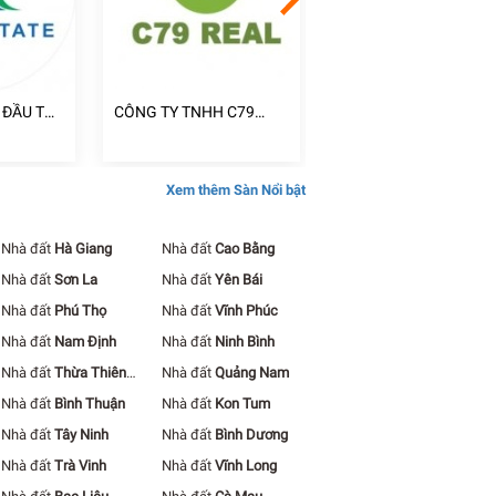
 ĐẦU TƯ
CÔNG TY TNHH C79
CÔNG TY TNHH ĐẦU 
H DOANH
REAL
BẤT ĐỘNG SẢN PHÚC
 NGUYÊN
LÂM
Xem thêm Sàn Nổi bật
Nhà đất
Hà Giang
Nhà đất
Cao Bằng
Nhà đất
Sơn La
Nhà đất
Yên Bái
Nhà đất
Phú Thọ
Nhà đất
Vĩnh Phúc
Nhà đất
Nam Định
Nhà đất
Ninh Bình
Nhà đất
Thừa Thiên
Nhà đất
Quảng Nam
Huế
Nhà đất
Bình Thuận
Nhà đất
Kon Tum
Nhà đất
Tây Ninh
Nhà đất
Bình Dương
Nhà đất
Trà Vinh
Nhà đất
Vĩnh Long