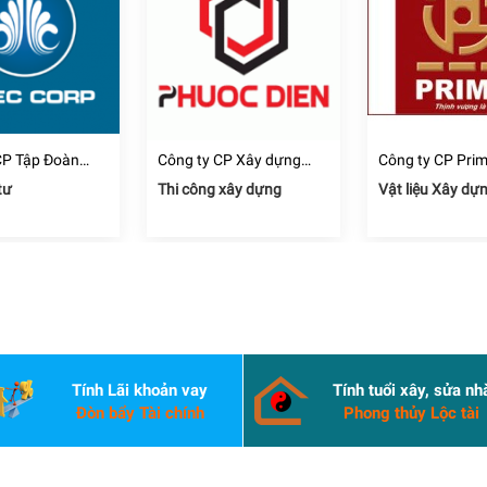
CP Tập Đoàn
Công ty CP Xây dựng
Công ty CP Pri
hâu Á Thái Bình
Thương mại Dịch vụ Địa
tư
Thi công xây dựng
Vật liệu Xây dự
ốc Phước Điền
Tính Lãi khoản vay
Tính tuổi xây, sửa nh
Đòn bẩy Tài chính
Phong thủy Lộc tài