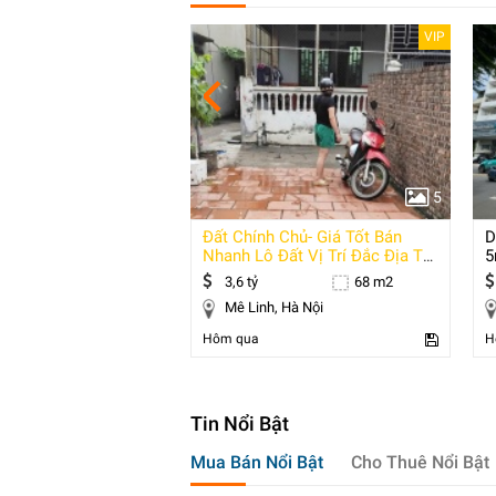
Đặc biệt
VIP
5
5
Đất Chính Chủ- Giá Tốt Bán
D
6,6x21m 5 Phòng Ngủ Giá 12 Tỷ
Nhanh Lô Đất Vị Trí Đắc Địa Tại
5
Huyện Mê
V
139 m2
3,6 tỷ
68 m2
uận 7, Hồ Chí Minh
Mê Linh, Hà Nội
Hôm qua
H
Tin Nổi Bật
Mua Bán Nổi Bật
Cho Thuê Nổi Bật