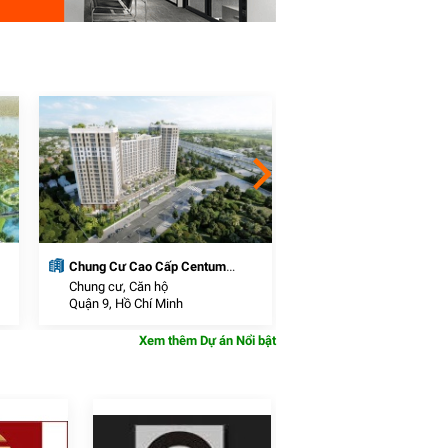
Chung Cư Cao Cấp Centum
Khu đô thị thương mạ
Wealth
Chung cư, Căn hộ
Khu Đô Thị Mới
Quận 9, Hồ Chí Minh
Cần Đước, Long An
Xem thêm Dự án Nổi bật