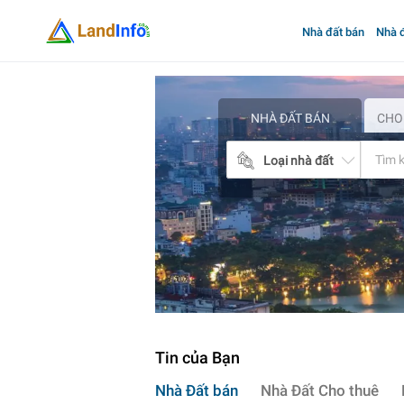
Nhà đất bán
Nhà đ
Mua
bán
nhà
đất
NHÀ ĐẤT BÁN
CHO
Landinfo.com.vn
Loại nhà đất
Tin của Bạn
Nhà Đất bán
Nhà Đất Cho thuê