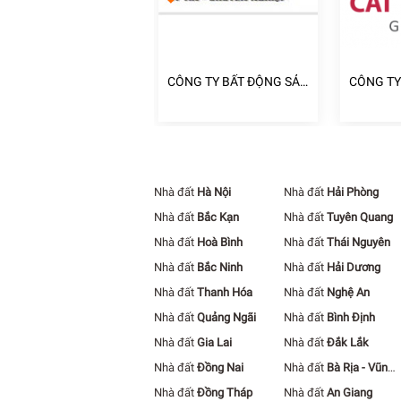
NG TY TNHH ĐẦU TƯ
CÔNG TY BẤT ĐỘNG SẢN
CÔNG TY
ẤT ĐỘNG SẢN PHÚC
HOLAND
ĐOÀN ĐỊ
ÂM
TƯỜNG
Nhà đất
Hà Nội
Nhà đất
Hải Phòng
Nhà đất
Bắc Kạn
Nhà đất
Tuyên Quang
Nhà đất
Hoà Bình
Nhà đất
Thái Nguyên
Nhà đất
Bắc Ninh
Nhà đất
Hải Dương
Nhà đất
Thanh Hóa
Nhà đất
Nghệ An
Nhà đất
Quảng Ngãi
Nhà đất
Bình Định
Nhà đất
Gia Lai
Nhà đất
Đắk Lắk
Nhà đất
Đồng Nai
Nhà đất
Bà Rịa - Vũng
Tàu
Nhà đất
Đồng Tháp
Nhà đất
An Giang