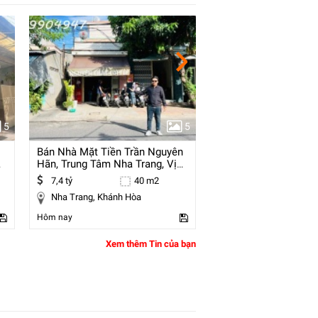
5
5
Bán Nhà Mặt Tiền Trần Nguyên
(chính Chủ) Bán Căn
Hãn, Trung Tâm Nha Trang, Vị
Phố Lê Đại Hành, 10
Trí Kinh
2 Vệ
7,4 tỷ
40 m2
11,95 tỷ
Nha Trang, Khánh Hòa
Hai Bà Trưng, Hà Nội
Hôm nay
Hôm nay
Xem thêm Tin của bạn