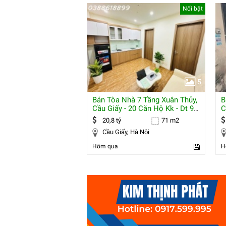
Nổi bật
5
Bán Tòa Nhà 7 Tầng Xuân Thủy,
B
Cầu Giấy - 20 Căn Hộ Kk - Dt 95
C
Tr/th
M
20,8 tỷ
71 m2
Cầu Giấy, Hà Nội
Hôm qua
H