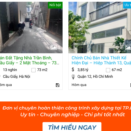
Nổi bật
Ưu t
5
án Đất Tặng Nhà Trần Bình,
Chính Chủ Bán Nhà Thiết Kế
ầu Giấy – 2 Mặt Thoáng – 73
Hiện Đại – Hiệp Thành 13, Qu
2 – Mt 7
12
13 nghìn
73 m2
3,85 tỷ
67 m2
Cầu Giấy, Hà Nội
Quận 12, Hồ Chí Minh
ôm qua
Hôm qua