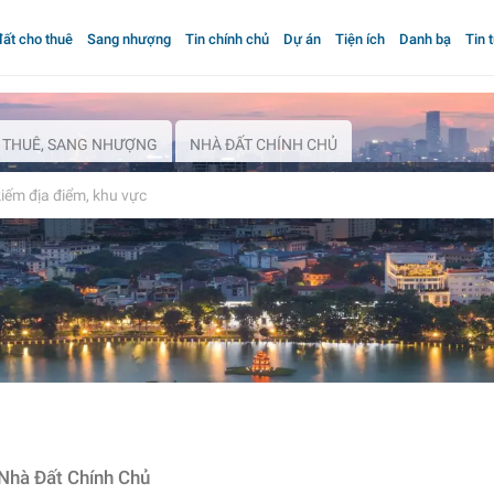
ất cho thuê
Sang nhượng
Tin chính chủ
Dự án
Tiện ích
Danh bạ
Tin 
 THUÊ, SANG NHƯỢNG
NHÀ ĐẤT CHÍNH CHỦ
Nhà Đất Chính Chủ