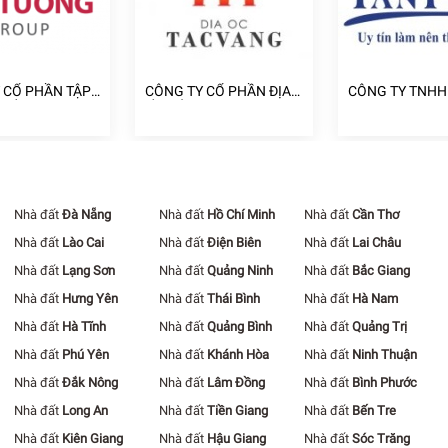
 CỔ PHẦN TẬP
CÔNG TY CỔ PHẦN ĐỊA
CÔNG TY TNHH
A ỐC CÁT
ỐC TẤC VÀNG
NHÀ TÂN PHÁT
Nhà đất
Đà Nẵng
Nhà đất
Hồ Chí Minh
Nhà đất
Cần Thơ
Nhà đất
Lào Cai
Nhà đất
Điện Biên
Nhà đất
Lai Châu
Nhà đất
Lạng Sơn
Nhà đất
Quảng Ninh
Nhà đất
Bắc Giang
Nhà đất
Hưng Yên
Nhà đất
Thái Bình
Nhà đất
Hà Nam
Nhà đất
Hà Tĩnh
Nhà đất
Quảng Bình
Nhà đất
Quảng Trị
Nhà đất
Phú Yên
Nhà đất
Khánh Hòa
Nhà đất
Ninh Thuận
Nhà đất
Đắk Nông
Nhà đất
Lâm Đồng
Nhà đất
Bình Phước
Nhà đất
Long An
Nhà đất
Tiền Giang
Nhà đất
Bến Tre
Nhà đất
Kiên Giang
Nhà đất
Hậu Giang
Nhà đất
Sóc Trăng