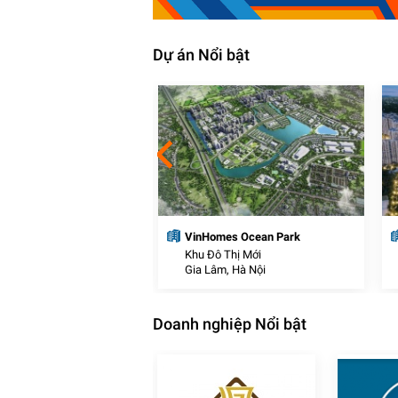
Dự án Nổi bật
thị thương mại J-Dragon
VinHomes Ocean Park
Thị Mới
Khu Đô Thị Mới
c, Long An
Gia Lâm, Hà Nội
Doanh nghiệp Nổi bật