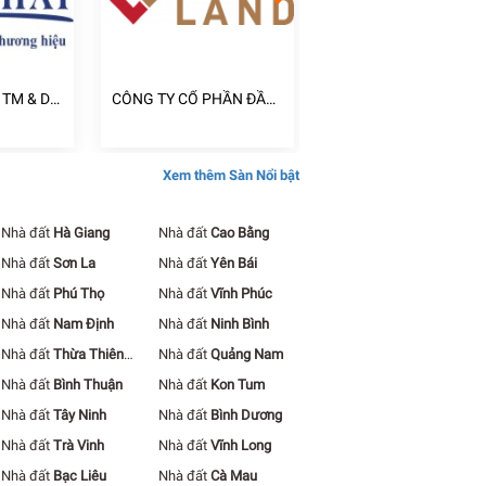
 TM & DV
CÔNG TY CỔ PHẦN ĐẦU
CÔNG TY TNHH ĐẦU 
TƯ CENTRAL LAND
XÂY DỰNG KINH DOA
BẤT ĐỘNG SẢN NGUY
KHANG
Xem thêm Sàn Nổi bật
Nhà đất
Hà Giang
Nhà đất
Cao Bằng
Nhà đất
Sơn La
Nhà đất
Yên Bái
Nhà đất
Phú Thọ
Nhà đất
Vĩnh Phúc
Nhà đất
Nam Định
Nhà đất
Ninh Bình
Nhà đất
Thừa Thiên
Nhà đất
Quảng Nam
Huế
Nhà đất
Bình Thuận
Nhà đất
Kon Tum
Nhà đất
Tây Ninh
Nhà đất
Bình Dương
Nhà đất
Trà Vinh
Nhà đất
Vĩnh Long
Nhà đất
Bạc Liêu
Nhà đất
Cà Mau