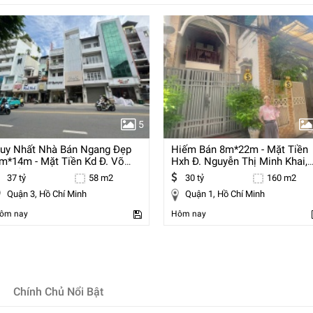
5
uy Nhất Nhà Bán Ngang Đẹp
Hiếm Bán 8m*22m - Mặt Tiền
m*14m - Mặt Tiền Kd Đ. Võ
Hxh Đ. Nguyễn Thị Minh Khai,
ăn Tần, Quận
Quận 1 -
37 tỷ
58 m2
30 tỷ
160 m2
Quận 3, Hồ Chí Minh
Quận 1, Hồ Chí Minh
ôm nay
Hôm nay
Chính Chủ Nổi Bật