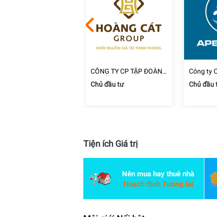
ng ty TNHH Thương
CÔNG TY CP TẬP ĐOÀN
Công ty 
i và Xây Dựng Kim
ĐỊA ỐC HOÀNG CÁT
Đầu Tư C
i công xây dựng
Chủ đầu tư
Chủ đầu 
ịnh Phát
Dương
 Chí Minh
Tiện ích Giá trị
Nên mua hay thuê nhà
Hoạch định Tương lai