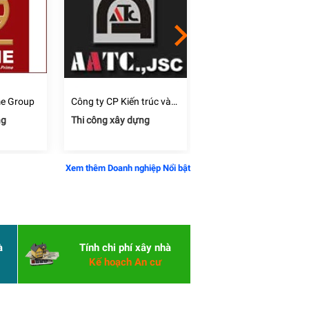
me Group
Công ty CP Kiến trúc và
Công ty CP đầu tư và
Công nghệ xây dựng tiến
phát triển xây dựng Đấ
ng
Thi công xây dựng
Thi công xây dựng
bộ AATC
Mới
Xem thêm Doanh nghiệp Nổi bật
à
Tính chi phí xây nhà
Kế hoạch An cư