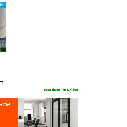
iên
5
ận
Xem thêm Tin Nổi bật