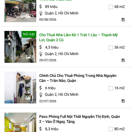
89 triệu
68 m2
Quận 2, Hồ Chí Minh
5
05/08/2026
Nổi bật
Cho Thuê Nhà Liền Kề 1 Trệt 1 Lầu – Thạnh Mỹ
Lợi, Quận 2 Cũ
4,3 triệu
36 m2
Quận 2, Hồ Chí Minh
5
29/07/2026
Chính Chủ Cho Thuê Phòng Trong Nhà Nguyên
Căn – Trần Não, Quận
6 triệu
16 m2
Quận 2, Hồ Chí Minh
5
22/07/2026
Pass Phòng Full Nội Thất Nguyễn Thị Định, Quận
2 – Vào Ở Ngay, Tặng
8,3 triệu
80 m2