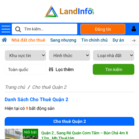
Đăng tin
bán
Nhà đất cho thuê
Sang nhượng
Tin chính chủ
Dự án
Tiện 
Toàn quốc
Lọc thêm
Tìm kiếm
Trang chủ
Cho thuê Quận 2
Danh Sách Cho Thuê Quận 2
Hiện tại có
9
bất động sản
Cho thuê Quận 2
Nổi bật
Quận 2 , Sang Rẻ Quán Cơm Tấm – Bún Chả 4m X
17m , Mb Thuê16tr,