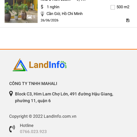
1 nghìn
500 m2
Cần Giờ, Hồ Chí Minh
5
26/06/2026
CÔNG TY TNHH MAHALI
Block C3, Him Lam Chợ Lớn, 491 đường Hậu Giang,
phường 11, quận 6
Copyright © 2022 LandInfo.com.vn
Hotline
0766.023.923