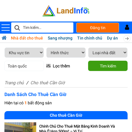
Đăng tin
bán
Nhà đất cho thuê
Sang nhượng
Tin chính chủ
Dự án
Tiện 
Toàn quốc
Lọc thêm
Tìm kiếm
Trang chủ
Cho thuê Cần Giờ
Danh Sách Cho Thuê Cần Giờ
Hiện tại có
1
bất động sản
Cho thuê Cần Giờ
Chính Chủ Cho Thuê Mặt Bằng Kinh Doanh Và
Nhà Ở Hơn 500m² – Vị Trí