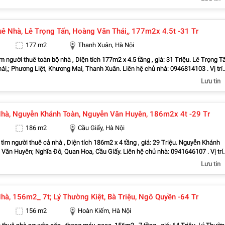
g, công ty. - Thuận tiện ra phố Dịch Vọng, Mai Dịch, Nghĩa Đô,
uan Hoa, Trung Hòa, Yên Hòa Dễ dàng đi Hoàng Quốc Việt, Nguyễn Khang, Nguy
 Kính, Trần Duy Hưng, Nguyễn Đình Hoàn, Tô Hiệu, Trần Thái Tông, Vũ Phạm Hà
uê Nhà, Lê Trọng Tấn, Hoàng Văn Thái,, 177m2x 4.5t -31 Tr
n, Trần Kim Xuyến, Nguyễn Thị Định Tiện đi ra Ba Đình, Đống Đa, Thanh Xuân, 
ệ chủ nhà : 0948646783
177 m2
Thanh Xuân, Hà Nội
m người thuê toàn bộ nhà , Diện tích 177m2 x 4.5 tầng , giá: 31 Triệu. Lê Trọng T
hương Liệt, Khương Mai, Thanh Xuân. Liên hệ chủ nhà: 0946814103 . Vị trí
 đông dân cư, kinh doanh sầm uất, nhiều trụ sở văn phòng, công ty. . Vỉa hè lớn,
Lưu tin
ương Đình, Khương Trung, Kim Giang,
Phương Liệt, Thanh Xuân Bắc, Thanh Xuân Nam, Thanh Xuân Trung, Thượng Đìn
guyễn Trãi, Trường Chinh, Vũ Tông Phan, Khuất Duy Tiến, Ngụy Như Kon Tum,
hà, Nguyễn Khánh Toàn, Nguyễn Văn Huyên, 186m2x 4t -29 Tr
 Nguyễn Tuân, Nguyễn Huy Tưởng, Vũ Trọng Phụng Tiện đi ra Đống Đa, Hai Bà
ấy, Hoàng Mai . Liên hệ trực tiếp chính chủ : 0946814103
186 m2
Cầu Giấy, Hà Nội
tìm người thuê cả nhà , Diện tích 186m2 x 4 tầng , giá: 29 Triệu. Nguyễn Khánh
uyên; Nghĩa Đô, Quan Hoa, Cầu Giấy. Liên hệ chủ nhà: 0941646107 . Vị trí
 đông dân cư, kinh doanh sầm uất, nhiều trụ sở văn phòng, công ty. . Vỉa hè lớn,
Lưu tin
h Vọng Hậu, Mai Dịch, Nghĩa Đô, Nghĩa
òa, Yên Hòa Dễ dàng đi Hoàng Quốc Việt, Nguyễn Khang, Nguyễn Chánh, Trung
uy Hưng, Nguyễn Đình Hoàn, Tô Hiệu, Trần Quốc Hoàn, Trần Thái Tông, Vũ Phạm
hà, 156m2_ 7t; Lý Thường Kiệt, Bà Triệu, Ngô Quyền -64 Tr
ng Yên, Trần Kim Xuyến, Nguyễn Thị Định Tiện đi ra Ba Đình, Đống Đa, Thanh
 . Liên hệ trực tiếp chính chủ : 0941646107
156 m2
Hoàn Kiếm, Hà Nội