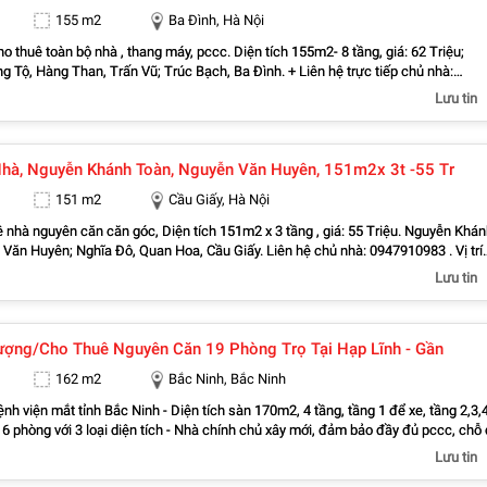
155 m2
Ba Đình, Hà Nội
ho thuê toàn bộ nhà , thang máy, pccc. Diện tích 155m2- 8 tầng, giá: 62 Triệu;
àng Than, Trấn Vũ; Trúc Bạch, Ba Đình. + Liên hệ trực tiếp chủ nhà:
Vỉa hè lớn, mặt tiền rộng,thoáng. + Vị trí gần ngay ngã ba, khu đông dân cư, kin
Lưu tin
, nhiều văn phòng, công ty. + Thuận tiện giao thông Cống Vị, Điện Biên, Đội Cấn,
m Mã, Ngọc Hà, Ngọc Khánh, Nguyễn Trung Trực, Phúc Xá, Quán Thánh, Thành
 đi Nguyễn Chí Thanh, Phan Đình Phùng, Hoàng Hoa Thám, Đường Bưởi, La
hà, Nguyễn Khánh Toàn, Nguyễn Văn Huyên, 151m2x 3t -55 Tr
iai, Đào Tấn, Linh Lang, Phan Kế Bính, Trần Huy Liệu, Hàng Bún Tiện đi ra Hoàn
, Tây Hồ, Cầu Giấy + Liên hệ chính chủ : 0943468783
151 m2
Cầu Giấy, Hà Nội
 nhà nguyên căn căn góc, Diện tích 151m2 x 3 tầng , giá: 55 Triệu. Nguyễn Khá
uyên; Nghĩa Đô, Quan Hoa, Cầu Giấy. Liên hệ chủ nhà: 0947910983 . Vị trí
 đông dân cư, kinh doanh sầm uất, nhiều trụ sở văn phòng, công ty. . Vỉa hè lớn,
Lưu tin
h Vọng Hậu, Mai Dịch, Nghĩa Đô, Nghĩa
òa, Yên Hòa Dễ dàng đi Hoàng Quốc Việt, Nguyễn Khang, Nguyễn Chánh, Trung
uy Hưng, Nguyễn Đình Hoàn, Tô Hiệu, Trần Quốc Hoàn, Trần Thái Tông, Vũ Phạm
ợng/cho Thuê Nguyên Căn 19 Phòng Trọ Tại Hạp Lĩnh - Gần
ng Yên, Trần Kim Xuyến, Nguyễn Thị Định Tiện đi ra Ba Đình, Đống Đa, Thanh
 . Liên hệ trực tiếp chính chủ : 0947910983
162 m2
Bắc Ninh, Bắc Ninh
Bệnh viện mắt tỉnh Bắc Ninh - Diện tích sàn 170m2, 4 tầng, tầng 1 để xe, tầng 2,3,
 6 phòng với 3 loại diện tích - Nhà chính chủ xây mới, đảm bảo đầy đủ pccc, chỗ
ện - Các phòng đã lắp sẵn bình nóng lạnh, điều hoà, vệ sinh khép kín. Có khoảng
Lưu tin
p thang máy - Vị trí gần khu dân cư, chợ, kcn goertek - Giá 50tr/tháng ( giá này b