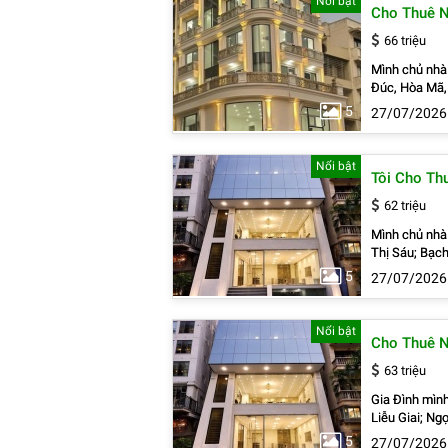
Nổi bật
Cho Thuê N
#MatPhoNguX
66 triệu
Mình chủ nhà 
Đúc, Hòa Mã, Hàm Lo
ngã ba, khu đông
5
27/07/2026
tiền rộng, thoáng. . Thuận tiện ra phố Bách Khoa, Bạch Đằng, Bạch Ma
Đồng Nhân, Đ
Thanh Lương, 
Nổi bật
Tôi Cho Thu
Lê Thanh Nghị
Nhậm, Nguyễn 
62 triệu
đi ra Đống Đa
Mình chủ nhà 
Thị Sáu; Bạch M
tiền rộng, th
5
27/07/2026
công ty. _ Thuận tiện ra phố Bách Khoa, Bạch
Lê Đại Hành,
Lương, Trương
Nổi bật
Cho Thuê N
Nghị, Tạ Quan
Hàm Long, Ngu
63 triệu
Thanh Xuân, 
Gia Đình mình
Liễu Giai; Ngọc Khá
thoáng. _Vị t
5
27/07/2026