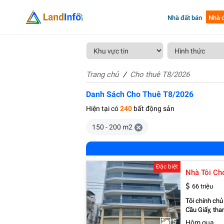
Nhà đất bán
Nhà đ
Trang chủ
Cho thuê T8/2026
Danh Sách Cho Thuê T8/2026
Hiện tại có
240
bất động sản
150 - 200 m2
Đặc biệt
Nhà Tôi Ch
66 triệu
Tôi chính chủ
Cầu Giấy, than
0948646783 - 
5
Hôm qua