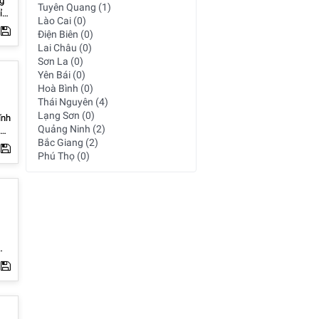
ng
Tuyên Quang (1)
Lào Cai (0)
Điện Biên (0)
Lai Châu (0)
húc
Sơn La (0)
ần
Yên Bái (0)
đi
Hoà Bình (0)
Thái Nguyên (4)
Lạng Sơn (0)
ĩnh
Quảng Ninh (2)
Bắc Giang (2)
Phú Thọ (0)
u,
a,
n,
ị
107