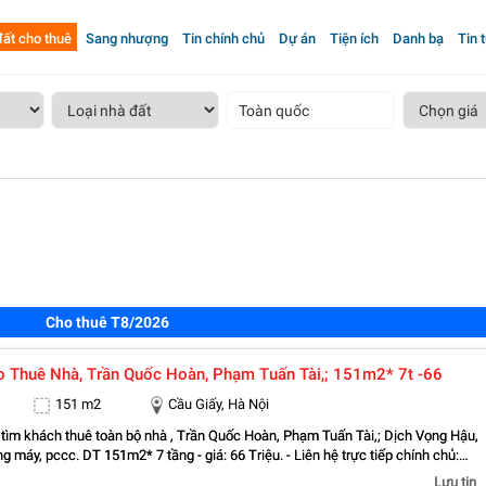
ất cho thuê
Sang nhượng
Tin chính chủ
Dự án
Tiện ích
Danh bạ
Tin 
Toàn quốc
Cho thuê T8/2026
o Thuê Nhà, Trần Quốc Hoàn, Phạm Tuấn Tài,; 151m2* 7t -66
151 m2
Cầu Giấy, Hà Nội
 tìm khách thuê toàn bộ nhà , Trần Quốc Hoàn, Phạm Tuấn Tài,; Dịch Vọng Hậu,
g máy, pccc. DT 151m2* 7 tầng - giá: 66 Triệu. - Liên hệ trực tiếp chính chủ:
Vỉa hè lớn, mặt tiền rộng, thoáng. - Vị trí ngay gần ngã ba, khu đông dân cư, kinh
Lưu tin