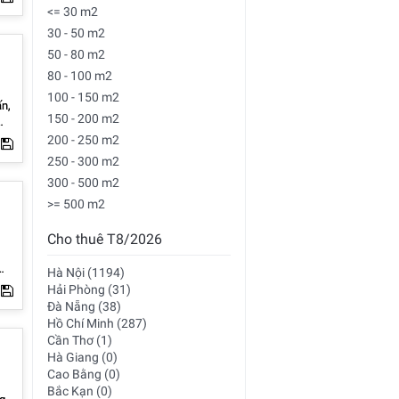
<= 30 m2
ễn
30 - 50 m2
m,
50 - 80 m2
Từ
80 - 100 m2
100 - 150 m2
ấn,
150 - 200 m2
200 - 250 m2
250 - 300 m2
h
300 - 500 m2
>= 500 m2
Cho thuê T8/2026
Hà Nội (1194)
Hải Phòng (31)
Đà Nẵng (38)
Hồ Chí Minh (287)
Cần Thơ (1)
Hà Giang (0)
Cao Bằng (0)
Bắc Kạn (0)