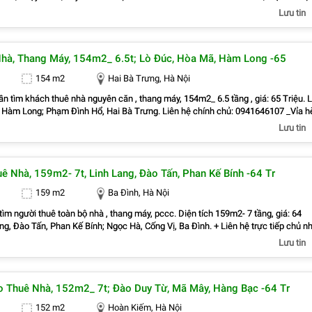
rí ngay ngã ba, khu đông dân cư, kinh doanh sầm uất, nhiều văn phòng, công ty. _
Lưu tin
La, Yên Phụ Dễ dàng đi
n, Võ Chí Công, Âu Cơ, Nghi Tàm, Nguyễn Trường Tộ, Quán Thánh, Đặng Thai Ma
hiêu Tiện đi ra Ba Đình, Hoàn Kiếm, Cầu Giấy, Từ Liêm _Liên hệ trực tiếp chủ nhà
hà, Thang Máy, 154m2_ 6.5t; Lò Đúc, Hòa Mã, Hàm Long -65
154 m2
Hai Bà Trưng, Hà Nội
ần tìm khách thuê nhà nguyên căn , thang máy, 154m2_ 6.5 tầng , giá: 65 Triệu. 
Hàm Long; Phạm Đình Hổ, Hai Bà Trưng. Liên hệ chính chủ: 0941646107 _Vỉa hè
 rộng, thoáng. _Vị trí ngay ngã ba, khu đông dân cư, kinh doanh sầm uất, nhiều vă
Lưu tin
 Bách Khoa, Bạch Đằng, Bạch Mai, Cầu Dền, Đống Mác, Đồng
âm, Lê Đại Hành, Minh Khai, Nguyễn Du, Phố Huế, Quỳnh Lôi, Quỳnh Mai, Thanh
Nhàn, Trương Định, Vĩnh Tuy Dễ dàng đi Lê Duẩn, Đại La, Trần Đại Nghĩa, Lê
ê Nhà, 159m2- 7t, Linh Lang, Đào Tấn, Phan Kế Bính -64 Tr
ạ Quang Bửu, Bà Triệu, Triệu Việt Vương, Mai Hắc Đế, Trần Nhân Tông, Ngô Thì
Công Trứ, Nguyễn Khoái, Times City, Võ Thị Sáu, Lạc Trung, Trần Khát Chân T
159 m2
Ba Đình, Hà Nội
, Thanh Xuân, Hoàng Mai _Liên hệ trực tiếp chủ nhà : 0941646107
 tìm người thuê toàn bộ nhà , thang máy, pccc. Diện tích 159m2- 7 tầng, giá: 64
ào Tấn, Phan Kế Bính; Ngọc Hà, Cống Vị, Ba Đình. + Liên hệ trực tiếp chủ nhà:
Vỉa hè lớn, mặt tiền rộng,thoáng. + Vị trí gần ngay ngã ba, khu đông dân cư, kin
Lưu tin
, nhiều văn phòng, công ty. + Thuận tiện giao thông Điện Biên, Đội Cấn, Giảng V
 Hà, Ngọc Khánh, Nguyễn Trung Trực, Phúc Xá, Quán Thánh, Thành Công, Trúc
 đi Nguyễn Chí Thanh, Phan Đình Phùng, Hoàng Hoa Thám, Đường Bưởi, La
o Thuê Nhà, 152m2_ 7t; Đào Duy Từ, Mã Mây, Hàng Bạc -64 Tr
iai, Trần Huy Liệu, Hàng Bún, Trấn Vũ Tiện đi ra Hoàn Kiếm, Đống Đa, Tây Hồ, C
ệ chính chủ : 0945471581
152 m2
Hoàn Kiếm, Hà Nội