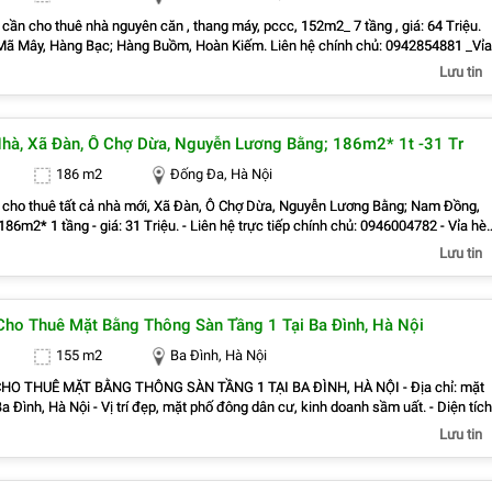
cần cho thuê nhà nguyên căn , thang máy, pccc, 152m2_ 7 tầng , giá: 64 Triệu.
ã Mây, Hàng Bạc; Hàng Buồm, Hoàn Kiếm. Liên hệ chính chủ: 0942854881 _Vỉa
iền rộng, thoáng. _Vị trí ngay ngã ba, khu đông dân cư, kinh doanh sầm uất, nhiều
Lưu tin
ện ra phố Chương Dương, Cửa Đông, Hàng Bài, Hàng Bồ, Hàng
o, Hàng Gai, Hàng Mã, Hàng Trống, Lý Thái Tổ, Phan Chu Trinh, Phúc Tân, Trần
àng Tiền, Cửa Nam Dễ dàng đi Tràng Thi, Lý Nam Đế, Phùng Hưng, Trần Nhật
hà, Xã Đàn, Ô Chợ Dừa, Nguyễn Lương Bằng; 186m2* 1t -31 Tr
Hữu Huân, Hàng Điếu, Quán Sứ, Lý Thường Kiệt, Cầu Gỗ, Lò Sũ Tiện đi ra Ba Đì
 Đống Đa, Tây Hồ _Liên hệ trực tiếp chủ nhà : 0942854881
186 m2
Đống Đa, Hà Nội
 cho thuê tất cả nhà mới, Xã Đàn, Ô Chợ Dừa, Nguyễn Lương Bằng; Nam Đồng,
86m2* 1 tầng - giá: 31 Triệu. - Liên hệ trực tiếp chính chủ: 0946004782 - Vỉa hè
 rộng, thoáng. - Vị trí ngay gần ngã ba, khu đông dân cư, kinh doanh sầm uất, nhiề
Lưu tin
âm Thiên, Khương Thượng, Kim
ạ, Láng Thượng, Ngã Tư Sở, Phương Liên, Phương Mai, Quang Trung, Quốc Tử
Quang, Thổ Quan, Trung Liệt, Trung Phụng, Trung Tự, Văn Chương, Văn Miếu, Lá
Cho Thuê Mặt Bằng Thông Sàn Tầng 1 Tại Ba Đình, Hà Nội
oàng Cầu, Thái Hà, Thái Thịnh, Đường Láng, La Thành, Trường Chinh, Tôn Đức
n Hồng, Nguyễn Văn Tuyết, Mai Anh Tuấn, Tây Sơn, Chùa Láng Tiện đi ra Hoàn
155 m2
Ba Đình, Hà Nội
, Hai Bà Trưng, Cầu Giấy, Thanh Xuân - Liên hệ chủ nhà : 0946004782
HO THUÊ MẶT BẰNG THÔNG SÀN TẦNG 1 TẠI BA ĐÌNH, HÀ NỘI - Địa chỉ: mặt
a Đình, Hà Nội - Vị trí đẹp, mặt phố đông dân cư, kinh doanh sầm uất. - Diện tích
sàn) - Mặt tiền: 10m – cực đẹp, dễ nhận diện thương hiệu. - Điện 3 pha – đáp 
Lưu tin
inh doanh. - Điều hòa âm trần – hoàn thiện đẹp, vào sử dụng ngay. - Phù hợp:
 phòng, ngân hàng, spa, phòng khám, cửa hàng, siêu thị mini... - Giá thuê:
 trực tiếp với chính chủ. - Liên hệ: 0899829982 #ChoThueMatBang