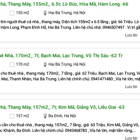
hà, Thang Máy, 155m2_ 6.5t; Lò Đúc, Hòa Mã, Hàm Long -66
a #BaDinh #MatBangKinhDoanh #ChoThueHaNoi.
155 m2
Hai Bà Trưng, Hà Nội
tìm người thuê cả nhà , thang máy, Diện tích 155m2 x 6.5 tầng , giá: 66 Triệu. Lò
ng; Phạm Đình Hổ, Hai Bà Trưng. Liên hệ chủ nhà: 0946507497 . Vị trí gần
 dân cư, kinh doanh sầm uất, nhiều trụ sở văn phòng, công ty. . Vỉa hè lớn, mặt
Lưu tin
i, Cầu Dền, Đống Mác,
ồng Tâm, Lê Đại Hành, Minh Khai, Nguyễn Du, Phố Huế, Quỳnh Lôi, Quỳnh Mai,
Thanh Nhàn, Trương Định, Vĩnh Tuy Dễ dàng đi Lê Duẩn, Đại La, Trần Đại Nghĩa
ê Nhà, 170m2_ 7t; Bạch Mai, Lạc Trung, Võ Thị Sáu -62 Tr
, Tạ Quang Bửu, Bà Triệu, Triệu Việt Vương, Mai Hắc Đế, Trần Nhân Tông, Ngô 
Công Trứ, Nguyễn Khoái, Times City, Võ Thị Sáu, Lạc Trung, Trần Khát Chân T
170 m2
Hai Bà Trưng, Hà Nội
, Thanh Xuân, Hoàng Mai . Liên hệ trực tiếp chính chủ : 0946507497
cho thuê nhà , thang máy, 170m2_ 7 tầng , giá: 62 Triệu. Bạch Mai, Lạc Trung, V
ai, Thanh Nhàn, Hai Bà Trưng. Liên hệ chính chủ: 0941471480 _Vỉa hè lớn, mặt
oáng. _Vị trí ngay ngã ba, khu đông dân cư, kinh doanh sầm uất, nhiều văn phòng,
Lưu tin
 Đằng, Cầu Dền, Đống Mác, Đồng Nhân, Đồng Tâm,
 Minh Khai, Nguyễn Du, Phạm Đình Hổ, Phố Huế, Quỳnh Lôi, Quỳnh Mai, Thanh
 Định, Vĩnh Tuy Dễ dàng đi Lò Đúc, Lê Duẩn, Đại La, Trần Đại Nghĩa, Lê Thanh
hà, Thang Máy, 157m2_ 7t; Kim Mã, Giảng Võ, Liễu Giai -63
g Bửu, Bà Triệu, Triệu Việt Vương, Mai Hắc Đế, Trần Nhân Tông, Ngô Thì Nhậm,
yễn Công Trứ, Nguyễn Khoái, Times City, Trần Khát Chân Tiện đi ra Đống Đa,
157 m2
Ba Đình, Hà Nội
Hoàng Mai _Liên hệ trực tiếp chủ nhà : 0941471480
 cần cho thuê nhà , thang máy, 157m2_ 7 tầng , giá: 63 Triệu. Kim Mã, Giảng Võ,
nh, Ba Đình. Liên hệ chính chủ: 0943468783 _Vỉa hè lớn, mặt tiền rộng,
rí ngay ngã ba, khu đông dân cư, kinh doanh sầm uất, nhiều văn phòng, công ty. _
Lưu tin