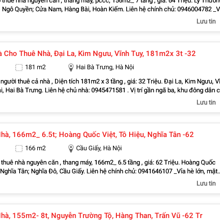
thuê nhà nguyên căn , thang máy, pccc, 156m2_ 7 tầng , giá: 64 Triệu. Lý Thườ
u, Ngô Quyền; Cửa Nam, Hàng Bài, Hoàn Kiếm. Liên hệ chính chủ: 0946004782 _Vỉa
iền rộng, thoáng. _Vị trí ngay ngã ba, khu đông dân cư, kinh doanh sầm uất, nhiều
Lưu tin
ện ra phố Chương Dương, Cửa Đông, Hàng Bạc, Hàng Bồ, Hàng
uồm, Hàng Đào, Hàng Gai, Hàng Mã, Hàng Trống, Lý Thái Tổ, Phan Chu Trinh, P
ng Đạo, Tràng Tiền, Cửa Nam Dễ dàng đi Tràng Thi, Lý Nam Đế, Phùng Hưng, Tr
à Cho Thuê Nhà, Đại La, Kim Ngưu, Vĩnh Tuy, 181m2x 3t -32
guyễn Hữu Huân, Mã Mây, Đào Duy Từ, Hàng Điếu, Quán Sứ, Cầu Gỗ, Lò Sũ Tiện 
ai Bà Trưng, Đống Đa, Tây Hồ _Liên hệ trực tiếp chủ nhà : 0946004782
181 m2
Hai Bà Trưng, Hà Nội
người thuê cả nhà , Diện tích 181m2 x 3 tầng , giá: 32 Triệu. Đại La, Kim Ngưu, V
 hệ chủ nhà: 0945471581 . Vị trí gần ngã ba, khu đông dân cư,
 trụ sở văn phòng, công ty. . Vỉa hè lớn, mặt tiền rộng, thoáng. . Thuận
Lưu tin
uyễn Du, Phạm Đình Hổ, Phố Huế, Quỳnh Lôi, Quỳnh Mai, Thanh Lương, Thanh
Định Dễ dàng đi Lò Đúc, Lê Duẩn, Trần Đại Nghĩa, Lê Thanh Nghị, Tạ Quang Bử
hà, 166m2_ 6.5t; Hoàng Quốc Việt, Tô Hiệu, Nghĩa Tân -62
iệu Việt Vương, Mai Hắc Đế, Trần Nhân Tông, Ngô Thì Nhậm, Hàm Long, Nguyễn
yễn Khoái, Times City, Võ Thị Sáu, Lạc Trung, Trần Khát Chân Tiện đi ra Đống Đ
166 m2
Cầu Giấy, Hà Nội
oàng Mai . Liên hệ trực tiếp chính chủ : 0945471581
thuê nhà nguyên căn , thang máy, 166m2_ 6.5 tầng , giá: 62 Triệu. Hoàng Quốc
ghĩa Tân; Nghĩa Đô, Cầu Giấy. Liên hệ chính chủ: 0941646107 _Vỉa hè lớn, mặt
oáng. _Vị trí ngay ngã ba, khu đông dân cư, kinh doanh sầm uất, nhiều văn phòng,
Lưu tin
h Vọng Hậu, Mai Dịch, Quan Hoa, Trung Hòa, Yên
đi Nguyễn Khang, Nguyễn Chánh, Trung Kính, Trần Duy Hưng, Nguyễn Đình Hoà
àn, Trần Thái Tông, Vũ Phạm Hàm, Nam Trung Yên, Trần Kim Xuyến, Nguyễn Th
hà, 155m2- 8t, Nguyễn Trường Tộ, Hàng Than, Trấn Vũ -62 Tr
ra Ba Đình, Đống Đa, Thanh Xuân, Từ Liêm _Liên hệ trực tiếp chủ nhà : 0941646