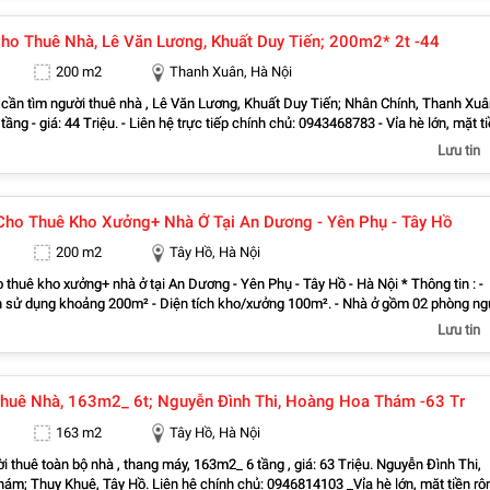
ao gồm dịch vụ internet và vệ sinh ) - Liên hệ: 0948 983 619
ho Thuê Nhà, Lê Văn Lương, Khuất Duy Tiến; 200m2* 2t -44
200 m2
Thanh Xuân, Hà Nội
 cần tìm người thuê nhà , Lê Văn Lương, Khuất Duy Tiến; Nhân Chính, Thanh Xuâ
ng - giá: 44 Triệu. - Liên hệ trực tiếp chính chủ: 0943468783 - Vỉa hè lớn, mặt t
 - Vị trí ngay gần ngã ba, khu đông dân cư, kinh doanh sầm uất, nhiều văn phòng,
Lưu tin
 Thanh Xuân Bắc, Thanh Xuân Nam, Thanh Xuân Trung, Thượng Đình Dễ dàng đi
 Trường Chinh, Vũ Tông Phan, Ngụy Như Kon Tum, Nguyễn Xiển, Hoàng Văn Thái,
Cho Thuê Kho Xưởng+ Nhà Ở Tại An Dương - Yên Phụ - Tây Hồ
 Nguyễn Huy Tưởng, Vũ Trọng Phụng Tiện đi ra Đống Đa, Hai Bà Trưng, Cầu Giấy
Liên hệ chủ nhà : 0943468783
200 m2
Tây Hồ, Hà Nội
 thuê kho xưởng+ nhà ở tại An Dương - Yên Phụ - Tây Hồ - Hà Nội * Thông tin : -
h sử dụng khoảng 200m² - Diện tích kho/xưởng 100m². - Nhà ở gồm 02 phòng ng
ệ sinh và 01 phòng kho - Sân rộng khoảng 50m², có mái che, thuận tiện bốc xếp
Lưu tin
g rộng 4m, xe tải 3 tấn vào tận nơi - Mái tôn lạnh 2 lớp, không gian thoáng mát -
nh, giao thông thuận tiện, chỉ vài phút đến trung tâm thành phố. - Có thể thuê toà
riêng nhà ở và kho, linh hoạt theo nhu cầu. - Xung quanh nhiều tiện ích, khu đông
huê Nhà, 163m2_ 6t; Nguyễn Đình Thi, Hoàng Hoa Thám -63 Tr
 tiện đi lại. - Phù hợp với nhiều mô hình : + Kho chứa hàng, Xưởng sản xuất nhẹ. 
line, livestream, Văn phòng kết hợp kho. + Chuyển phát, logistics hoặc các hộ k
163 m2
Tây Hồ, Hà Nội
- Giá thuê : + Thuê xưởng giá 5 triệu/tháng. + Thuê nhà giá 5-7
 tùy theo hợp đồng dài hay ngắn hạn). - LIÊN HỆ TRỰC TIẾP CHÍNH CHỦ : Anh Cô
i thuê toàn bộ nhà , thang máy, 163m2_ 6 tầng , giá: 63 Triệu. Nguyễn Đình Thi,
5.
hụy Khuê, Tây Hồ. Liên hệ chính chủ: 0946814103 _Vỉa hè lớn, mặt tiền rộng,