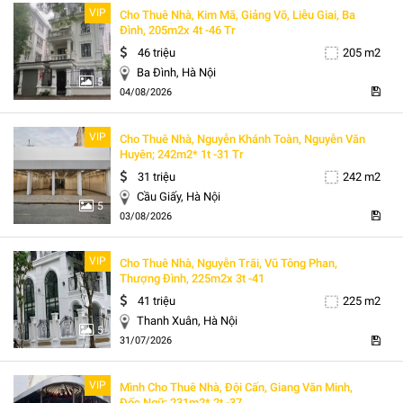
VIP
Cho Thuê Nhà, Kim Mã, Giảng Võ, Liễu Giai, Ba
Đình, 205m2x 4t -46 Tr
46 triệu
205 m2
Ba Đình, Hà Nội
5
04/08/2026
VIP
Cho Thuê Nhà, Nguyễn Khánh Toàn, Nguyễn Văn
Huyên; 242m2* 1t -31 Tr
31 triệu
242 m2
Cầu Giấy, Hà Nội
5
03/08/2026
VIP
Cho Thuê Nhà, Nguyễn Trãi, Vũ Tông Phan,
Thượng Đình, 225m2x 3t -41
41 triệu
225 m2
Thanh Xuân, Hà Nội
5
31/07/2026
VIP
Mình Cho Thuê Nhà, Đội Cấn, Giang Văn Minh,
Đốc Ngữ; 231m2* 2t -37