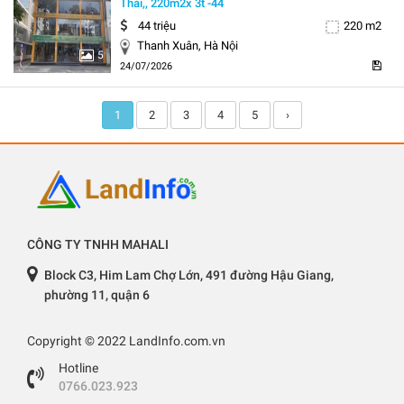
Thái,, 220m2x 3t -44
44 triệu
220 m2
Thanh Xuân, Hà Nội
5
24/07/2026
1
2
3
4
5
›
CÔNG TY TNHH MAHALI
Block C3, Him Lam Chợ Lớn, 491 đường Hậu Giang,
phường 11, quận 6
Copyright © 2022 LandInfo.com.vn
Hotline
0766.023.923