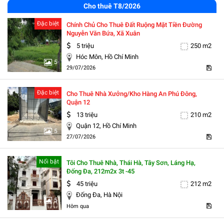
Cho thuê T8/2026
Đặc biệt
Chính Chủ Cho Thuê Đất Ruộng Mặt Tiền Đường
Nguyễn Văn Bứa, Xã Xuân
5 triệu
250 m2
Hóc Môn, Hồ Chí Minh
5
29/07/2026
Đặc biệt
Cho Thuê Nhà Xưởng/kho Hàng An Phú Đông,
Quận 12
13 triệu
210 m2
Quận 12, Hồ Chí Minh
5
27/07/2026
Nổi bật
Tôi Cho Thuê Nhà, Thái Hà, Tây Sơn, Láng Hạ,
Đống Đa, 212m2x 3t -45
45 triệu
212 m2
Đống Đa, Hà Nội
5
Hôm qua