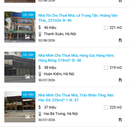
02/08/2026
Ưu tiên
Nhà Tôi Cho Thuê Nhà, Lê Trọng Tấn, Hoàng Văn
Thái,, 221m2x 3t -46
46 triệu
221 m2
Thanh Xuân, Hà Nội
5
02/08/2026
Ưu tiên
Nhà Mình Cho Thuê Nhà, Hàng Gai, Hàng Hòm,
Hàng Bông; 219m2* 2t -38
38 triệu
219 m2
Hoàn Kiếm, Hà Nội
5
30/07/2026
Ưu tiên
Nhà Mình Cho Thuê Nhà, Trần Nhân Tông, Mai
Hắc Đế; 225m2* 1.5t -37
37 triệu
225 m2
Hai Bà Trưng, Hà Nội
5
30/07/2026