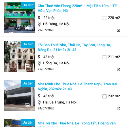
Ưu tiên
Cho Thuê Văn Phòng 220m² – Mặt Tiền 10m – Tố
Hữu, Vạn Phúc, Hà
22 triệu
220 m2
Hà Đông, Hà Nội
5
29/07/2026
Ưu tiên
Tôi Cho Thuê Nhà, Thái Hà, Tây Sơn, Láng Hạ,
Đống Đa, 211m2x 3t -43
43 triệu
211 m2
Đống Đa, Hà Nội
5
27/07/2026
Ưu tiên
Nhà Mình Cho Thuê Nhà, Lê Thanh Nghị, Trần Đại
Nghĩa, 232m2x 2t -43
43 triệu
232 m2
Hai Bà Trưng, Hà Nội
5
24/07/2026
Ưu tiên
Nhà Tôi Cho Thuê Nhà, Lê Trọng Tấn, Hoàng Văn