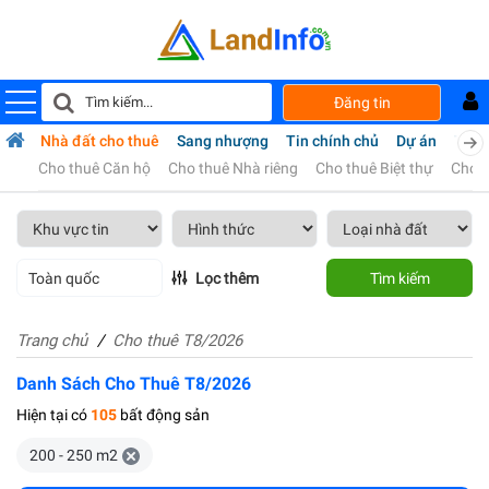
Đăng tin
bán
Nhà đất cho thuê
Sang nhượng
Tin chính chủ
Dự án
Tiện 
Cho thuê Căn hộ
Cho thuê Nhà riêng
Cho thuê Biệt thự
Cho 
Toàn quốc
Lọc thêm
Tìm kiếm
Trang chủ
Cho thuê T8/2026
Danh Sách Cho Thuê T8/2026
Hiện tại có
105
bất động sản
200 - 250 m2