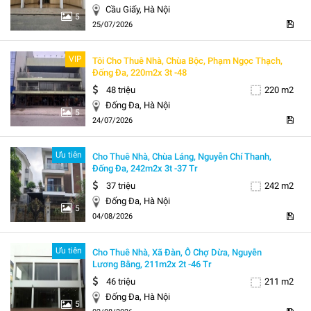
Cầu Giấy, Hà Nội
5
25/07/2026
VIP
Tôi Cho Thuê Nhà, Chùa Bộc, Phạm Ngọc Thạch,
Đống Đa, 220m2x 3t -48
48 triệu
220 m2
Đống Đa, Hà Nội
5
24/07/2026
Ưu tiên
Cho Thuê Nhà, Chùa Láng, Nguyễn Chí Thanh,
Đống Đa, 242m2x 3t -37 Tr
37 triệu
242 m2
Đống Đa, Hà Nội
5
04/08/2026
Ưu tiên
Cho Thuê Nhà, Xã Đàn, Ô Chợ Dừa, Nguyễn
Lương Bằng, 211m2x 2t -46 Tr
46 triệu
211 m2
Đống Đa, Hà Nội
5