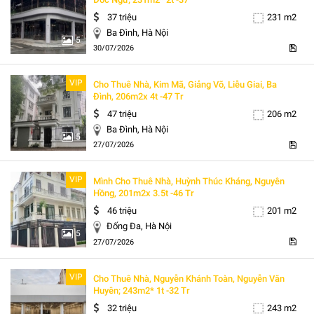
37 triệu
231 m2
Ba Đình, Hà Nội
5
30/07/2026
VIP
Cho Thuê Nhà, Kim Mã, Giảng Võ, Liễu Giai, Ba
Đình, 206m2x 4t -47 Tr
47 triệu
206 m2
Ba Đình, Hà Nội
5
27/07/2026
VIP
Mình Cho Thuê Nhà, Huỳnh Thúc Kháng, Nguyên
Hồng, 201m2x 3.5t -46 Tr
46 triệu
201 m2
Đống Đa, Hà Nội
5
27/07/2026
VIP
Cho Thuê Nhà, Nguyễn Khánh Toàn, Nguyễn Văn
Huyên; 243m2* 1t -32 Tr
32 triệu
243 m2