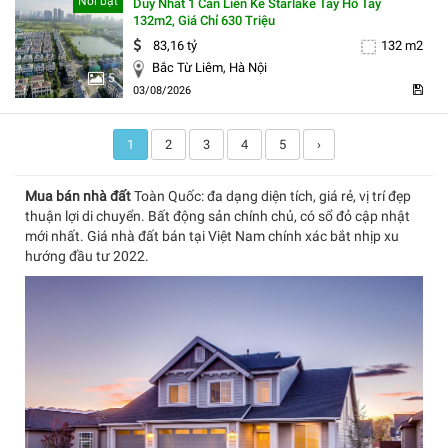
Nổi bật
Duy Nhất 1 Căn Liền Kề Starlake Tây Hồ Tây
132m2, Giá Chỉ 630 Triệu
83,16 tỷ
132 m2
Bắc Từ Liêm, Hà Nội
5
03/08/2026
1
2
3
4
5
›
Mua bán nhà đất
Toàn Quốc: đa dạng diện tích, giá rẻ, vị trí đẹp
thuận lợi di chuyển. Bất động sản chính chủ, có sổ đỏ cập nhật
mới nhất. Giá nhà đất bán tại Việt Nam chính xác bắt nhịp xu
hướng đầu tư 2022.