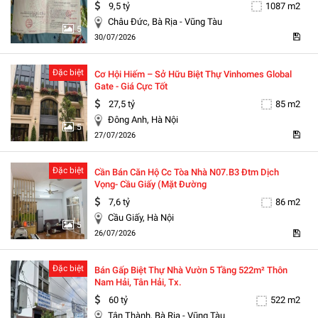
9,5 tỷ
1087 m2
Châu Đức, Bà Rịa - Vũng Tàu
5
30/07/2026
Đặc biệt
Cơ Hội Hiếm – Sở Hữu Biệt Thự Vinhomes Global
Gate - Giá Cực Tốt
27,5 tỷ
85 m2
Đông Anh, Hà Nội
5
27/07/2026
Đặc biệt
Cần Bán Căn Hộ Cc Tòa Nhà N07.b3 Đtm Dịch
Vọng- Cầu Giấy (mặt Đường
7,6 tỷ
86 m2
Cầu Giấy, Hà Nội
5
26/07/2026
Đặc biệt
Bán Gấp Biệt Thự Nhà Vườn 5 Tầng 522m² Thôn
Nam Hải, Tân Hải, Tx.
60 tỷ
522 m2
Tân Thành, Bà Rịa - Vũng Tàu