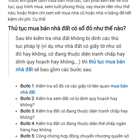
Trước khi quyết định mua bán nhà đất, cần phải xem xét về thủ
tục, quy trình mua, xem tuổi phong thủy, vay mượn tiền như thế
nào, hoặc thậm chí xem xét mua nhà cũ hoặc nhà vi bằng để tiết
kiệm chi phí. Cụ thể:
Thủ tục mua bán nhà đất có sổ đỏ như thế nào?
Sau khi kiểm tra nhà đất không bị dính các thủ
tục pháp lý (ví dụ như nhà đất có giấy tờ như sổ
đỏ hay không, có đang thuộc diện tranh chấp hay
dính quy hoạch hay không,...) thì
thủ tục mua bán
nhà đất
sẽ bao gồm các bước sau:
Bước 1
: Kiểm tra sổ đỏ và các giấy tờ liên quan
mua bán
nhà đất
Bước 2
: Kiểm tra xem đất có bị dính quy hoạch hay
không?
Bước 3
: Kiểm tra đất có đang thuộc diện tranh chấp hay
không?
Bước 4
: Kiểm tra đất có đang thuộc diện thế chấp ngân
hàng hay không
Bước 5
: Công chứng hợp đồng chuyển nhượng quyền sở