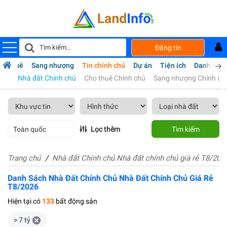
Đăng tin
ho thuê
Sang nhượng
Tin chính chủ
Dự án
Tiện ích
Danh bạ
Nhà đất Chính chủ
Cho thuê Chính chủ
Sang nhượng Chính ch
Toàn quốc
Lọc thêm
Tìm kiếm
Trang chủ
Nhà đất Chính chủ Nhà đất chính chủ giá rẻ T8/202
Danh Sách Nhà Đất Chính Chủ Nhà Đất Chính Chủ Giá Rẻ
T8/2026
Hiện tại có
133
bất động sản
> 7 tỷ