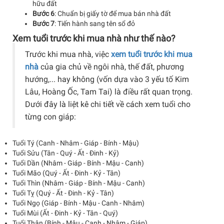
hữu đất
Bước 6
: Chuẩn bị giấy tờ để mua bán nhà đất
Bước 7
: Tiến hành sang tên sổ đỏ
Xem tuổi trước khi mua nhà như thế nào?
Trước khi mua nhà, việc
xem tuổi trước khi mua
nhà
của gia chủ về ngôi nhà, thế đất, phương
hướng,... hay không (vốn dựa vào 3 yếu tố Kim
Lâu, Hoàng Ốc, Tam Tai) là điều rất quan trọng.
Dưới đây là liệt kê chi tiết về cách xem tuổi cho
từng con giáp:
Tuổi Tý (Canh - Nhâm - Giáp - Bính - Mậu)
Tuổi Sửu (Tân - Quý - Ất - Đinh - Kỷ)
Tuổi Dần (Nhâm - Giáp - Bính - Mậu - Canh)
Tuổi Mão (Quý - Ất - Đinh - Kỷ - Tân)
Tuổi Thìn (Nhâm - Giáp - Bính - Mậu - Canh)
Tuổi Tỵ (Quý - Ất - Đinh - Kỷ - Tân)
Tuổi Ngọ (Giáp - Bính - Mậu - Canh - Nhâm)
Tuổi Mùi (Ất - Đinh - Kỷ - Tân - Quý)
Tuổi Thân (Bính - Mậu - Canh - Nhâm - Giáp)