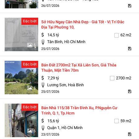
5
26/07/2026
Đặc biệt
Sở Hữu Ngay Căn Nhà Đẹp - Giá Tốt - Vị Trí Đắc
Địa Tại Phường 10,
14,5 tỷ
62 m2
Tân Bình, Hồ Chí Minh
5
25/07/2026
Đặc biệt
Bán Đất 2700m2 Tại Xã Liên Sơn, Giá Thỏa
Thuận, Mặt Tiền 70m
7,29 tỷ
2700 m2
Lương Sơn, Hoà Bình
5
25/07/2026
Đặc biệt
Bán Nhà 115/38 Trần Đình Xu, P.nguyễn Cư
Trinh, Q.1, Tp.hcm
15,6 tỷ
59 m2
Quận 1, Hồ Chí Minh
5
23/07/2026