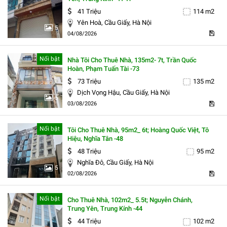
41 Triệu
114 m2
Yên Hoà, Cầu Giấy, Hà Nội
5
04/08/2026
Nổi bật
Nhà Tôi Cho Thuê Nhà, 135m2- 7t, Trần Quốc
Hoàn, Phạm Tuấn Tài -73
73 Triệu
135 m2
Dịch Vọng Hậu, Cầu Giấy, Hà Nội
5
03/08/2026
Nổi bật
Tôi Cho Thuê Nhà, 95m2_ 6t; Hoàng Quốc Việt, Tô
Hiệu, Nghĩa Tân -48
48 Triệu
95 m2
Nghĩa Đô, Cầu Giấy, Hà Nội
5
02/08/2026
Nổi bật
Cho Thuê Nhà, 102m2_ 5.5t; Nguyễn Chánh,
Trung Yên, Trung Kính -44
44 Triệu
102 m2