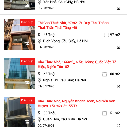
Yên Hoà, Cầu Giấy, Hà Nội
5
03/08/2026
Đặc biệt
Tôi Cho Thuê Nhà, 97m2- 7t, Duy Tân, Thành
Thái, Trần Thái Tông -46
46 Triệu
97 m2
Dịch Vọng, Cầu Giấy, Hà Nội
5
01/08/2026
Đặc biệt
Cho Thuê Nhà, 166m2_ 6.5t; Hoàng Quốc Việt, Tô
Hiệu, Nghĩa Tân -62
62 Triệu
166 m2
Nghĩa Đô, Cầu Giấy, Hà Nội
5
31/07/2026
Đặc biệt
Cho Thuê Nhà, Nguyễn Khánh Toàn, Nguyễn Văn
Huyên, 151m2x 3t -55 Tr
55 Triệu
151 m2
Quan Hoa, Cầu Giấy, Hà Nội
5
29/07/2026