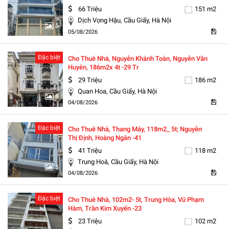
66 Triệu
151 m2
Dịch Vọng Hậu, Cầu Giấy, Hà Nội
5
05/08/2026
Đặc biệt
Cho Thuê Nhà, Nguyễn Khánh Toàn, Nguyễn Văn
Huyên, 186m2x 4t -29 Tr
29 Triệu
186 m2
Quan Hoa, Cầu Giấy, Hà Nội
5
04/08/2026
Đặc biệt
Cho Thuê Nhà, Thang Máy, 118m2_ 5t; Nguyễn
Thị Định, Hoàng Ngân -41
41 Triệu
118 m2
Trung Hoà, Cầu Giấy, Hà Nội
5
04/08/2026
Đặc biệt
Cho Thuê Nhà, 102m2- 5t, Trung Hòa, Vũ Phạm
Hàm, Trần Kim Xuyến -23
23 Triệu
102 m2