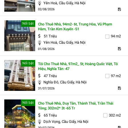
Yên Hoà, Cầu Giấy, Hà Nội
5
02/08/2026
Nổi bật
Cho Thuê Nhà, 94m2- 6t, Trung Hòa, Vũ Phạm
Hàm, Trần Kim Xuyến -51
51 Triệu
94 m2
Yên Hoà, Cầu Giấy, Hà Nội
5
01/08/2026
Nổi bật
Tôi Cho Thuê Nhà, 97m2_ 5t; Hoàng Quốc Việt, Tô
Hiệu, Nghĩa Tân -47
47 Triệu
97 m2
Nghĩa Đô, Cầu Giấy, Hà Nội
5
31/07/2026
Nổi bật
Cho Thuê Nhà, Duy Tân, Thành Thái, Trần Thái
Tông; 302m2* 3t -65 Tr
65 Triệu
302 m2
Dịch Vọng, Cầu Giấy, Hà Nội
5
30/07/2026