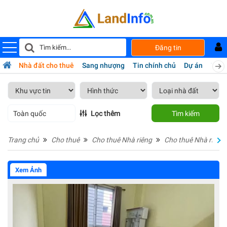
Đăng tin
bán
Nhà đất cho thuê
Sang nhượng
Tin chính chủ
Dự án
Tiện 
Toàn quốc
Lọc thêm
Tìm kiếm
Trang chủ
Cho thuê
Cho thuê Nhà riêng
Cho thuê Nhà riêng 
Xem Ảnh