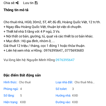
Chia sẽ:
Lưu tin
Thông tin mô tả
Cho thuê nhà, HGĐ, 30m2, 5T, 4P, đủ đồ, Hoàng Quốc Việt, 12 tr/th.
+ Ngay đầu Hoàng Quốc Việt, thuận lợi việc di chuyển.
+ Thiết kế nhà 5 tầng với: 4 P ngủ, 3 Vs.
+ Nội thất cơ bản, giường, tủ, quạt và các thiết bị cơ bản khác.
+ Mục đích : Hộ gia đình, nhóm ở, ...
Giá thuê 12 triệu / tháng, cọc 1 đóng 1 hoặc thỏa thuận.
+ Liên hệ xem nhà: e Hồng : 0976395647_ 0775693683
Vui lòng liên hệ: Nguyễn Minh Hồng
0976395647
Đặc điểm Bất động sản
Hình thức:
Cho thuê
Loại nhà đất:
Cho thuê Nhà
riêng
Phòng ngủ:
4
Số toilet:
3
Số tầng:
5
Hướng nhà:
KXĐ
Hiện trạng:
KXĐ
Đường vào:
KXĐ