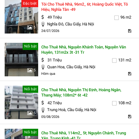
Đặc biệt
Tôi Cho Thuê Nhà, 96m2_ 6t; Hoàng Quốc Việt, Tô
Hiệu, Nghĩa Tân -49
49 Triệu
96 m2
Nghĩa Đô, Cầu Giấy, Hà Nội
5
24/07/2026
Nổi bật
Cho Thuê Nhà, Nguyễn Khánh Toàn, Nguyễn Văn
Huyên, 131m2x 3t -31 Tr
31 Triệu
131 m2
Quan Hoa, Cầu Giấy, Hà Nội
5
Hôm qua
Nổi bật
Cho Thuê Nhà, Nguyễn Thị Định, Hoàng Ngân,
Thang Máy; 108m2* 6t -42
42 Triệu
108 m2
Trung Hoà, Cầu Giấy, Hà Nội
5
05/08/2026
Nổi bật
Cho Thuê Nhà, 114m2_ 5t; Nguyễn Chánh, Trung
Yên, Trung Kính -41 Tr