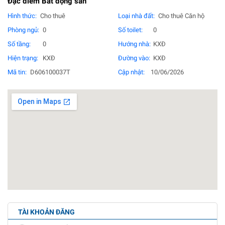
Đặc điểm Bất động sản
Hình thức:
Cho thuê
Loại nhà đất:
Cho thuê Căn hộ
Phòng ngủ:
0
Số toilet:
0
Số tầng:
0
Hướng nhà:
KXĐ
Hiện trạng:
KXĐ
Đường vào:
KXĐ
Mã tin:
D606100037T
Cập nhật:
10/06/2026
TÀI KHOẢN ĐĂNG