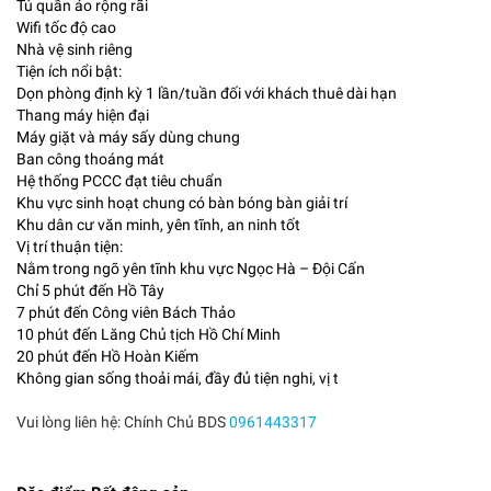
Tủ quần áo rộng rãi
Wifi tốc độ cao
Nhà vệ sinh riêng
Tiện ích nổi bật:
Dọn phòng định kỳ 1 lần/tuần đối với khách thuê dài hạn
Thang máy hiện đại
Máy giặt và máy sấy dùng chung
Ban công thoáng mát
Hệ thống PCCC đạt tiêu chuẩn
Khu vực sinh hoạt chung có bàn bóng bàn giải trí
Khu dân cư văn minh, yên tĩnh, an ninh tốt
Vị trí thuận tiện:
Nằm trong ngõ yên tĩnh khu vực Ngọc Hà – Đội Cấn
Chỉ 5 phút đến Hồ Tây
7 phút đến Công viên Bách Thảo
10 phút đến Lăng Chủ tịch Hồ Chí Minh
20 phút đến Hồ Hoàn Kiếm
Không gian sống thoải mái, đầy đủ tiện nghi, vị t
Vui lòng liên hệ: Chính Chủ BDS
0961443317