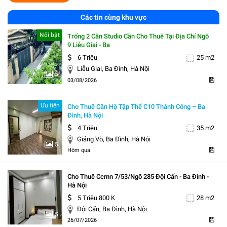
Các tin cùng khu vực
Nổi bật
Trống 2 Căn Studio Cần Cho Thuê Tại Địa Chỉ Ngõ
9 Liễu Giai - Ba
6 Triệu
25 m2
Liễu Giai, Ba Đình, Hà Nội
5
03/08/2026
Ưu tiên
Cho Thuê Căn Hộ Tập Thể C10 Thành Công – Ba
Đình, Hà Nội
4 Triệu
35 m2
Giảng Võ, Ba Đình, Hà Nội
5
Hôm qua
Cho Thuê Ccmn 7/53/ngõ 285 Đội Cấn - Ba Đình -
Hà Nội
5 Triệu 800 K
28 m2
Đội Cấn, Ba Đình, Hà Nội
5
26/07/2026