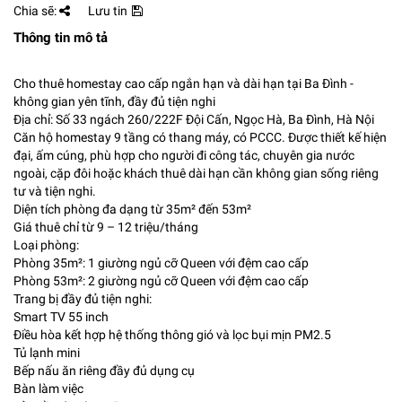
Chia sẽ:
Lưu tin
Thông tin mô tả
Cho thuê homestay cao cấp ngắn hạn và dài hạn tại Ba Đình -
không gian yên tĩnh, đầy đủ tiện nghi
Địa chỉ: Số 33 ngách 260/222F Đội Cấn, Ngọc Hà, Ba Đình, Hà Nội
Căn hộ homestay 9 tầng có thang máy, có PCCC. Được thiết kế hiện
đại, ấm cúng, phù hợp cho người đi công tác, chuyên gia nước
ngoài, cặp đôi hoặc khách thuê dài hạn cần không gian sống riêng
tư và tiện nghi.
Diện tích phòng đa dạng từ 35m² đến 53m²
Giá thuê chỉ từ 9 – 12 triệu/tháng
Loại phòng:
Phòng 35m²: 1 giường ngủ cỡ Queen với đệm cao cấp
Phòng 53m²: 2 giường ngủ cỡ Queen với đệm cao cấp
Trang bị đầy đủ tiện nghi:
Smart TV 55 inch
Điều hòa kết hợp hệ thống thông gió và lọc bụi mịn PM2.5
Tủ lạnh mini
Bếp nấu ăn riêng đầy đủ dụng cụ
Bàn làm việc