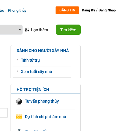
/
tức
Phong thủy
ĐĂNG TIN
Đăng Ký
Đăng Nhập
Lọc thêm
Tìm kiếm
DÀNH CHO NGƯỜI XÂY NHÀ
Tính tứ trụ
Xem tuổi xây nhà
HỖ TRỢ TIỆN ÍCH
Tư vấn phong thủy
Dự tính chi phí làm nhà