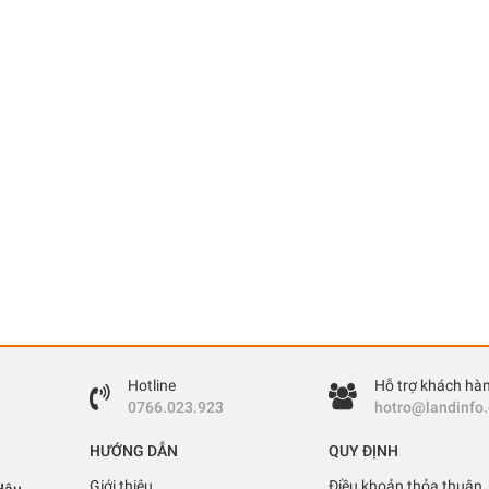
Hotline
Hỗ trợ khách hà
0766.023.923
hotro@landinfo
HƯỚNG DẪN
QUY ĐỊNH
Giới thiệu
Điều khoản thỏa thuận