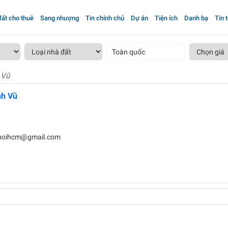
ất cho thuê
Sang nhượng
Tin chính chủ
Dự án
Tiện ích
Danh bạ
Tin 
Toàn quốc
 Vũ
nh Vũ
khoihcm@gmail.com