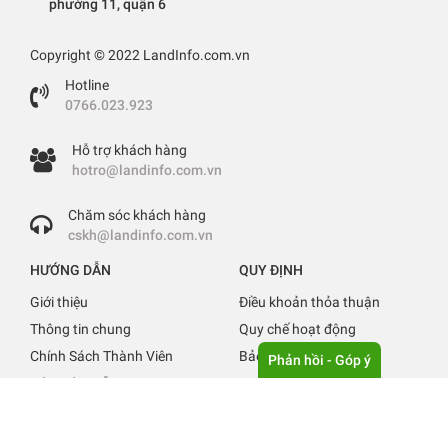
phường 11, quận 6
Copyright © 2022 LandInfo.com.vn
Hotline
0766.023.923
Hỗ trợ khách hàng
hotro@landinfo.com.vn
Chăm sóc khách hàng
cskh@landinfo.com.vn
HƯỚNG DẪN
QUY ĐỊNH
Giới thiệu
Điều khoản thỏa thuận
Thông tin chung
Quy chế hoạt động
Chính Sách Thành Viên
Bảo mật thông tin
Phản hồi - Góp ý
Báo giá & Hỗ trợ
Quy định đăng tin
Liên hệ
Tuyển Dụng