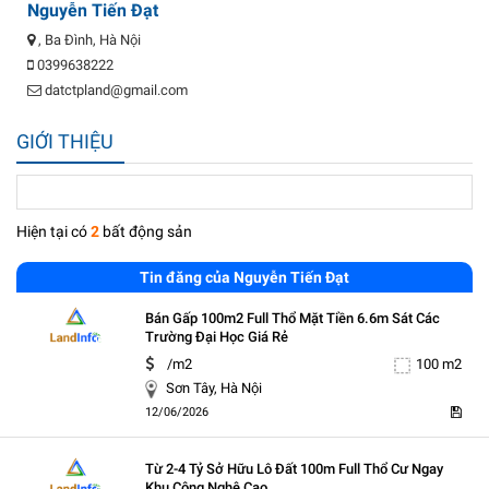
Nguyễn Tiến Đạt
, Ba Đình, Hà Nội
0399638222
datctpland@gmail.com
GIỚI THIỆU
Hiện tại có
2
bất động sản
Tin đăng của Nguyễn Tiến Đạt
Bán Gấp 100m2 Full Thổ Mặt Tiền 6.6m Sát Các
Trường Đại Học Giá Rẻ
5
/m2
100 m2
Sơn Tây, Hà Nội
12/06/2026
Từ 2-4 Tỷ Sở Hữu Lô Đất 100m Full Thổ Cư Ngay
Khu Công Nghệ Cao,