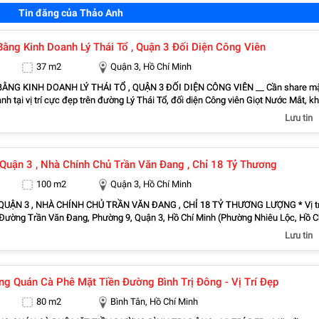
Tin đăng của Thảo Anh
Share Mặt Bằng Kinh Doanh Lý Thái Tổ , Quận 3 Đối Diện Công Viên
37 m2
Quận 3, Hồ Chí Minh
DOANH LÝ THÁI TỔ , QUẬN 3 ĐỐI DIỆN CÔNG VIÊN __ Cần share mặt
nh tại vị trí cực đẹp trên đường Lý Thái Tổ, đối diện Công viên Giọt Nước Mắt, k
i qua lại từ sáng đến chiều. * Địa chỉ: 42 Đường Lý Thái Tổ, Phường 2, Quận 3
Lưu tin
ồ Chí Minh mới) * Giá thuê 8 triệu / tháng * Diện tích: 3,1m x 12m (37m²) -
ê: từ sáng đến 15h - Mặt bằng trống, giao ngay - Vỉa hè rộng rãi, thoáng mát - Lư
ng lớn: người tập thể dục, học sinh, sinh viên, nhân viên văn phòng và cư dân x
Quận 3 , Nhà Chính Chủ Trần Văn Đang , Chỉ 18 Tỷ Thương
hù hợp kinh doanh: - Cafe mang đi - Đồ ăn sáng - Cơm trưa - Nước uống, ăn vặt 
 khác - Có thể thương lượng giá nếu thuê khung giờ ít hơn. Liên hệ/Zalo:
100 m2
Quận 3, Hồ Chí Minh
 chính chủ )
UẬN 3 , NHÀ CHÍNH CHỦ TRẦN VĂN ĐANG , CHỈ 18 TỶ THƯƠNG LƯỢNG * Vị tr
 Đường Trần Văn Đang, Phường 9, Quận 3, Hồ Chí Minh (Phường Nhiêu Lộc, Hồ C
Lưu tin
 100m², giá chỉ khoảng 180 triệu/m². * Kết cấu 1 trệt, 1 lầu, gồm 3 phòng đang c
 Nhà chính chủ sở hữu hơn 60 năm. - Quy hoạch ra mặt tiền Trần Quang Diệu, ti
 rất lớn. - Khu vực kinh doanh sầm uất, nhộn nhịp cả ngày lẫn đêm. - Đối diện kê
g Quán Cà Phê Mặt Tiền Đường Bình Trị Đông - Vị Trí Đẹp
hị Nghè, gần chung cư Trần Quang Diệu, Ga Sài Gòn. - Gần chợ, trường học, bệ
 tiện ích, di chuyển thuận tiện. - Hiện có người quen ở kết hợp cho thuê giữ nhà. 
80 m2
Bình Tân, Hồ Chí Minh
, công chứng sang tên ngay. * Giá bán: 18 tỷ (thương lượng). * Liên hệ: Anh Vũ –