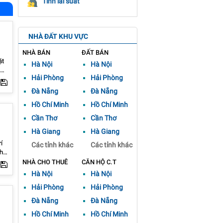
Tính lãi suất
NHÀ ĐẤT KHU VỰC
NHÀ BÁN
ĐẤT BÁN
Hà Nội
Hà Nội
hu
Hải Phòng
Hải Phòng
Đà Nẵng
Đà Nẵng
ợng
Hồ Chí Minh
Hồ Chí Minh
ung
và
Cần Thơ
Cần Thơ
Hà Giang
Hà Giang
í
Các tỉnh khác
Các tỉnh khác
hí
NHÀ CHO THUÊ
CĂN HỘ C.T
ho
Hà Nội
Hà Nội
ềm
Hải Phòng
Hải Phòng
nh
nh
Đà Nẵng
Đà Nẵng
-
Hồ Chí Minh
Hồ Chí Minh