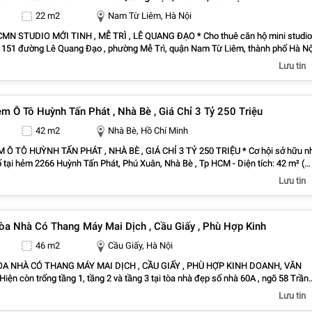
c cấp, mầm non, Tiểu học, THCS Đông Hải, cấp 3 Thái Phiên, Trần Phú * Tiềm
22 m2
Nam Từ Liêm, Hà Nội
 - Phù hợp cho gia đình ở lâu dài - Có thể cải tạo thành biệt thự sân vườn - Hoặc
n nhà phố để ở hoặc đầu tư -> Vị trí thuộc khu vực Phủ Thượng Đoạn – Phương
N STUDIO MỚI TINH , MỄ TRÌ , LÊ QUANG ĐẠO * Cho thuê căn hộ mini studio
 Từ Nhiên, khu dân cư hiện hữu, đầy đủ tiện ích, giá trị bất động sản ngày càng
õ 151 đường Lê Quang Đạo , phường Mễ Trì, quận Nam Từ Liêm, thành phố Hà Nộ
hị quan tâm vui lòng liên hệ hoặc Zalo: 0972097385 (A. Hùng) để xem nhà trực ti
iện, khu dân cư văn minh, phù hợp sinh viên và người đi làm. * Diện tích : 22m2 * Giá
Lưu tin
hông tin chi tiết.
triệu/tháng - Phòng mới tinh, sạch đẹp, số lượng có hạn. - Thang máy hiện đại - C
 cực thoáng và nhiều ánh sáng - Khóa vân tay an toàn - Full nội thất chỉ việc xách
iường đệm, tủ quần áo, điều hòa, nóng lạnh, kệ bếp, bếp từ, tủ lạnh, máy hút mùi v
 Ô Tô Huỳnh Tấn Phát , Nhà Bè , Giá Chỉ 3 Tỷ 250 Triệu
chung tiện lợi. * Liên hệ ngay: 0385785252 (Zalo chính chủ) để xem phòng trực ti
42 m2
Nhà Bè, Hồ Chí Minh
Ô TÔ HUỲNH TẤN PHÁT , NHÀ BÈ , GIÁ CHỈ 3 TỶ 250 TRIỆU * Cơ hội sở hữu n
ại hẻm 2266 Huỳnh Tấn Phát, Phú Xuân, Nhà Bè , Tp HCM - Diện tích: 42 m² (
ng ngủ, 3 WC , đường trước nhà 6m - Sân
Lưu tin
và sau - Hẻm ô tô, khu dân cư an ninh, thuận tiện đi lại - Nhà đẹp, vào ở ngay * G
chỉ: 3 tỷ 250 triệu ** Quan tâm xem nhà và làm việc chính chủ, vui lòng liên hệ: 0901837771
òa Nhà Có Thang Máy Mai Dịch , Cầu Giấy , Phù Hợp Kinh
46 m2
Cầu Giấy, Hà Nội
A NHÀ CÓ THANG MÁY MAI DỊCH , CẦU GIẤY , PHÙ HỢP KINH DOANH, VĂN
ện còn trống tầng 1, tầng 2 và tầng 3 tại tòa nhà đẹp số nhà 60A , ngõ 58 Trần
h , Cầu Giấy , Hà Nội * Diện tích mỗi tầng: 46m² . Mặt tiền 5m , dài 9,2m . Đường 
Lưu tin
 được + Giá thuê: * Tầng 1: 13 triệu/tháng – phù hợp kinh doanh, showroom, cửa