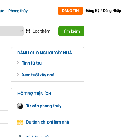
/
tức
Phong thủy
ĐĂNG TIN
Đăng Ký
Đăng Nhập
Lọc thêm
Tìm kiếm
DÀNH CHO NGƯỜI XÂY NHÀ
Tính tứ trụ
Xem tuổi xây nhà
HỖ TRỢ TIỆN ÍCH
Tư vấn phong thủy
Dự tính chi phí làm nhà