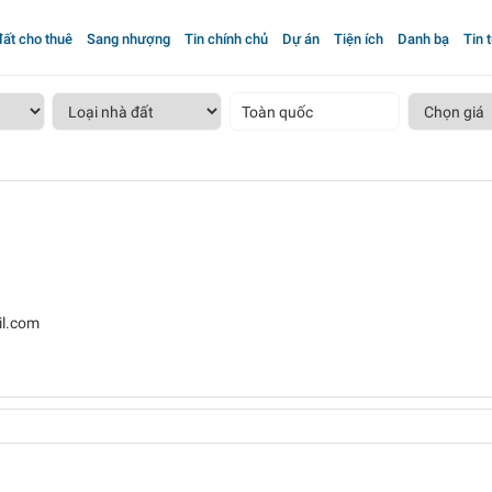
ất cho thuê
Sang nhượng
Tin chính chủ
Dự án
Tiện ích
Danh bạ
Tin 
Toàn quốc
l.com