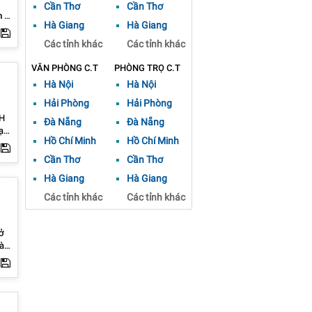
Cần Thơ
Cần Thơ
Hà Giang
Hà Giang
ệu
à
Các tỉnh khác
Các tỉnh khác
iữ
ho
VĂN PHÒNG C.T
PHÒNG TRỌ C.T
Hà Nội
Hà Nội
Hải Phòng
Hải Phòng
H
Đà Nẵng
Đà Nẵng
ại
Hồ Chí Minh
Hồ Chí Minh
căn
Cần Thơ
Cần Thơ
Hà Giang
Hà Giang
n
bảo
Các tỉnh khác
Các tỉnh khác
hà
 x
tô