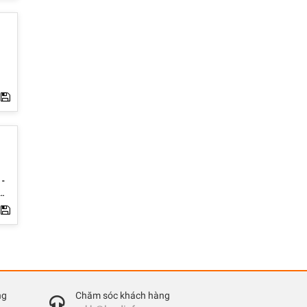
n -
 **
,
Khu
iên
-
 để
ng
đẹp
ng
Chăm sóc khách hàng