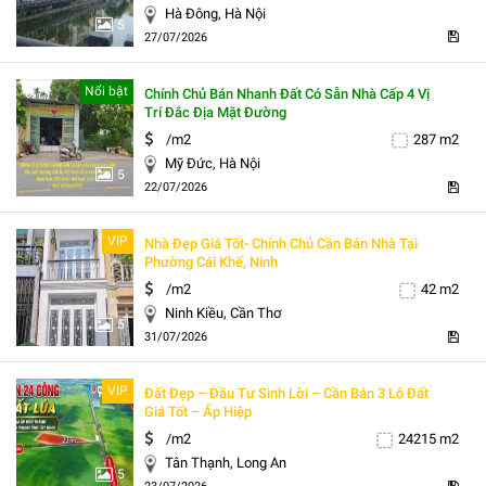
Hà Đông, Hà Nội
5
27/07/2026
Nổi bật
Chính Chủ Bán Nhanh Đất Có Sẵn Nhà Cấp 4 Vị
Trí Đắc Địa Mặt Đường
/m2
287 m2
Mỹ Đức, Hà Nội
5
22/07/2026
VIP
Nhà Đẹp Giá Tốt- Chính Chủ Cần Bán Nhà Tại
Phường Cái Khế, Ninh
/m2
42 m2
Ninh Kiều, Cần Thơ
5
31/07/2026
VIP
Đất Đẹp – Đầu Tư Sinh Lời – Cần Bán 3 Lô Đất
Giá Tốt – Ấp Hiệp
/m2
24215 m2
Tân Thạnh, Long An
5