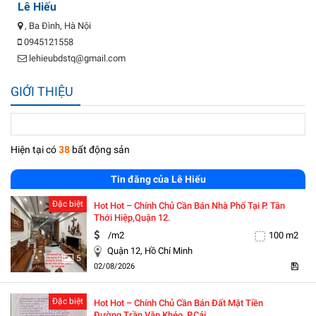
Lê Hiếu
, Ba Đình, Hà Nội
0945121558
lehieubdstq@gmail.com
GIỚI THIỆU
Hiện tại có
38
bất động sản
Tin đăng của Lê Hiếu
Đặc biệt
Hot Hot – Chính Chủ Cần Bán Nhà Phố Tại P. Tân
Thới Hiệp,quận 12.
/m2
100 m2
Quận 12, Hồ Chí Minh
5
02/08/2026
Đặc biệt
Hot Hot – Chính Chủ Cần Bán Đất Mặt Tiền
Đường Trần Văn Khéo, P.cái