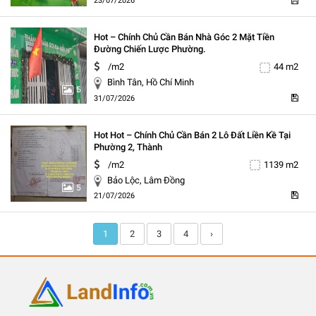
23/07/2026
Hot – Chính Chủ Cần Bán Nhà Góc 2 Mặt Tiền
Đường Chiến Lược Phường.
/m2
44 m2
Bình Tân, Hồ Chí Minh
5
31/07/2026
Hot Hot – Chính Chủ Cần Bán 2 Lô Đất Liền Kề Tại
Phường 2, Thành
/m2
1139 m2
Bảo Lộc, Lâm Đồng
5
21/07/2026
1
2
3
4
›