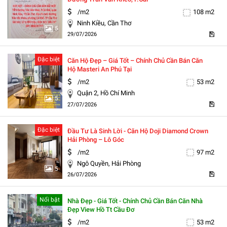
/m2
108 m2
Ninh Kiều, Cần Thơ
5
29/07/2026
Đặc biệt
Căn Hộ Đẹp – Giá Tốt – Chính Chủ Cần Bán Căn
Hộ Masteri An Phú Tại
/m2
53 m2
Quận 2, Hồ Chí Minh
5
27/07/2026
Đặc biệt
Đầu Tư Là Sinh Lời - Căn Hộ Doji Diamond Crown
Hải Phòng – Lô Góc
/m2
97 m2
Ngô Quyền, Hải Phòng
5
26/07/2026
Nổi bật
Nhà Đẹp - Giá Tốt - Chính Chủ Cần Bán Căn Nhà
Đẹp View Hồ Tt Cầu Đơ
/m2
53 m2