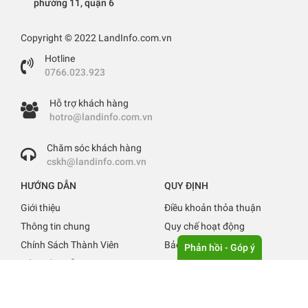
phường 11, quận 6
Copyright © 2022 LandInfo.com.vn
Hotline
0766.023.923
Hỗ trợ khách hàng
hotro@landinfo.com.vn
Chăm sóc khách hàng
cskh@landinfo.com.vn
HƯỚNG DẪN
QUY ĐỊNH
Giới thiệu
Điều khoản thỏa thuận
Thông tin chung
Quy chế hoạt động
Chính Sách Thành Viên
Bảo mật thông tin
Phản hồi - Góp ý
Báo giá & Hỗ trợ
Quy định đăng tin
Liên hệ
Tuyển Dụng