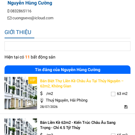
Nguyễn Hùng Cường
0832865116
cuongsevo@icloud.com
GIỚI THIỆU
Hiện tại có
11
bất động sản
Tin đăng của Nguyễn Hùng Cường
VIP
Bán Biệt Thự Liền Kề Châu Âu Tại Thủy Nguyên –
62m2, Không Gian
/m2
63 m2
Thuỷ Nguyên, Hải Phòng
5
28/07/2026
Bán Liền Kề 62m2 - Kiến Trúc Châu Âu Sang
Trọng - Chỉ 4.5 Tỷ! Thủy