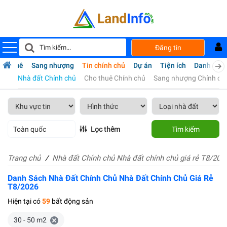
Đăng tin
ho thuê
Sang nhượng
Tin chính chủ
Dự án
Tiện ích
Danh bạ
Nhà đất Chính chủ
Cho thuê Chính chủ
Sang nhượng Chính ch
Toàn quốc
Lọc thêm
Tìm kiếm
Trang chủ
Nhà đất Chính chủ Nhà đất chính chủ giá rẻ T8/202
Danh Sách Nhà Đất Chính Chủ Nhà Đất Chính Chủ Giá Rẻ
T8/2026
Hiện tại có
59
bất động sản
30 - 50 m2