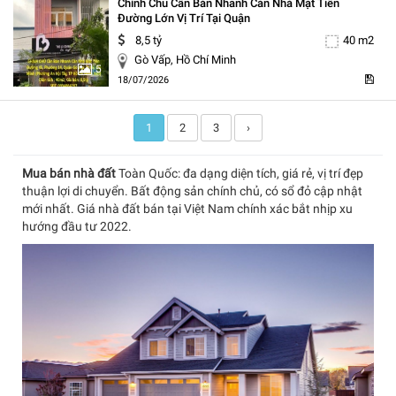
Chính Chủ Cần Bán Nhanh Căn Nhà Mặt Tiền
Đường Lớn Vị Trí Tại Quận
8,5 tỷ
40 m2
Gò Vấp, Hồ Chí Minh
5
18/07/2026
1
2
3
›
Mua bán nhà đất
Toàn Quốc: đa dạng diện tích, giá rẻ, vị trí đẹp
thuận lợi di chuyển. Bất động sản chính chủ, có sổ đỏ cập nhật
mới nhất. Giá nhà đất bán tại Việt Nam chính xác bắt nhịp xu
hướng đầu tư 2022.