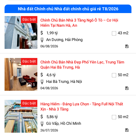
Nhà đất Chính chủ Nhà đất chính chủ giá rẻ T8/2026
Đặc biệt
Chính Chủ Bán Nhà 3 Tầng Ngõ Ô Tô – Cơ Hội
Hiếm Tại Nam Hà, An
1,99 tỷ
43 m2
An Dương, Hải Phòng
5
06/08/2026
Đặc biệt
Chính Chủ Bán Nhà Đẹp Phố Yên Lạc, Trung Tâm
Quận Hai Bà Trưng, Hà
4,6 tỷ
50 m2
Hai Bà Trưng, Hà Nội
5
04/08/2026
Đặc biệt
Hàng Hiếm - Đáng Lựa Chọn - Tặng Full Nội Thất
Xịn - Nhà 3 Tầng
5,86 tỷ
50 m2
Gò Vấp, Hồ Chí Minh
5
26/07/2026