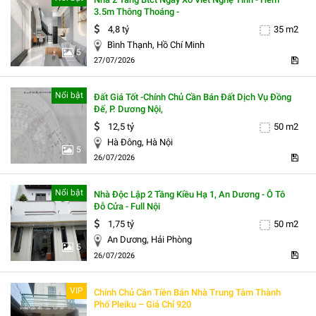
3.5m Thông Thoáng -
4,8 tỷ
35 m2
Bình Thạnh, Hồ Chí Minh
5
27/07/2026
Nổi bật
Đất Giá Tốt -chính Chủ Cần Bán Đất Dịch Vụ Đồng
Đế, P. Dương Nội,
12,5 tỷ
50 m2
Hà Đông, Hà Nội
5
26/07/2026
Nổi bật
Nhà Độc Lập 2 Tầng Kiều Hạ 1, An Dương - Ô Tô
Đỗ Cửa - Full Nội
1,75 tỷ
50 m2
An Dương, Hải Phòng
5
26/07/2026
VIP
Chính Chủ Cần Tiền Bán Nhà Trung Tâm Thành
Phố Pleiku – Giá Chỉ 920