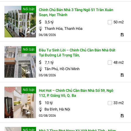
Nổi bật
Chính Chủ Bán Nhà 3 Tầng Ngõ 51 Trần Xuân
Soạn, Hạc Thành
3,5 tỷ
50 m2
Thanh Hóa, Thanh Hóa
5
06/08/2026
Nổi bật
Đầu Tư Sinh Lời – Chính Chủ Cần Bán Nhà Đất
Tại Đường Lê Trọng Tấn,
7,1 tỷ
48 m2
Tân Phú, Hồ Chí Minh
5
05/08/2026
Nổi bật
Hot Hot – Chính Chủ Cần Bán Nhà Số 59, Ngõ
112, P. Giảng Võ, Q. Ba
10 tỷ
33 m2
Ba Đình, Hà Nội
5
02/08/2026
Nổi bật
Nhà 2 Tầng Btct Ngay Xô Viết Nghệ Tĩnh - Hẻm