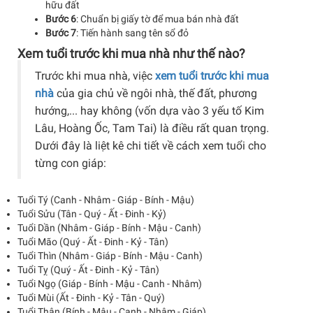
hữu đất
Bước 6
: Chuẩn bị giấy tờ để mua bán nhà đất
Bước 7
: Tiến hành sang tên sổ đỏ
Xem tuổi trước khi mua nhà như thế nào?
Trước khi mua nhà, việc
xem tuổi trước khi mua
nhà
của gia chủ về ngôi nhà, thế đất, phương
hướng,... hay không (vốn dựa vào 3 yếu tố Kim
Lâu, Hoàng Ốc, Tam Tai) là điều rất quan trọng.
Dưới đây là liệt kê chi tiết về cách xem tuổi cho
từng con giáp:
Tuổi Tý (Canh - Nhâm - Giáp - Bính - Mậu)
Tuổi Sửu (Tân - Quý - Ất - Đinh - Kỷ)
Tuổi Dần (Nhâm - Giáp - Bính - Mậu - Canh)
Tuổi Mão (Quý - Ất - Đinh - Kỷ - Tân)
Tuổi Thìn (Nhâm - Giáp - Bính - Mậu - Canh)
Tuổi Tỵ (Quý - Ất - Đinh - Kỷ - Tân)
Tuổi Ngọ (Giáp - Bính - Mậu - Canh - Nhâm)
Tuổi Mùi (Ất - Đinh - Kỷ - Tân - Quý)
Tuổi Thân (Bính - Mậu - Canh - Nhâm - Giáp)