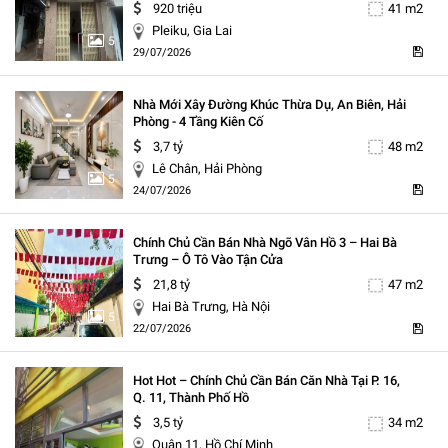
920 triệu
41 m2
Pleiku, Gia Lai
5
29/07/2026
Nhà Mới Xây Đường Khúc Thừa Dụ, An Biên, Hải
Phòng - 4 Tầng Kiên Cố
3,7 tỷ
48 m2
Lê Chân, Hải Phòng
5
24/07/2026
Chính Chủ Cần Bán Nhà Ngõ Vân Hồ 3 – Hai Bà
Trưng – Ô Tô Vào Tận Cửa
21,8 tỷ
47 m2
Hai Bà Trưng, Hà Nội
5
22/07/2026
Hot Hot – Chính Chủ Cần Bán Căn Nhà Tại P. 16,
Q. 11, Thành Phố Hồ
3,5 tỷ
34 m2
Quận 11, Hồ Chí Minh