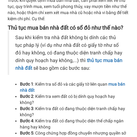
Trước khi quyết định mua bán nhà đất, cần phải xem xét về thủ
tục, quy trình mua, xem tuổi phong thủy, vay mượn tiền như thế
nào, hoặc thậm chí xem xét mua nhà cũ hoặc nhà vi bằng để tiết
kiệm chi phí. Cụ thể:
Thủ tục mua bán nhà đất có sổ đỏ như thế nào?
Sau khi kiểm tra nhà đất không bị dính các thủ
tục pháp lý (ví dụ như nhà đất có giấy tờ như sổ
đỏ hay không, có đang thuộc diện tranh chấp hay
dính quy hoạch hay không,...) thì
thủ tục mua bán
nhà đất
sẽ bao gồm các bước sau:
Bước 1
: Kiểm tra sổ đỏ và các giấy tờ liên quan
mua bán
nhà đất
Bước 2
: Kiểm tra xem đất có bị dính quy hoạch hay
không?
Bước 3
: Kiểm tra đất có đang thuộc diện tranh chấp hay
không?
Bước 4
: Kiểm tra đất có đang thuộc diện thế chấp ngân
hàng hay không
Bước 5
: Công chứng hợp đồng chuyển nhượng quyền sở