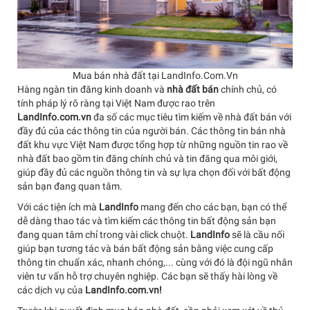
Mua bán nhà đất tại LandInfo.Com.Vn
Hàng ngàn tin đăng kinh doanh và
nhà đất bán
chính chủ, có
tính pháp lý rõ ràng tại Việt Nam được rao trên
LandInfo.com.vn
đa số các mục tiêu tìm kiếm về nhà đất bán với
đầy đủ của các thông tin của người bán. Các thông tin bán nhà
đất khu vực Việt Nam được tổng hợp từ những nguồn tin rao về
nhà đất bao gồm tin đăng chính chủ và tin đăng qua môi giới,
giúp đầy đủ các nguồn thông tin và sự lựa chọn đối với bất động
sản bạn đang quan tâm.
Với các tiện ích mà
LandInfo
mang đến cho các bạn, bạn có thể
dễ dàng thao tác và tìm kiếm các thông tin bất động sản bạn
đang quan tâm chỉ trong vài click chuột.
LandInfo
sẽ là cầu nối
giúp bạn tương tác và bán bất động sản bằng việc cung cấp
thông tin chuẩn xác, nhanh chóng,... cùng với đó là đội ngũ nhân
viên tư vấn hỗ trợ chuyên nghiệp. Các bạn sẽ thấy hài lòng về
các dịch vụ của
LandInfo.com.vn!