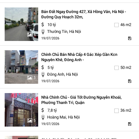
Bán Đất Ngay Đường 427, Xã Hồng Vân, Hà Nội -
Đường Quy Hoạch 32m,
10 tỷ
46 m2
Thường Tín, Hà Nội
5
19/07/2026
Chính Chủ Bán Nhà Cấp 4 Gác Xép Gần Kcn
Nguyên Khê, Đông Anh -
5 tỷ
50 m2
Đông Anh, Hà Nội
5
19/07/2026
Nhà Chính Chủ - Giá Tốt Đường Nguyễn Khoái,
Phường Thanh Trì, Quận
7,8 tỷ
36 m2
Hoàng Mai, Hà Nội
5
19/07/2026