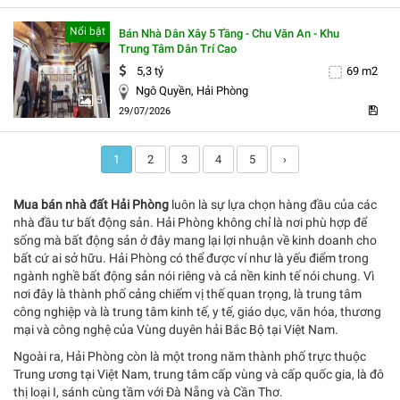
Nổi bật
Bán Nhà Dân Xây 5 Tầng - Chu Văn An - Khu
Trung Tâm Dân Trí Cao
5,3 tỷ
69 m2
Ngô Quyền, Hải Phòng
5
29/07/2026
1
2
3
4
5
›
Mua bán nhà đất Hải Phòng
luôn là sự lựa chọn hàng đầu của các
nhà đầu tư bất động sản. Hải Phòng không chỉ là nơi phù hợp để
sống mà bất động sản ở đây mang lại lợi nhuận về kinh doanh cho
bất cứ ai sở hữu. Hải Phòng có thể được ví như là yếu điểm trong
ngành nghề bất động sản nói riêng và cả nền kinh tế nói chung. Vì
nơi đây là thành phố cảng chiếm vị thế quan trọng, là trung tâm
công nghiệp và là trung tâm kinh tế, y tế, giáo dục, văn hóa, thương
mại và công nghệ của Vùng duyên hải Bắc Bộ tại Việt Nam.
Ngoài ra, Hải Phòng còn là một trong năm thành phố trực thuộc
Trung ương tại Việt Nam, trung tâm cấp vùng và cấp quốc gia, là đô
thị loại I, sánh cùng tầm với Đà Nẵng và Cần Thơ.