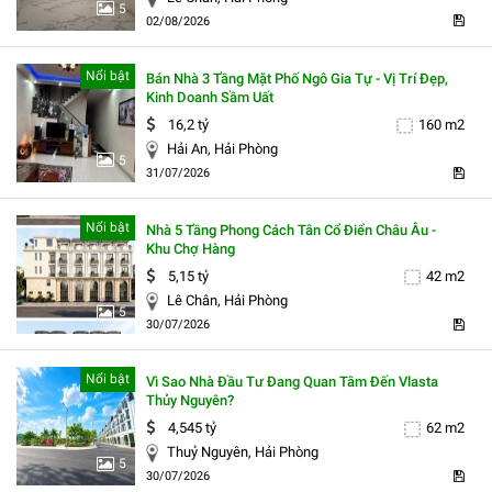
5
02/08/2026
Nổi bật
Bán Nhà 3 Tầng Mặt Phố Ngô Gia Tự - Vị Trí Đẹp,
Kinh Doanh Sầm Uất
16,2 tỷ
160 m2
Hải An, Hải Phòng
5
31/07/2026
Nổi bật
Nhà 5 Tầng Phong Cách Tân Cổ Điển Châu Âu -
Khu Chợ Hàng
5,15 tỷ
42 m2
Lê Chân, Hải Phòng
5
30/07/2026
Nổi bật
Vì Sao Nhà Đầu Tư Đang Quan Tâm Đến Vlasta
Thủy Nguyên?
4,545 tỷ
62 m2
Thuỷ Nguyên, Hải Phòng
5
30/07/2026