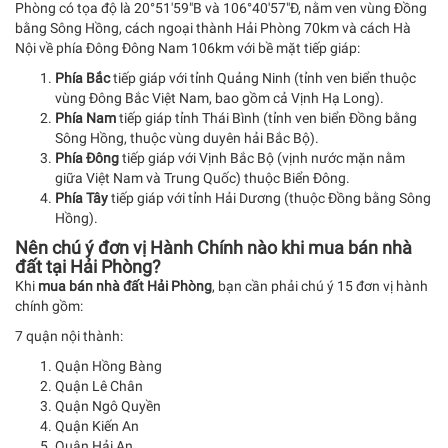
Phòng có tọa độ là 20°51′59″B và 106°40′57″Đ, nằm ven vùng Đồng
bằng Sông Hồng, cách ngoại thành Hải Phòng 70km và cách Hà
Nội về phía Đông Đông Nam 106km với bề mặt tiếp giáp:
Phía Bắc
tiếp giáp với tỉnh Quảng Ninh (tỉnh ven biển thuộc
vùng Đông Bắc Việt Nam, bao gồm cả Vịnh Hạ Long).
Phía Nam
tiếp giáp tỉnh Thái Bình (tỉnh ven biển Đồng bằng
Sông Hồng, thuộc vùng duyên hải Bắc Bộ).
Phía Đông
tiếp giáp với Vịnh Bắc Bộ (vịnh nước mặn nằm
giữa Việt Nam và Trung Quốc) thuộc Biển Đông.
Phía Tây
tiếp giáp với tỉnh Hải Dương (thuộc Đồng bằng Sông
Hồng).
Nên chú ý đơn vị Hành Chính nào khi mua bán nhà
đất tại Hải Phòng?
Khi
mua bán nhà đất Hải Phòng
, bạn cần phải chú ý 15 đơn vị hành
chính gồm:
7 quận nội thành:
Quận Hồng Bàng
Quận Lê Chân
Quận Ngô Quyền
Quận Kiến An
Quận Hải An