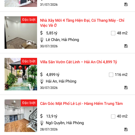
5
31/07/2026
Đặc biệt
Nhà Xây Mới 4 Tầng Hiện Đại, Có Thang Máy - Chỉ
Việc Về Ở
5,85 tỷ
48 m2
Lê Chân, Hải Phòng
5
30/07/2026
Đặc biệt
Villa Sân Vườn Cát Linh – Hải An Chỉ 4,899 Tỷ
4,899 tỷ
116 m2
Hải An, Hải Phòng
5
30/07/2026
Đặc biệt
Căn Góc Mặt Phố Lê Lợi - Hàng Hiếm Trung Tâm
13,9 tỷ
40 m2
Ngô Quyền, Hải Phòng
5
28/07/2026