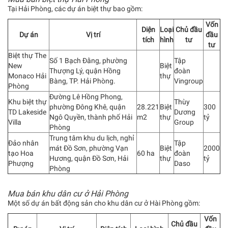
Tại Hải Phòng, các dự án biệt thự bao gồm:
Vốn
Diện
Loại
Chủ đầu
Dự án
Vị trí
đầu
tích
hình
tư
tư
Biệt thự The
Số 1 Bạch Đằng, phường
Tập
New
Biệt
Thượng Lý, quận Hồng
đoàn
Monaco Hải
thự
Bàng, TP. Hải Phòng.
Vingroup
Phòng
Đường Lê Hồng Phong,
Khu biệt thự
Thùy
phường Đông Khê, quận
28.221
Biệt
300
TD Lakeside
Dương
Ngô Quyền, thành phố Hải
m2
thự
tỷ
Villa
Group
Phòng
Trung tâm khu du lịch, nghỉ
Đảo nhân
Tập
mát Đồ Sơn, phường Vạn
Biệt
2000
tạo Hoa
60 ha
đoàn
Hương, quận Đồ Sơn, Hải
thự
tỷ
Phượng
Daso
Phòng
Mua bán khu dân cư ở Hải Phòng
Một số dự án bất động sản cho khu dân cư ở Hài Phòng gồm:
Vốn
Chủ đầu