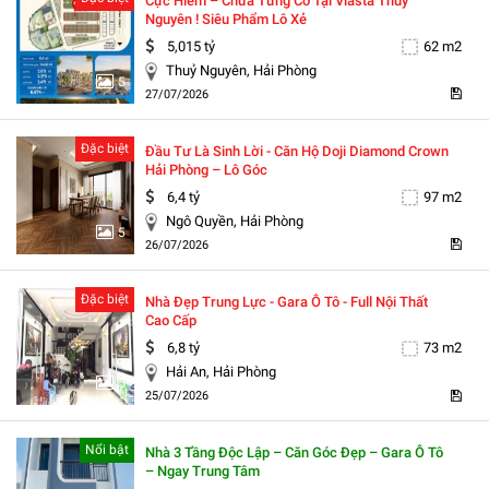
Cực Hiếm – Chưa Từng Có Tại Vlasta Thủy
Nguyên ! Siêu Phẩm Lô Xẻ
5,015 tỷ
62 m2
Thuỷ Nguyên, Hải Phòng
5
27/07/2026
Đặc biệt
Đầu Tư Là Sinh Lời - Căn Hộ Doji Diamond Crown
Hải Phòng – Lô Góc
6,4 tỷ
97 m2
Ngô Quyền, Hải Phòng
5
26/07/2026
Đặc biệt
Nhà Đẹp Trung Lực - Gara Ô Tô - Full Nội Thất
Cao Cấp
6,8 tỷ
73 m2
Hải An, Hải Phòng
5
25/07/2026
Nổi bật
Nhà 3 Tầng Độc Lập – Căn Góc Đẹp – Gara Ô Tô
– Ngay Trung Tâm