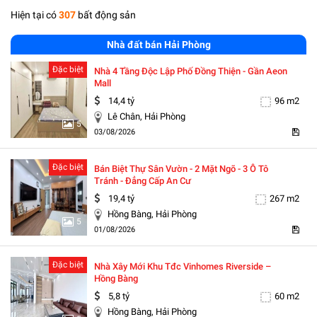
Hiện tại có
307
bất động sản
Nhà đất bán Hải Phòng
Đặc biệt
Nhà 4 Tầng Độc Lập Phố Đồng Thiện - Gần Aeon
Mall
14,4 tỷ
96 m2
Lê Chân, Hải Phòng
5
03/08/2026
Đặc biệt
Bán Biệt Thự Sân Vườn - 2 Mặt Ngõ - 3 Ô Tô
Tránh - Đẳng Cấp An Cư
19,4 tỷ
267 m2
Hồng Bàng, Hải Phòng
5
01/08/2026
Đặc biệt
Nhà Xây Mới Khu Tđc Vinhomes Riverside –
Hồng Bàng
5,8 tỷ
60 m2
Hồng Bàng, Hải Phòng