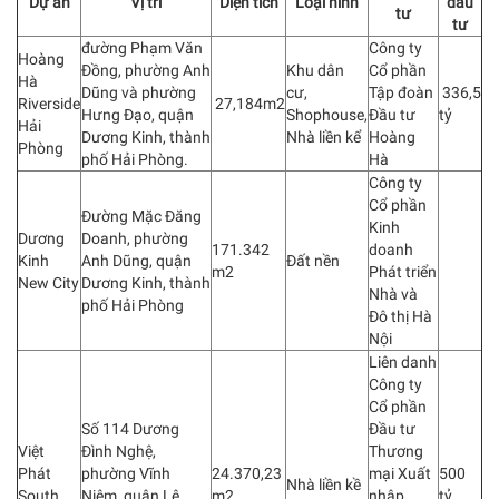
Dự án
Vị trí
Diện tích
Loại hình
đầu
tư
tư
đường Phạm Văn
Công ty
Hoàng
Đồng, phường Anh
Khu dân
Cổ phần
Hà
Dũng và phường
cư,
Tập đoàn
336,5
Riverside
27,184m2
Hưng Đạo, quận
Shophouse,
Đầu tư
tỷ
Hải
Dương Kinh, thành
Nhà liền kể
Hoàng
Phòng
phố Hải Phòng.
Hà
Công ty
Cổ phần
Đường Mặc Đăng
Kinh
Dương
Doanh, phường
171.342
doanh
Kinh
Anh Dũng, quận
Đất nền
m2
Phát triển
New City
Dương Kinh, thành
Nhà và
phố Hải Phòng
Đô thị Hà
Nội
Liên danh
Công ty
Cổ phần
Số 114 Dương
Đầu tư
Việt
Đình Nghệ,
Thương
Phát
phường Vĩnh
24.370,23
mại Xuất
500
Nhà liền kề
South
Niệm, quận Lê
m2
nhập
tỷ