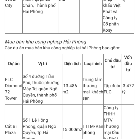
City
Chân, Thành phố
khẩu Việt
Hải Phòng
Phát và
Công ty
Cổ phần
Kosy
Mua bán khu công nghiệp Hải Phòng
Các dự án mua bán khu công nghiệp tại hải Phòng bao gồm:
Vốn
Chủ đầu
Dự án
Vị trí
Diện tích
Loại hình
đầu
tư
tư
Số 4 đường Trần
FLC
Trung tâm
Phú, thuộc phường
Diamond
13.486
thương
Tập đoàn
3.472
Máy Tơ, quận Ngô
72
m2
mại, khách
FLC
tỷ
Quyền, thành phố
Tower
sạn
Hải Phòng
Công ty
THHH
Số 1 Lê Hồng
MTV
Cát Bi
Phong, quận Ngô
TTTM/Văn
Thương
15.000m2
Plaza
Quyền, Tp.Hải
phòng
mại Đầu
Phòng
tư Phát