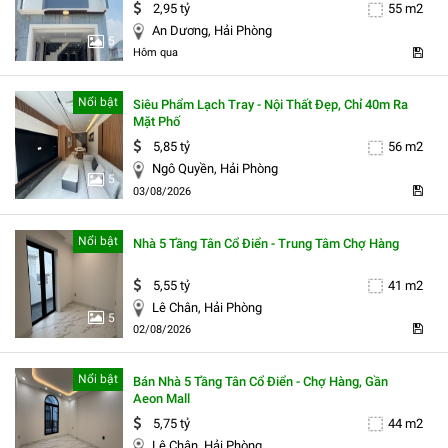
2,95 tỷ
55 m2
An Dương, Hải Phòng
5
Hôm qua
Nổi bật
Siêu Phẩm Lạch Tray - Nội Thất Đẹp, Chỉ 40m Ra
Mặt Phố
5,85 tỷ
56 m2
Ngô Quyền, Hải Phòng
5
03/08/2026
Nổi bật
Nhà 5 Tầng Tân Cổ Điển - Trung Tâm Chợ Hàng
5,55 tỷ
41 m2
Lê Chân, Hải Phòng
5
02/08/2026
Nổi bật
Bán Nhà 5 Tầng Tân Cổ Điển - Chợ Hàng, Gần
Aeon Mall
5,75 tỷ
44 m2
Lê Chân, Hải Phòng