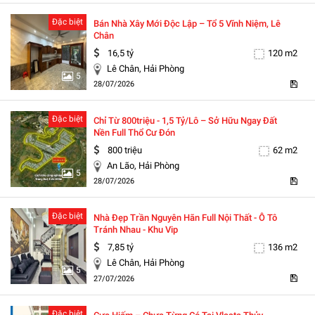
Đặc biệt
Bán Nhà Xây Mới Độc Lập – Tổ 5 Vĩnh Niệm, Lê
Chân
16,5 tỷ
120 m2
Lê Chân, Hải Phòng
5
28/07/2026
Đặc biệt
Chỉ Từ 800triệu - 1,5 Tỷ/lô – Sở Hữu Ngay Đất
Nền Full Thổ Cư Đón
800 triệu
62 m2
An Lão, Hải Phòng
5
28/07/2026
Đặc biệt
Nhà Đẹp Trần Nguyên Hãn Full Nội Thất - Ô Tô
Tránh Nhau - Khu Vip
7,85 tỷ
136 m2
Lê Chân, Hải Phòng
5
27/07/2026
Đặc biệt