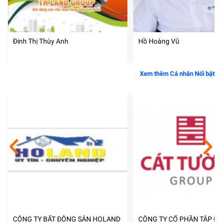
Đinh Thị Thùy Anh
Hồ Hoàng Vũ
Xem thêm Cá nhân Nổi bật
CÔNG TY BẤT ĐỘNG SẢN HOLAND
CÔNG TY CỔ PHẦN TẬP ĐO