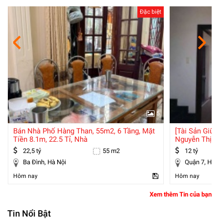
Đặc biệt
5
Bán Nhà Phố Hàng Than, 55m2, 6 Tầng, Mặt
[tài Sản Giữ 
Tiền 8.1m, 22.5 Tỉ, Nhà
Nguyễn Thị T
22,5 tỷ
55 m2
12 tỷ
Ba Đình, Hà Nội
Quận 7
Hôm nay
Hôm nay
Xem thêm Tin của bạn
Tin Nổi Bật