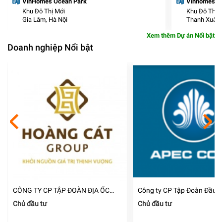
VinHomes Ocean Park
Vinhomes Sma
Khu Đô Thị Mới
Khu Đô Thị 
Gia Lâm, Hà Nội
Thanh Xuân,
Xem thêm Dự án Nổi bật
Doanh nghiệp Nổi bật
CÔNG TY CP TẬP ĐOÀN ĐỊA ỐC
Công ty CP Tập Đoàn Đầu 
HOÀNG CÁT
Á Thái Bình Dương
Chủ đầu tư
Chủ đầu tư