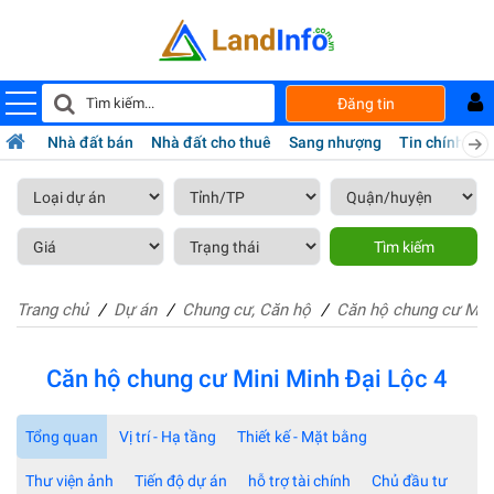
Đăng tin
Nhà đất bán
Nhà đất cho thuê
Sang nhượng
Tin chính chủ
Tìm kiếm
Trang chủ
Dự án
Chung cư, Căn hộ
Căn hộ chung cư Mini
Căn hộ chung cư Mini Minh Đại Lộc 4
Tổng quan
Vị trí - Hạ tầng
Thiết kế - Mặt bằng
Thư viện ảnh
Tiến độ dự án
hỗ trợ tài chính
Chủ đầu tư