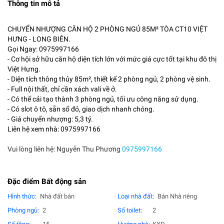
Thông tin mô tả
CHUYỂN NHƯỢNG CĂN HỘ 2 PHÒNG NGỦ 85M² TÒA CT10 VIỆT
HƯNG - LONG BIÊN.
Gọi Ngay: 0975997166
- Cơ hội sở hữu căn hộ diện tích lớn với mức giá cực tốt tại khu đô thị
Việt Hưng.
- Diện tích thông thủy 85m², thiết kế 2 phòng ngủ, 2 phòng vệ sinh.
- Full nội thất, chỉ cần xách vali về ở.
- Có thể cải tạo thành 3 phòng ngủ, tối ưu công năng sử dụng.
- Có slot ô tô, sẵn sổ đỏ, giao dịch nhanh chóng.
- Giá chuyển nhượng: 5,3 tỷ.
Liên hệ xem nhà: 0975997166
Vui lòng liên hệ: Nguyễn Thu Phương
0975997166
Đặc điểm Bất động sản
Hình thức:
Nhà đất bán
Loại nhà đất:
Bán Nhà riêng
Phòng ngủ:
2
Số toilet:
2