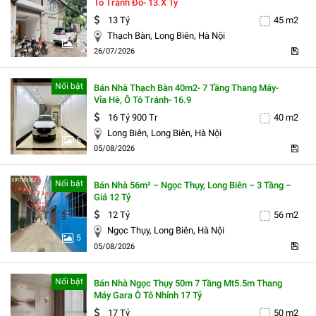
Tô Tránh Đỗ- 13.x Tỷ
13 Tỷ
45 m2
Thạch Bàn, Long Biên, Hà Nội
5
26/07/2026
Nổi bật
Bán Nhà Thạch Bàn 40m2- 7 Tầng Thang Máy-
Vỉa Hè, Ô Tô Tránh- 16.9
16 Tỷ 900 Tr
40 m2
Long Biên, Long Biên, Hà Nội
5
05/08/2026
Nổi bật
Bán Nhà 56m² – Ngọc Thụy, Long Biên – 3 Tầng –
Giá 12 Tỷ
12 Tỷ
56 m2
Ngọc Thụy, Long Biên, Hà Nội
5
05/08/2026
Nổi bật
Bán Nhà Ngọc Thụy 50m 7 Tầng Mt5.5m Thang
Máy Gara Ô Tô Nhỉnh 17 Tỷ
17 Tỷ
50 m2