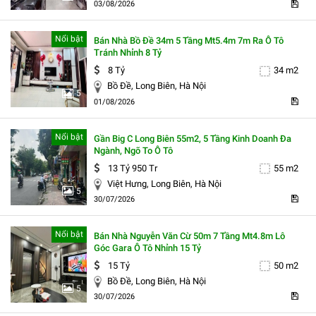
03/08/2026
Nổi bật
Bán Nhà Bồ Đề 34m 5 Tầng Mt5.4m 7m Ra Ô Tô
Tránh Nhỉnh 8 Tỷ
8 Tỷ
34 m2
Bồ Đề, Long Biên, Hà Nội
5
01/08/2026
Nổi bật
Gần Big C Long Biên 55m2, 5 Tầng Kinh Doanh Đa
Ngành, Ngõ To Ô Tô
13 Tỷ 950 Tr
55 m2
Việt Hưng, Long Biên, Hà Nội
5
30/07/2026
Nổi bật
Bán Nhà Nguyễn Văn Cừ 50m 7 Tầng Mt4.8m Lô
Góc Gara Ô Tô Nhỉnh 15 Tỷ
15 Tỷ
50 m2
Bồ Đề, Long Biên, Hà Nội
5
30/07/2026