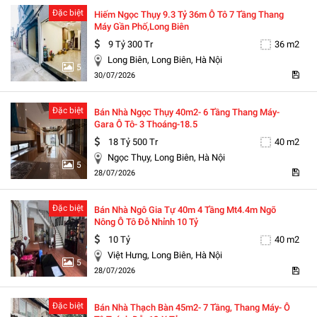
Đặc biệt
Hiếm Ngọc Thụy 9.3 Tỷ 36m Ô Tô 7 Tầng Thang
Máy Gần Phố,long Biên
9 Tỷ 300 Tr
36 m2
Long Biên, Long Biên, Hà Nội
5
30/07/2026
Đặc biệt
Bán Nhà Ngọc Thụy 40m2- 6 Tầng Thang Máy-
Gara Ô Tô- 3 Thoáng-18.5
18 Tỷ 500 Tr
40 m2
Ngọc Thụy, Long Biên, Hà Nội
5
28/07/2026
Đặc biệt
Bán Nhà Ngô Gia Tự 40m 4 Tầng Mt4.4m Ngõ
Nông Ô Tô Đỗ Nhỉnh 10 Tỷ
10 Tỷ
40 m2
Việt Hưng, Long Biên, Hà Nội
5
28/07/2026
Đặc biệt
Bán Nhà Thạch Bàn 45m2- 7 Tầng, Thang Máy- Ô