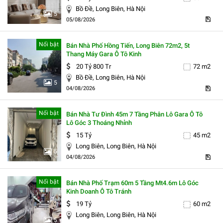
Bồ Đề, Long Biên, Hà Nội
5
05/08/2026
Nổi bật
Bán Nhà Phố Hồng Tiến, Long Biên 72m2, 5t
Thang Máy Gara Ô Tô Kinh
20 Tỷ 800 Tr
72 m2
Bồ Đề, Long Biên, Hà Nội
5
04/08/2026
Nổi bật
Bán Nhà Tư Đình 45m 7 Tầng Phân Lô Gara Ô Tô
Lô Góc 3 Thoáng Nhỉnh
15 Tỷ
45 m2
Long Biên, Long Biên, Hà Nội
5
04/08/2026
Nổi bật
Bán Nhà Phố Trạm 60m 5 Tầng Mt4.6m Lô Góc
Kinh Doanh Ô Tô Tránh
19 Tỷ
60 m2
Long Biên, Long Biên, Hà Nội
5