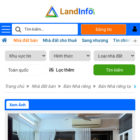
Đăng tin
Nhà đất bán
Nhà đất cho thuê
Sang nhượng
Tin chính chủ
Toàn quốc
Lọc thêm
Tìm kiếm
Trang chủ
Nhà đất bán
Bán Nhà riêng
Bán Nhà riêng tại Hà
Xem Ảnh