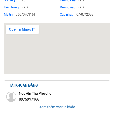
Số tầng:
15
Hướng nhà:
KXĐ
Hiện trạng:
KXĐ
Đường vào:
KXĐ
Mã tin:
D607070115T
Cập nhật:
07/07/2026
TÀI KHOẢN ĐĂNG
Nguyễn Thu Phương
0975997166
Xem thêm các tin khác