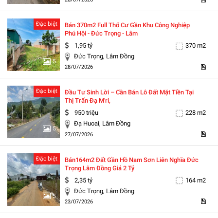
Đặc biệt
Bán 370m2 Full Thổ Cư Gần Khu Công Nghiệp
Phú Hội - Đức Trọng - Lâm
1,95 tỷ
370 m2
Đức Trọng, Lâm Đồng
5
28/07/2026
Đặc biệt
Đầu Tư Sinh Lời – Cần Bán Lô Đất Mặt Tiền Tại
Thị Trấn Đạ M'ri,
950 triệu
228 m2
Đạ Huoai, Lâm Đồng
5
27/07/2026
Đặc biệt
Bán164m2 Đất Gần Hồ Nam Sơn Liên Nghĩa Đức
Trọng Lâm Đồng Giá 2 Tỷ
2,35 tỷ
164 m2
Đức Trọng, Lâm Đồng
5
23/07/2026