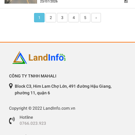
23/07/2026
1
2
3
4
5
›
CÔNG TY TNHH MAHALI
Block C3, Him Lam Chợ Lớn, 491 đường Hậu Giang,
phường 11, quận 6
Copyright © 2022 LandInfo.com.vn
Hotline
0766.023.923