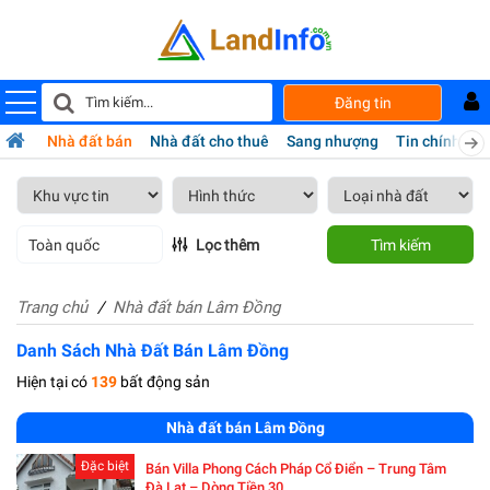
Đăng tin
Nhà đất bán
Nhà đất cho thuê
Sang nhượng
Tin chính chủ
Toàn quốc
Lọc thêm
Tìm kiếm
Trang chủ
Nhà đất bán Lâm Đồng
Danh Sách Nhà Đất Bán Lâm Đồng
Hiện tại có
139
bất động sản
Nhà đất bán Lâm Đồng
Đặc biệt
Bán Villa Phong Cách Pháp Cổ Điển – Trung Tâm
Đà Lạt – Dòng Tiền 30