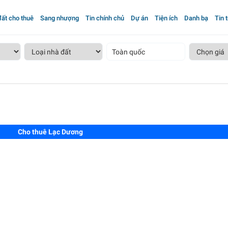
ất cho thuê
Sang nhượng
Tin chính chủ
Dự án
Tiện ích
Danh bạ
Tin 
Toàn quốc
Cho thuê Lạc Dương