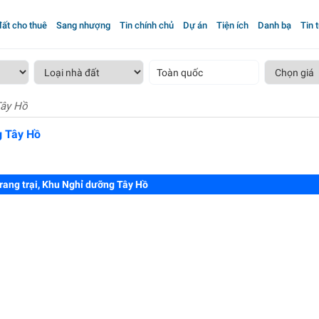
ất cho thuê
Sang nhượng
Tin chính chủ
Dự án
Tiện ích
Danh bạ
Tin 
Toàn quốc
Tây Hồ
g Tây Hồ
rang trại, Khu Nghỉ dưỡng Tây Hồ