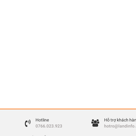
Hotline
Hỗ trợ khách hà
0766.023.923
hotro@landinfo