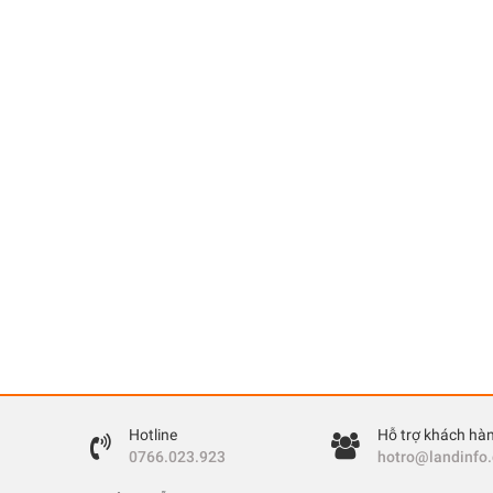
Hotline
Hỗ trợ khách hà
0766.023.923
hotro@landinfo