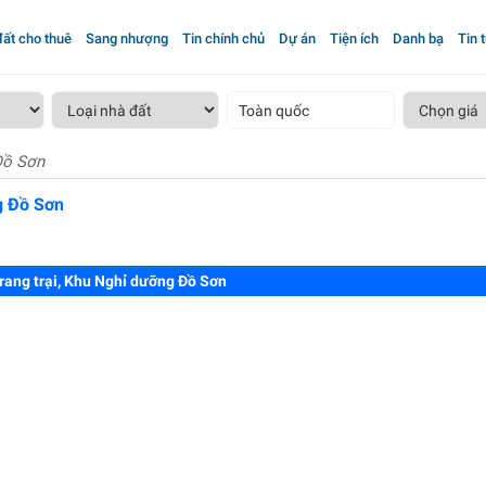
ất cho thuê
Sang nhượng
Tin chính chủ
Dự án
Tiện ích
Danh bạ
Tin 
Toàn quốc
Đồ Sơn
g Đồ Sơn
rang trại, Khu Nghỉ dưỡng Đồ Sơn