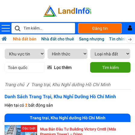
Đăng tin
Nhà đất bán
Nhà đất cho thuê
Sang nhượng
Tin chính chủ
Toàn quốc
Lọc thêm
Tìm kiếm
Trang chủ
Trang trại, Khu Nghỉ dưỡng Hồ Chí Minh
Danh Sách Trang Trại, Khu Nghỉ Dưỡng Hồ Chí Minh
Hiện tại có
2
bất động sản
Trang trại, Khu Nghỉ dưỡng Hồ Chí Minh
Đặc biệt
Mua Bán Đầu Tư Building Victory Cmt8 (mda
Premium Tower) – Dòng