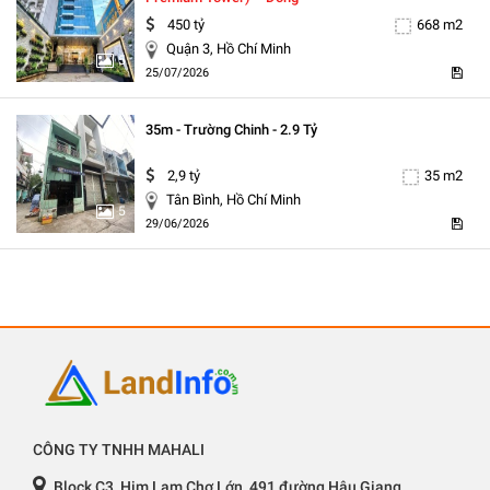
450 tỷ
668 m2
Quận 3, Hồ Chí Minh
5
25/07/2026
35m - Trường Chinh - 2.9 Tỷ
2,9 tỷ
35 m2
Tân Bình, Hồ Chí Minh
5
29/06/2026
CÔNG TY TNHH MAHALI
Block C3, Him Lam Chợ Lớn, 491 đường Hậu Giang,