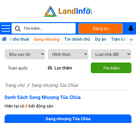
Đăng tin
hà đất cho thuê
Sang nhượng
Tin chính chủ
Dự án
Tiện ích
Da
Toàn quốc
Lọc thêm
Tìm kiếm
Trang chủ
Sang nhượng Tủa Chùa
Danh Sách Sang Nhượng Tủa Chùa
Hiện tại có
0
bất động sản
Sang nhượng Tủa Chùa