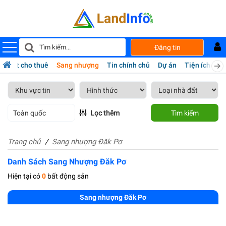
Đăng tin
hà đất cho thuê
Sang nhượng
Tin chính chủ
Dự án
Tiện ích
Da
Toàn quốc
Lọc thêm
Tìm kiếm
Trang chủ
Sang nhượng Đăk Pơ
Danh Sách Sang Nhượng Đăk Pơ
Hiện tại có
0
bất động sản
Sang nhượng Đăk Pơ