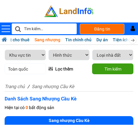
Đăng tin
hà đất cho thuê
Sang nhượng
Tin chính chủ
Dự án
Tiện ích
Da
Toàn quốc
Lọc thêm
Tìm kiếm
Trang chủ
Sang nhượng Cầu Kè
Danh Sách Sang Nhượng Cầu Kè
Hiện tại có
0
bất động sản
Sang nhượng Cầu Kè