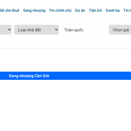
ất cho thuê
Sang nhượng
Tin chính chủ
Dự án
Tiện ích
Danh bạ
Tin 
Toàn quốc
Sang nhượng Cần Giờ