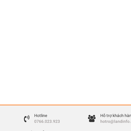
Hotline
Hỗ trợ khách hà
0766.023.923
hotro@landinfo