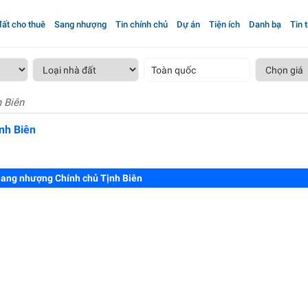
ất cho thuê
Sang nhượng
Tin chính chủ
Dự án
Tiện ích
Danh bạ
Tin 
Toàn quốc
 Biên
nh Biên
ang nhượng Chính chủ Tịnh Biên