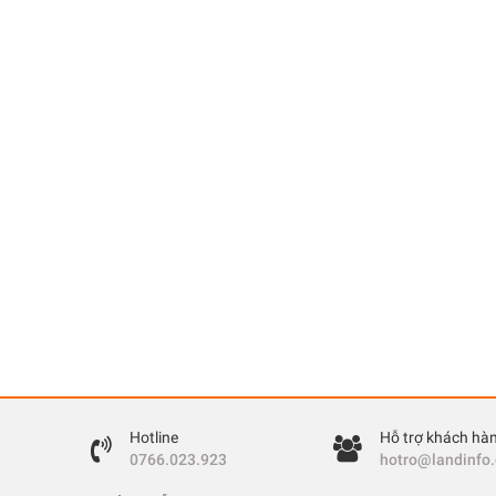
Hotline
Hỗ trợ khách hà
0766.023.923
hotro@landinfo