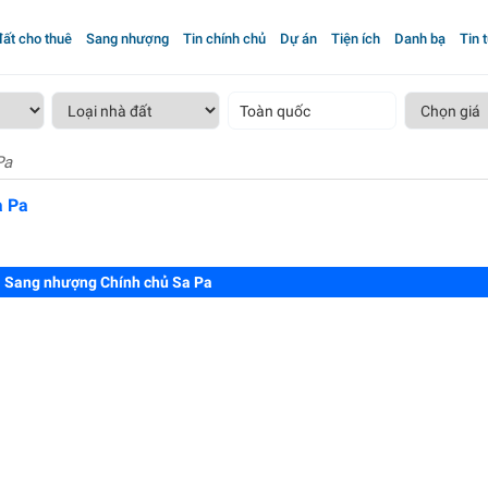
ất cho thuê
Sang nhượng
Tin chính chủ
Dự án
Tiện ích
Danh bạ
Tin 
Toàn quốc
Pa
a Pa
Sang nhượng Chính chủ Sa Pa