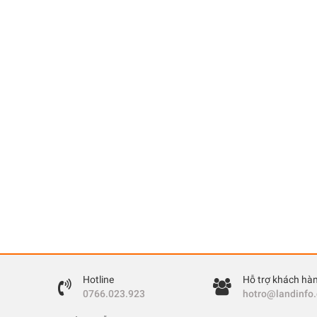
Hotline
Hỗ trợ khách hà
0766.023.923
hotro@landinfo