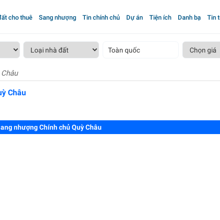
ất cho thuê
Sang nhượng
Tin chính chủ
Dự án
Tiện ích
Danh bạ
Tin 
Toàn quốc
 Châu
uỳ Châu
ang nhượng Chính chủ Quỳ Châu