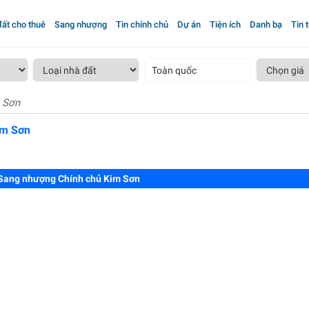
ất cho thuê
Sang nhượng
Tin chính chủ
Dự án
Tiện ích
Danh bạ
Tin 
Toàn quốc
 Sơn
im Sơn
Sang nhượng Chính chủ Kim Sơn