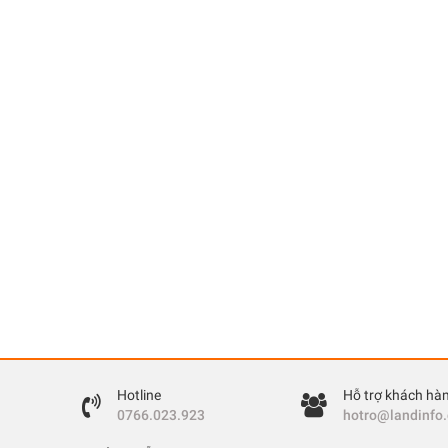
Hotline
Hỗ trợ khách hà
0766.023.923
hotro@landinfo