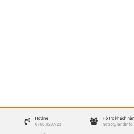
Hotline
Hỗ trợ khách hà
0766.023.923
hotro@landinfo