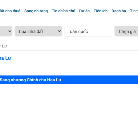
ất cho thuê
Sang nhượng
Tin chính chủ
Dự án
Tiện ích
Danh bạ
Tin 
Toàn quốc
 Lư
oa Lư
Sang nhượng Chính chủ Hoa Lư