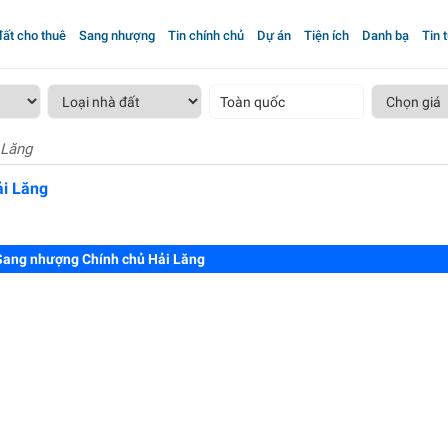
ất cho thuê
Sang nhượng
Tin chính chủ
Dự án
Tiện ích
Danh bạ
Tin 
Toàn quốc
 Lăng
i Lăng
Sang nhượng Chính chủ Hải Lăng