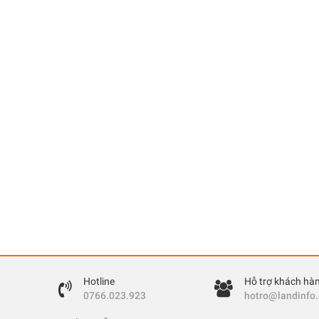
Hotline
Hỗ trợ khách hà
0766.023.923
hotro@landinfo