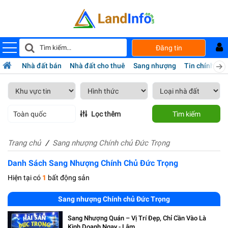
Đăng tin
Nhà đất bán
Nhà đất cho thuê
Sang nhượng
Tin chính chủ
Toàn quốc
Lọc thêm
Tìm kiếm
Trang chủ
Sang nhượng Chính chủ Đức Trọng
Danh Sách Sang Nhượng Chính Chủ Đức Trọng
Hiện tại có
1
bất động sản
Sang nhượng Chính chủ Đức Trọng
Sang Nhượng Quán – Vị Trí Đẹp, Chỉ Cần Vào Là
Kinh Doanh Ngay - Lâm